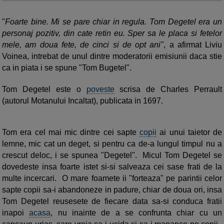
"
Foarte bine. Mi se pare chiar in regula. Tom Degetel era un
personaj pozitiv, din cate retin eu. Sper sa le placa si fetelor
mele, am doua fete, de cinci si de opt ani"
, a afirmat Liviu
Voinea, intrebat de unul dintre moderatorii emisiunii daca stie
ca in piata i se spune "Tom Bugetel".
Tom Degetel este o
poveste
scrisa de Charles Perrault
(autorul Motanului Incaltat), publicata in 1697.
Tom era cel mai mic dintre cei sapte
copii
ai unui taietor de
lemne, mic cat un deget, si pentru ca de-a lungul timpul nu a
crescut deloc, i se spunea "Degetel". Micul Tom Degetel se
dovedeste insa foarte istet si-si salveaza cei sase frati de la
multe incercari. O mare foamete ii "forteaza" pe parintii celor
sapte copii sa-i abandoneze in padure, chiar de doua ori, insa
Tom Degetel reusesete de fiecare data sa-si conduca fratii
inapoi
acasa
, nu inainte de a se confrunta chiar cu un