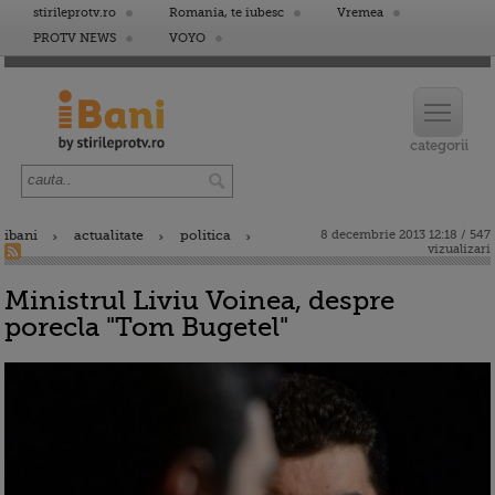
stirileprotv.ro
Romania, te iubesc
Vremea
PROTV NEWS
VOYO
ibani
actualitate
politica
8 decembrie 2013 12:18 / 547
vizualizari
Ministrul Liviu Voinea, despre
porecla "Tom Bugetel"