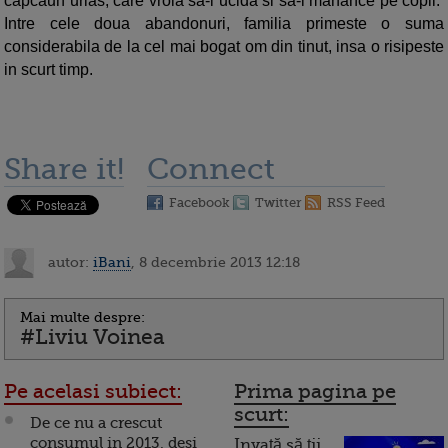
capcaun urias, care vroia sa-i ucida si sa-i manance pe copii.
Intre cele doua abandonuri, familia primeste o suma
considerabila de la cel mai bogat om din tinut, insa o risipeste
in scurt timp.
Share it!
Connect
Facebook
Twitter
RSS Feed
autor:
iBani
, 8 decembrie 2013 12:18
Mai multe despre:
#Liviu Voinea
Pe acelasi subiect:
Prima pagina pe
scurt:
De ce nu a crescut
consumul in 2013, desi
Invață să ții