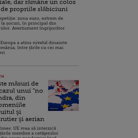
ale, dar rămâne un colos
de propriile slăbiciuni
repetiție: zona euro, extrem de
 la șocuri, în principal din
iilor. Avertisment îngrijorător
Europa a atins nivelul dinainte
omânia, între țările cu cei mai
eri
na
ște măsuri de
 cazul unui ”no
ndra, din
Domeniile
uitul şi
rutier şi aerian
imes: UE vrea să interzică
 țările membre a cetăţenilor