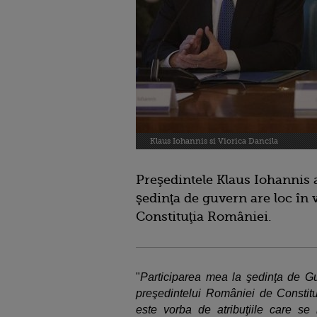
Klaus Iohannis si Viorica Dancila
Preşedintele Klaus Iohannis a 
şedinţa de guvern are loc în v
Constituţia României.
"
Participarea mea la şedinţa de Guve
preşedintelui României de Constituţ
este vorba de atribuţiile care se 