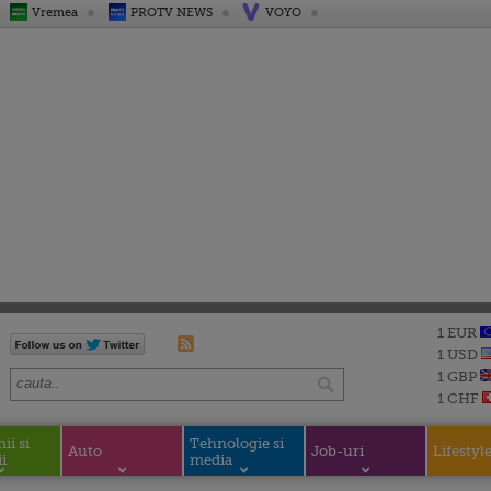
Vremea
PROTV NEWS
VOYO
1 EUR
1 USD
1 GBP
1 CHF
i si
Tehnologie si
Auto
Job-uri
Lifestyl
i
media