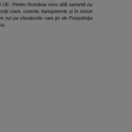
i UE. Pentru România nicio altă variantă nu
iţii clare, corecte, transparente şi în niciun
re noi pe chestiunile care ţin de Preşedinţia
lui.