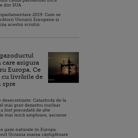
 din cauza pandemiei încă
ve din SUA
roparlamentare 2019: Cum se
cătorii Uniunii Europene și
iza acestui scrutin
 gazoductul
 care asigura
ru Europa. Ce
cu livrările de
i spre
esecretizate: Catastrofa de la
el mai grav dezastru nuclear
 a fost precedată de alte
de mai mică amploare, ascunse
e gaze naturale în Europa.
nit Ucraina marea câștigătoare