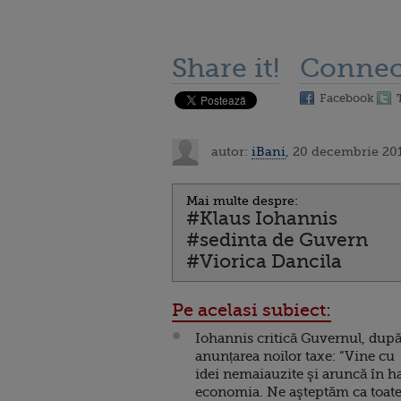
Share it!
Connec
Facebook
autor:
iBani
, 20 decembrie 201
Mai multe despre:
#Klaus Iohannis
#sedinta de Guvern
#Viorica Dancila
Pe acelasi subiect:
Iohannis critică Guvernul, dup
anunțarea noilor taxe: “Vine cu
idei nemaiauzite şi aruncă în h
economia. Ne aşteptăm ca toat