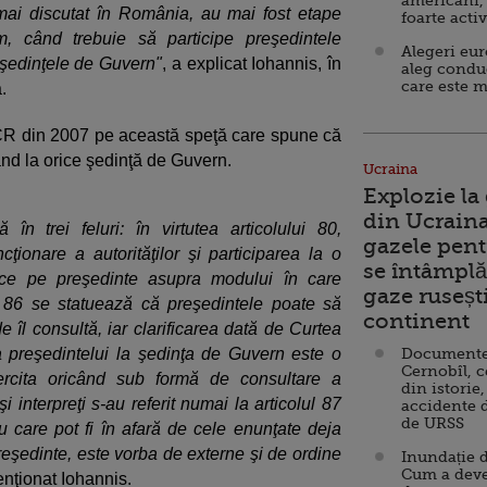
americani,
mai discutat în România, au mai fost etape
foarte acti
m, când trebuie să participe preşedintele
Alegeri eu
 şedinţele de Guvern"
, a explicat Iohannis, în
aleg condu
care este m
.
CCR din 2007 pe această speţă care spune că
ând la orice şedinţă de Guvern.
Ucraina
Explozie la
din Ucraina
ă în trei feluri: în virtutea articolului 80,
gazele pent
ionare a autorităţilor şi participarea la o
se întâmplă 
ice pe preşedinte asupra modului în care
gaze ruseșt
l 86 se statuează că preşedintele poate să
continent
 îl consultă, iar clarificarea dată de Curtea
a preşedintelui la şedinţa de Guvern este o
Documente d
Cernobîl, c
ercita oricând sub formă de consultare a
din istorie,
i interpreţi s-au referit numai la articolul 87
accidente 
de URSS
iu care pot fi în afară de cele enunţate deja
reşedinte, este vorba de externe şi de ordine
Inundație d
Cum a deve
enţionat Iohannis.