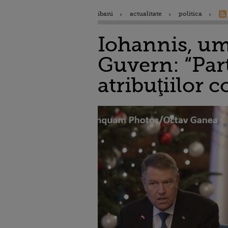
ibani
actualitate
politica
Iohannis, um
Guvern: “Part
atribuţiilor 