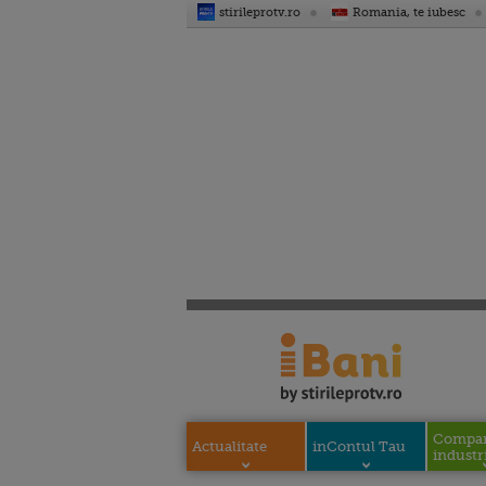
stirileprotv.ro
Romania, te iubesc
Compani
Actualitate
inContul Tau
industri