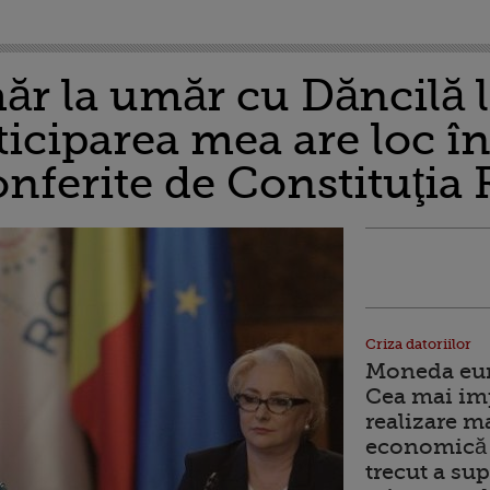
ăr la umăr cu Dăncilă l
iciparea mea are loc în
conferite de Constituţi
Criza datoriilor
Moneda euro
Cea mai im
realizare m
economică 
trecut a sup