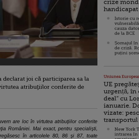
crize mondi
handicapat 
Istorie cu 
vulnerabilă
cauza dator
de la BCE
Șomajul în 
de criză. R
puțini șom
Uniunea Europea
declarat joi că participarea sa la
UE pregăte
irtutea atribuţiilor conferite de
urgență, în
deal” cu Lo
ianuarie. 
vizate: pesc
transportul 
rn are loc în virtutea atribuţiilor conferite
ia României. Mai exact, pentru specialişti,
New York T
intrarea în
regăsesc în articolele 80, 86 şi 87, toate