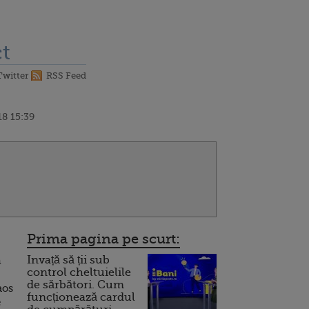
t
Twitter
RSS Feed
8 15:39
Prima pagina pe scurt:
Invață să ții sub
ă
control cheltuielile
de sărbători. Cum
aos
funcționează cardul
e