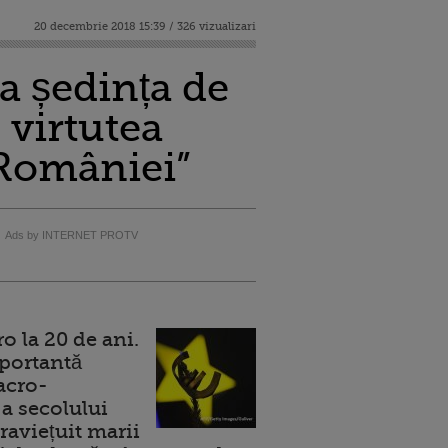
20 decembrie 2018 15:39 / 326 vizualizari
a ședința de
 virtutea
a României”
Ads by INTERNET PROTV
 la 20 de ani.
portantă
acro-
a secolului
raviețuit marii