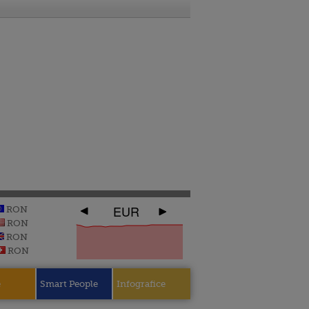
EUR
RON
RON
RON
RON
e
Smart People
Infografice