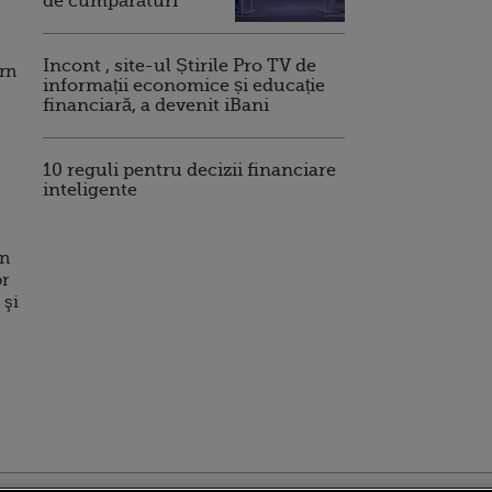
de cumpărături
Incont , site-ul Știrile Pro TV de
ern
informații economice și educație
financiară, a devenit iBani
10 reguli pentru decizii financiare
inteligente
in
or
 şi