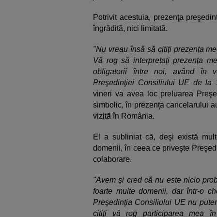
Potrivit acestuia, prezenţa preşedin
îngrădită, nici limitată.
"Nu vreau însă să citiţi prezenţa mea
Vă rog să interpretaţi prezenţa me
obligatorii între noi, având în
Preşedinţiei Consiliului UE de la 
vineri va avea loc preluarea Preşe
simbolic, în prezenţa cancelarului au
vizită în România.
El a subliniat că, deşi există mul
domenii, în ceea ce priveşte Preşed
colaborare.
"Avem şi cred că nu este nicio pro
foarte multe domenii, dar într-o c
Preşedinţia Consiliului UE nu put
citiţi vă rog participarea mea în 