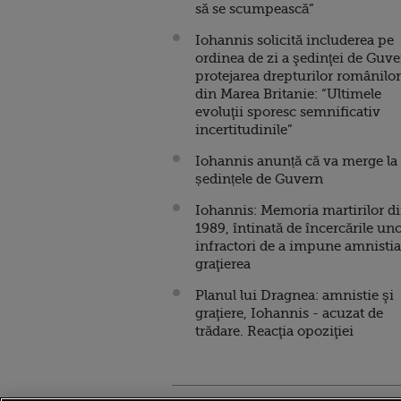
să se scumpească”
Iohannis solicită includerea pe
ordinea de zi a şedinţei de Guv
protejarea drepturilor românilor
din Marea Britanie: “Ultimele
evoluţii sporesc semnificativ
incertitudinile”
Iohannis anunță că va merge la
ședințele de Guvern
Iohannis: Memoria martirilor d
1989, întinată de încercările un
infractori de a impune amnistia
graţierea
Planul lui Dragnea: amnistie şi
graţiere, Iohannis - acuzat de
trădare. Reacţia opoziţiei