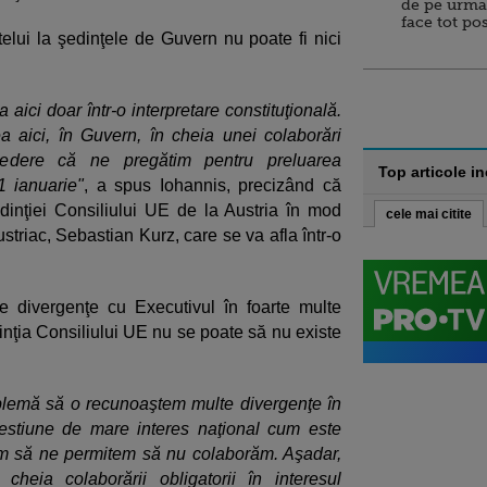
de pe urma
face tot po
telui la şedinţele de Guvern nu poate fi nici
 aici doar într-o interpretare constituţională.
a aici, în Guvern, în cheia unei colaborări
 vedere că ne pregătim pentru preluarea
Top articole i
1 ianuarie"
, a spus Iohannis, precizând că
dinţiei Consiliului UE de la Austria în mod
cele mai citite
striac, Sebastian Kurz, care se va afla într-o
te divergenţe cu Executivul în foarte multe
inţia Consiliului UE nu se poate să nu existe
blemă să o recunoaştem multe divergenţe în
hestiune de mare interes naţional cum este
em să ne permitem să nu colaborăm. Aşadar,
cheia colaborării obligatorii în interesul