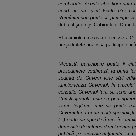
coroborate. Aceste chestiuni s-au 
când nu s-a ştiut foarte clar cu
României sau poate să participe la
debutul şedinţei Cabinetului Dăncilă
El a amintit că există o decizie a 
preşedintele poate să participe oric
"Această participare poate fi citit
preşedintele veghează la buna funcţ
şedinţă de Guvern vine să-l edif
funcţionează Guvernul. În articolu
consulte Guvernul fără să scrie unde
Constituţională este că participare
formă legitimă care se poate ex
Guvernului. Foarte mulţi specialişti ş
(...) unde se specifică mai în detal
domeniile de interes direct pentru p
publică şi securitate naţională"
, a m