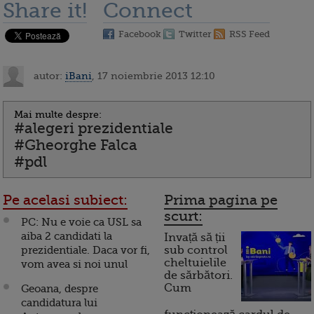
Share it!
Connect
Facebook
Twitter
RSS Feed
autor:
iBani
, 17 noiembrie 2013 12:10
Mai multe despre:
#alegeri prezidentiale
#Gheorghe Falca
#pdl
Pe acelasi subiect:
Prima pagina pe
scurt:
PC: Nu e voie ca USL sa
aiba 2 candidati la
Invață să ții
prezidentiale. Daca vor fi,
sub control
cheltuielile
vom avea si noi unul
de sărbători.
Cum
Geoana, despre
candidatura lui