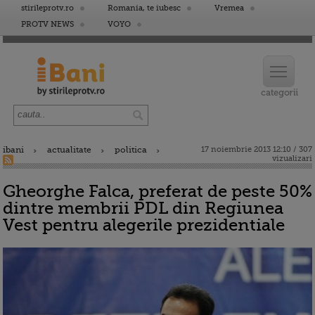
stirileprotv.ro
Romania, te iubesc
Vremea
PROTV NEWS
VOYO
ibani
actualitate
politica
17 noiembrie 2013 12:10 / 307
vizualizari
Gheorghe Falca, preferat de peste 50%
dintre membrii PDL din Regiunea
Vest pentru alegerile prezidentiale