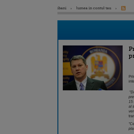
ibani
lumea in contul tau
P
p
Pri
int
"
Da
pre
15 
al 
ver
tra
"Ce
pla