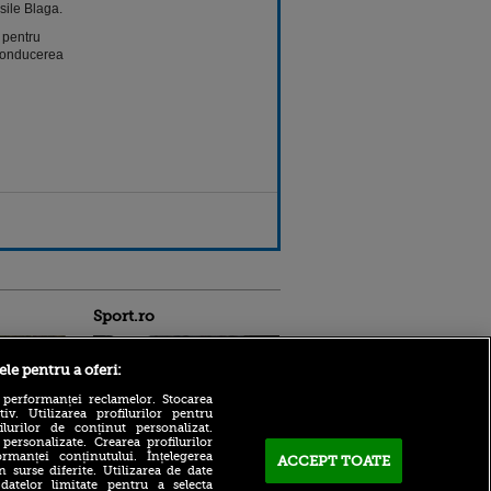
sile Blaga.
 pentru
conducerea
Sport.ro
ele pentru a oferi:
 performanței reclamelor. Stocarea
v. Utilizarea profilurilor pentru
ilurilor de conținut personalizat.
 personalizate. Crearea profilurilor
rmanței conținutului. Înțelegerea
ACCEPT TOATE
n surse diferite. Utilizarea de date
Farul Constanța - FK
ldau din
 datelor limitate pentru a selecta
Csikszereda a început cu o