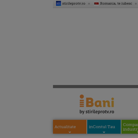
stirileprotv.ro
Romania, te iubesc
Compani
Actualitate
inContul Tau
industri