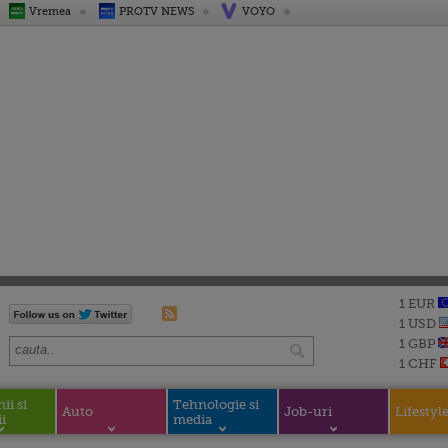
Vremea
PROTV NEWS
VOYO
1 EUR
1 USD
1 GBP
1 CHF
i si
Tehnologie si
Auto
Job-uri
Lifestyl
i
media