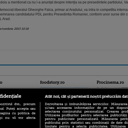
doiu a mentionat ca nu l-a anunțat despre intenția sa pe presedintele partidului, Va
democrat-liberalul Gheorghe Falca, primar al Aradului, va intra in competitia interna
emnarea candidatului PDL pentru Presedintia Romaniei, conform unor surse din 
 Arad.
octombrie 2013 10:18
ro
foodstory.ro
Procinema.ro
fidențiale
Atât noi, cât și partenerii noștri prelucrăm dat
ozitivul dvs., precum
Dezvoltarea și îmbunătățirea serviciilor. Măsurarea
și/sau accesarea informațiilor de pe un dispoziti
al. Puteți accepta sau
selectarea conținutului personalizat. Crearea prof
pagina cu politica de
Utilizarea profilurilor pentru selectarea publicității
i și nu vă vor afecta
pentru publicitate personalizată. Măsurarea perfo
publicului prin statistici sau combinații de date di
(P) Descoperă Lumea
Nikolaj Coster-Wa
limitate pentru a selecta publicitatea. Utilizarea
Evenimentelor din România