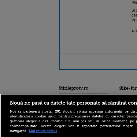
Pre
Si 
des
PDL
11 
Stirileprotv.ro
ilike-it.
Nouă ne pasă ca datele tale personale să rămână con
Noi și partenerii noștri
201
stocăm și/sau accesăm informații pe disp
identificatorii cookie unici pentru prelucrarea datelor cu caracter person
gestiona alegerile dvs. făcând clic mai jos sau în orice moment, pe 
confidențialitate. Aceste alegeri vor fi raportate partenerilor noștr
Intervenție dificilă în
navigarea.
Mai multe detalii
Bucegi. Doi alpiniști au