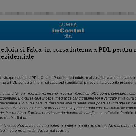
redoiu si Falca, in cursa interna a PDL pentru
rezidentiale
m-vicepresedintele PDL, Catalin Predoiu, fost ministru al Justitiei, a anuntat ca se in
erna a PDL pentru a fi nominalizat drept candidat al partidului la alegerile prezident
, maine (vineri - n.r.) ma voi inscrie in cursa interna din PDL pentru selectarea can
zidentiale. E o cursa care incepe imediat ce candidaturile vor fi validate si va dura 
decembrie. E o cursa care va desemna acel candidat care poate sa infranga un co
stangii. PDL face un efort fara precedent, este primul partid care nu stabilește cand
de, intr-un birou. E primul partid care da dovada de curaj
", a spus Catalin Predoiu, 
nsmite Mediafax.
-i lipsește Romaniei e un nou patos, o ambiție, o pofta de succes. Nu mai putem sta
tou in care ne-am infunda
t", a mai spus el.