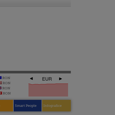
EUR
RON
RON
RON
RON
e
Smart People
Infografice