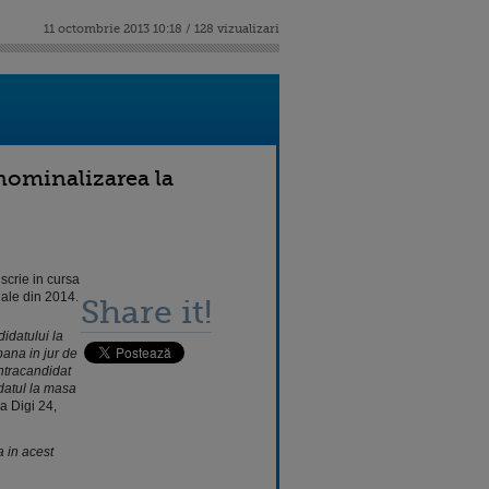
11 octombrie 2013 10:18 / 128 vizualizari
 nominalizarea la
scrie in cursa
iale din 2014.
Share it!
didatului la
pana in jur de
ntracandidat
idatul la masa
la Digi 24,
 in acest