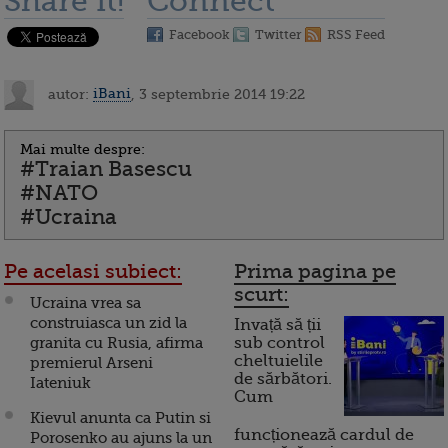
Share it!
Connect
Facebook
Twitter
RSS Feed
autor:
iBani
, 3 septembrie 2014 19:22
Mai multe despre:
#Traian Basescu
#NATO
#Ucraina
Pe acelasi subiect:
Prima pagina pe
scurt:
Ucraina vrea sa
construiasca un zid la
Invață să ții
granita cu Rusia, afirma
sub control
cheltuielile
premierul Arseni
de sărbători.
Iateniuk
Cum
Kievul anunta ca Putin si
funcționează cardul de
Porosenko au ajuns la un