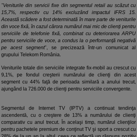
"Veniturile din servicii fixe din segmentul retail au scăzut cu
15,7%, respectiv cu 14% excluzând impactul IFRS 15.
Această scădere a fost determinată în mare parte de veniturile
din voce fixă, în cazul cărora numărul mai mic de clienţi pentru
serviciile de telefonie fixă, combinat cu deteriorarea ARPU
pentru serviciile de voce, a condus la o performanţă negativă
pe acest segment
", se precizează într-un comunicat al
grupului Telekom România.
Veniturile totale din serviciile integrate fix-mobil au crescut cu
9,1%, pe fondul creşterii numărului de clienţi din acest
segment cu 44% faţă de perioada similară a anului trecut,
ajungând la 726.000 de clienţi pentru serviciile convergente.
Segmentul de Internet TV (IPTV) a continuat tendinţa
ascendentă, cu o creştere de 13% a numărului de clienţi
comparativ cu anul trecut. În acelaşi timp, numărul clienţilor
pentru pachetele premium de conţinut TV şi sport a crescut cu
28% de la un an la altul, ceea ce reflectă un răspuns pozitiv