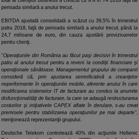
total al clienţilor business a crescut cu 9% în T4 2018 faţă de
perioada similară a anului trecut.
EBITDA ajustată consolidată a scăzut cu 39,5% în trimestrul
patru 2018, faţă de perioada similară a anului trecut, până la
24,7 milioane de euro, din cauza ajustării provizioanelor
pentru clienţi.
"
Operaţiunile din România au făcut paşi decisivi în trimestrul
patru al anului trecut pentru a reveni la condiţii financiare şi
operaţionale sănătoase. Managementul grupului de companii
consideră că, prin ajustarea semnificativă a creanţelor
neperformante în operaţiunile mobile, aferente anului în care
modificarea sistemelor IT de facturare au condus la anumite
disfuncţionalităţi de facturare, la care se adaugă restructurarea
costurilor şi iniţiativele CAPEX aflate în derulare, s-au creat
premisele pentru stabilizarea operaţiunilor pe mai departe"
,
menţionează reprezentanţii grupului.
Deutsche Telekom controlează 40% din acţiunile Hellenic