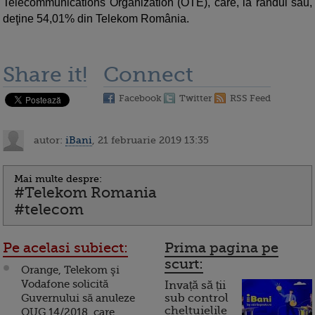
Telecommunications Organization (OTE), care, la rândul său,
deţine 54,01% din Telekom România.
Share it!
Connect
Facebook
Twitter
RSS Feed
autor:
iBani
, 21 februarie 2019 13:35
Mai multe despre:
#Telekom Romania
#telecom
Pe acelasi subiect:
Prima pagina pe
scurt:
Orange, Telekom şi
Vodafone solicită
Invață să ții
Guvernului să anuleze
sub control
cheltuielile
OUG 14/2018, care