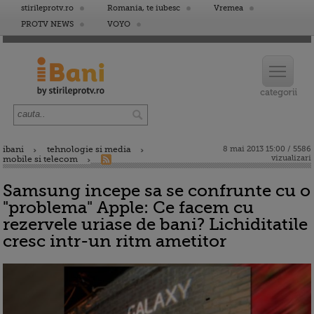
stirileprotv.ro
Romania, te iubesc
Vremea
PROTV NEWS
VOYO
ibani
tehnologie si media
8 mai 2013 15:00 / 5586
vizualizari
mobile si telecom
Samsung incepe sa se confrunte cu o
"problema" Apple: Ce facem cu
rezervele uriase de bani? Lichiditatile
cresc intr-un ritm ametitor