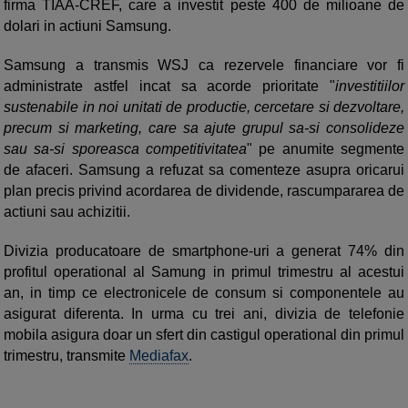
firma TIAA-CREF, care a investit peste 400 de milioane de
dolari in actiuni Samsung.
Samsung a transmis WSJ ca rezervele financiare vor fi
administrate astfel incat sa acorde prioritate "
investitiilor
sustenabile in noi unitati de productie, cercetare si dezvoltare,
precum si marketing, care sa ajute grupul sa-si consolideze
sau sa-si sporeasca competitivitatea
" pe anumite segmente
de afaceri. Samsung a refuzat sa comenteze asupra oricarui
plan precis privind acordarea de dividende, rascumpararea de
actiuni sau achizitii.
Divizia producatoare de smartphone-uri a generat 74% din
profitul operational al Samung in primul trimestru al acestui
an, in timp ce electronicele de consum si componentele au
asigurat diferenta. In urma cu trei ani, divizia de telefonie
mobila asigura doar un sfert din castigul operational din primul
trimestru, transmite
Mediafax
.