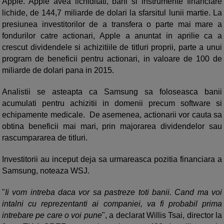
Apple. Apple avea lichiditati, bani si instrumente financiare
lichide, de 144,7 miliarde de dolari la sfarsitul lunii martie. La
presiunea investitorilor de a transfera o parte mai mare a
fondurilor catre actionari, Apple a anuntat in aprilie ca a
crescut dividendele si achizitiile de titluri proprii, parte a unui
program de beneficii pentru actionari, in valoare de 100 de
miliarde de dolari pana in 2015.
Analistii se asteapta ca Samsung sa foloseasca banii
acumulati pentru achizitii in domenii precum software si
echipamente medicale. De asemenea, actionarii vor cauta sa
obtina beneficii mai mari, prin majorarea dividendelor sau
rascumpararea de titluri.
Investitorii au inceput deja sa urmareasca pozitia financiara a
Samsung, noteaza WSJ.
"
Ii vom intreba daca vor sa pastreze toti banii. Cand ma voi
intalni cu reprezentanti ai companiei, va fi probabil prima
intrebare pe care o voi pune
", a declarat Willis Tsai, director la