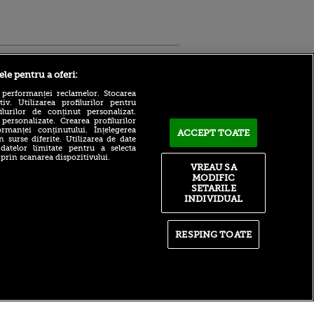
Sport.ro
ele pentru a oferi:
 performanței reclamelor. Stocarea
v. Utilizarea profilurilor pentru
ilurilor de conținut personalizat.
 personalizate. Crearea profilurilor
rmanței conținutului. Înțelegerea
ACCEPT TOATE
n surse diferite. Utilizarea de date
 datelor limitate pentru a selecta
Adrian Mihalcea, discurs
 prin scanarea dispozitivului.
incredibil înainte de UTA -
VREAU SA
ntru
Rapid: „Acest criminal a
MODIFIC
ita lui,
omorât vreo șase oameni”
t tată!
SETARILE
Surpriză în UCL! Aarhus a
INDIVIDUAL
, Adela
oprit parcursul perfect al
rol
revelației din preliminarii
V
RESPING TOATE
Ce declin! Cu cine a semnat
pă o
azi Nabil Fekir, campion
n film, Sir
mondial cu Franța în 2018
se
n muzică
itate
|
RSS