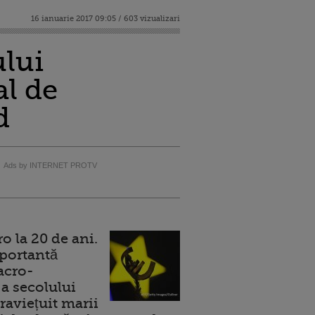
16 ianuarie 2017 09:05 / 603 vizualizari
ului
l de
d
Ads by INTERNET PROTV
 la 20 de ani.
portantă
acro-
a secolului
raviețuit marii