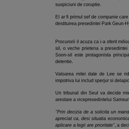
suspiciuni de coruptie.
El ar fi primul sef de companie care 
destituirea presedintei Park Geun-H
Procurorii il acuza ca i-a oferit mil
sil, o veche prietena a presedinte
Soon-sil este protagonista princip
detentie.
Valoarea mitei date de Lee se ridi
impotriva lui includ sperjur si delapi
Un tribunal din Seul va decide m
arestare a vicepresedintelui Samsun
"Prin decizia de a solicita un mand
apreciat ca, desi situatia economic
aplicare a legii are prioritate"
, a dec