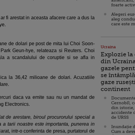
americani,
foarte acti
Alegeri eu
ar fi arestat in aceasta afacere care a dus la
aleg condu
care este m
ye.
ioane de dolari pe post de mita lui Choi Soon-
Ucraina
i Park Geun-hye, relateaza si Reuters. Choi
Explozie la
ala a scandalului de coruptie si se afla in
din Ucraina
gazele pent
se întâmplă 
ca la 36,42 milioane de dolari. Acuzatiile
gaze ruseșt
dare.
continent
iercuri daca va emite sau nu un mandat de
Documente d
Cernobîl, c
g Electronics.
din istorie,
accidente 
at de arestare, biroul procurorului special a
de URSS
a a tarii noastre este importanta, punerea in
Inundație d
larat, intr-o conferinta de presa, purtatorul de
Cum a deve