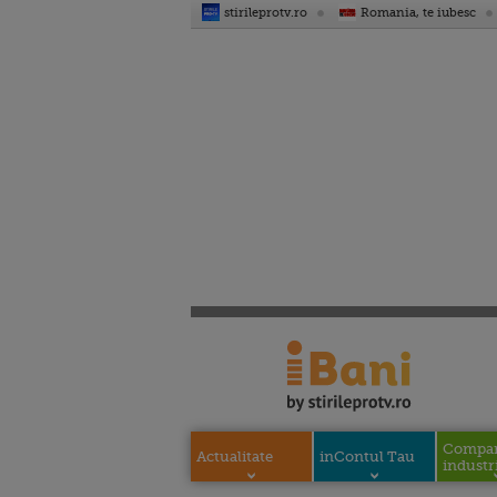
stirileprotv.ro
Romania, te iubesc
Compani
Actualitate
inContul Tau
industri