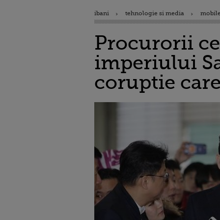
ibani
tehnologie si media
mobile
Procurorii ce
imperiului S
coruptie car