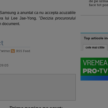
de pe urma
face tot po
l Samsung a anuntat ca nu accepta acuzatiile
iva lui Lee Jae-Yong.
"Decizia procurorului
in document.
Top articole i
t
cele mai citite
Twitter
RSS Feed
 09:05