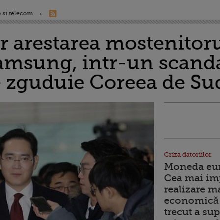
 si telecom
r arestarea mostenitor
amsung, intr-un scanda
e zguduie Coreea de Su
Criza datoriilor
Moneda euro
Cea mai im
realizare m
economică 
trecut a sup