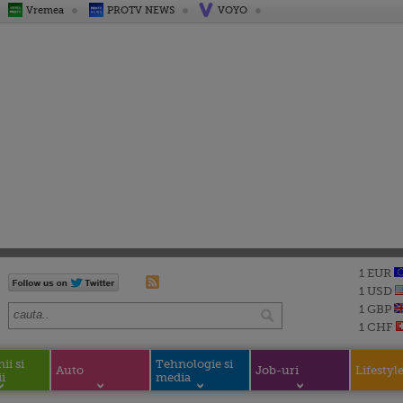
Vremea
PROTV NEWS
VOYO
1 EUR
1 USD
1 GBP
1 CHF
i si
Tehnologie si
Auto
Job-uri
Lifestyl
i
media