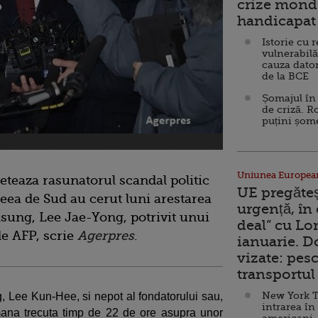
crize mondi
handicapat 
Istorie cu 
vulnerabilă
cauza dator
de la BCE
Șomajul în 
de criză. R
puțini șom
Uniunea Europea
eteaza rasunatorul scandal politic
UE pregăte
eea de Sud au cerut luni arestarea
urgență, în
sung, Lee Jae-Yong, potrivit unui
deal” cu Lo
de AFP, scrie
Agerpres
.
ianuarie. 
vizate: pesc
transportul 
New York T
, Lee Kun-Hee, si nepot al fondatorului sau,
intrarea în
ana trecuta timp de 22 de ore asupra unor