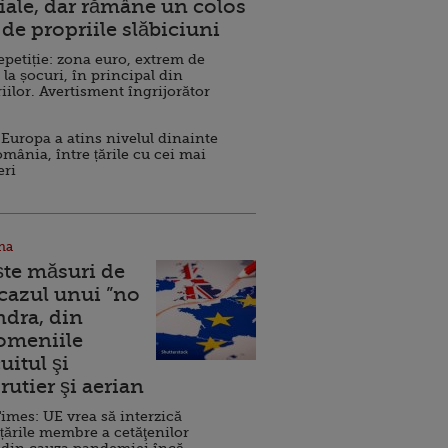
ale, dar rămâne un colos
de propriile slăbiciuni
repetiție: zona euro, extrem de
 la șocuri, în principal din
iilor. Avertisment îngrijorător
Europa a atins nivelul dinainte
omânia, între țările cu cei mai
eri
na
ște măsuri de
 cazul unui ”no
ndra, din
Domeniile
uitul şi
rutier şi aerian
imes: UE vrea să interzică
 țările membre a cetăţenilor