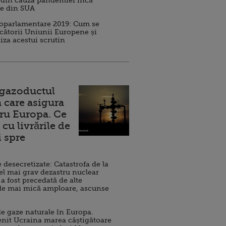
 din cauza pandemiei încă
ve din SUA
roparlamentare 2019: Cum se
cătorii Uniunii Europene și
iza acestui scrutin
 gazoductul
 care asigura
ru Europa. Ce
cu livrările de
i spre
esecretizate: Catastrofa de la
el mai grav dezastru nuclear
 a fost precedată de alte
de mai mică amploare, ascunse
e gaze naturale în Europa.
nit Ucraina marea câștigătoare