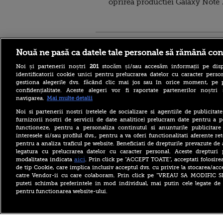
oprirea productiei Galaxy Note 
Stirileprotv.ro
ilike-it.
Nouă ne pasă ca datele tale personale să rămână con
Noi și partenerii noștri
201
stocăm și/sau accesăm informații pe disp
identificatorii cookie unici pentru prelucrarea datelor cu caracter person
gestiona alegerile dvs. făcând clic mai jos sau în orice moment, pe 
confidențialitate. Aceste alegeri vor fi raportate partenerilor noștr
navigarea.
Mai multe detalii
Escrocheria „văduvelor
negre” ia amploare în Rusia.
Noi si partenerii nostri (retelele de socializare si agentiile de publicita
„Găsește-ți un soldat și când
furnizorii nostri de servicii de date analitice) prelucram date pentru a p
va fi ucis vei primi 8
functioneze, pentru a personaliza continutul si anunturile publicitare
milioane de ruble”
interesele si/sau profilul dvs., pentru a va oferi functionalitati aferente ret
pentru a analiza traficul pe website. Beneficiati de drepturile prevazute de
Aflat în SUA, ministrul
britanic de Externe a evitat
legatura cu prelucrarea datelor cu caracter personal. Aceste drepturi 
să spună dacă îl mai
aici
modalitatea indicata
. Prin click pe “ACCEPT TOATE”, acceptati folosire
consideră pe Trump „idiot,
de tip Cookie, care implica inclusiv acceptul dvs. cu privire la stocarea/acc
rasist și misogin”
catre Vendor-ii cu care colaboram. Prin click pe “VREAU SA MODIFIC 
puteti schimba preferintele in mod individual, mai putin cele legate de 
Primăriile care nu se
pentru functionarea website-ului.
înrolează pe Ghiseul.ro pot
rămâne fără finanțare. Cât
timp mai au la dispoziție
Copyright ©