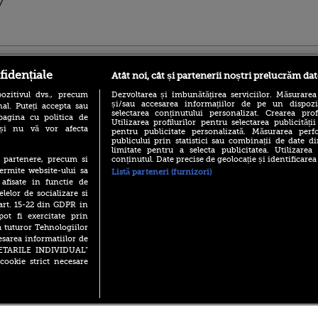
7
ro
foodstory.ro
Procinema.ro
fidențiale
Atât noi, cât și partenerii noștri prelucrăm dat
ozitivul dvs., precum
Dezvoltarea și îmbunătățirea serviciilor. Măsurarea
și/sau accesarea informațiilor de pe un dispoziti
al. Puteți accepta sau
selectarea conținutului personalizat. Crearea prof
pagina cu politica de
Utilizarea profilurilor pentru selectarea publicității
i și nu vă vor afecta
pentru publicitate personalizată. Măsurarea perfo
publicului prin statistici sau combinații de date di
limitate pentru a selecta publicitatea. Utilizarea
conținutul. Date precise de geolocație și identificarea
te partenere, precum si
(P) Descoperă Lumea
Emoții intense pe
ermite website-ului sa
Listă parteneri (furnizori)
Evenimentelor din România
Sebastian Stan! Iub
 afisate in functie de
cu Transilvania Events!
Annabelle, l-a făcu
elelor de socializare si
(P) Raku, gaming intens și o
 art. 15-22 din GDPR in
Din 14 septembrie
pauză binemeritată cu...
pot fi exercitate prin
Popescu revine în 
pizza Guseppe
principal la Pro T
a tuturor Tehnologiilor
esarea informatiilor de
(P) Poți folosi bonurile de
La 88 de ani și du
masă pentru a comanda
SETARILE INDIVIDUAL”
carieră fabuloasă î
mâncare acasă? Lista
cookie strict necesare
Anthony Hopkins 
aplicațiilor care le acceptă
lansează oficial î
 2026 PRO TV S.R.L |
Politica de Cookie
|
Politica Confidential