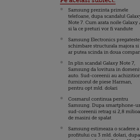
Pe acelasi subiect:
Samsung prezinta primele
telefoane, dupa scandalul Galax
Note 7. Cum arata noile Galaxy
si la ce preturi vor fi vandute
Samsung Electronics pregateste
schimbare structurala majora si
ar putea scinda in doua compan
In plin scandal Galaxy Note 7,
Samsung da lovitura in domeni
auto. Sud-coreenii au achizitio
furnizorul de piese Harman,
pentru opt mld. dolari
Cosmarul continua pentru
Samsung. Dupa smartphone-ur
sud-coreenii retrag si 2,8 milio
de masini de spalat
Samsung estimeaza o scadere a
profitului cu 3 mld. dolari, dupa