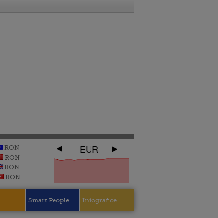
EUR
RON
RON
RON
RON
e
Smart People
Infografice