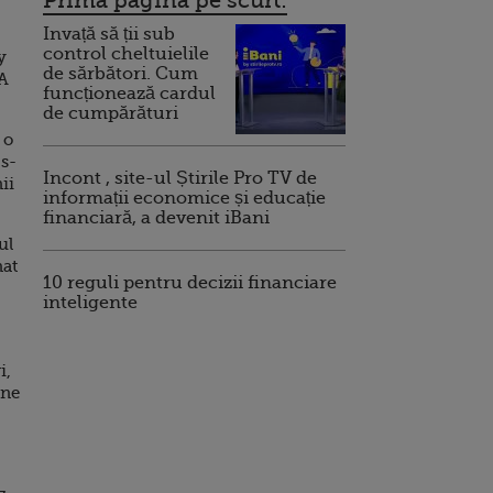
Prima pagina pe scurt:
Invață să ții sub
control cheltuielile
y
de sărbători. Cum
 A
funcționează cardul
de cumpărături
 o
 s-
Incont , site-ul Știrile Pro TV de
ii
informații economice și educație
financiară, a devenit iBani
ul
nat
10 reguli pentru decizii financiare
inteligente
i,
ane