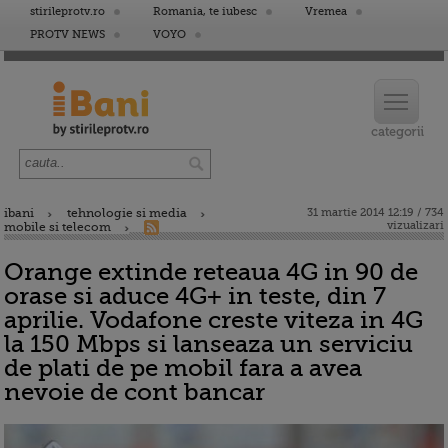
stirileprotv.ro
Romania, te iubesc
Vremea
PROTV NEWS
VOYO
ibani
tehnologie si media
31 martie 2014 12:19 / 734
vizualizari
mobile si telecom
Orange extinde reteaua 4G in 90 de
orase si aduce 4G+ in teste, din 7
aprilie. Vodafone creste viteza in 4G
la 150 Mbps si lanseaza un serviciu
de plati de pe mobil fara a avea
nevoie de cont bancar