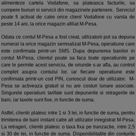
alimenteze cartela Vodafone, sa plateasca facturile, sa
cumpere bunuri si servicii din magazinele partenere. Serviciul
poate fi activat de catre orice client Vodafone cu varsta de
peste 14 ani, la orice magazin afiliat M-Pesa.
Odata ce contul M-Pesa a fost creat, utilizatorii pot sa depuna
numerar la orice magazin semnalizat M-Pesa, operatiune care
este confirmata printr-un SMS. Dupa depunerea banilor in
contul M-Pesa, clientul poate sa faca toate operatiunile pe
care le permite acest serviciu, de oriunde s-ar afla, au control
complet asupra contului lor, iar fiecare operatiune este
confirmata printr-un cod PIN, cunoscut doar de utilizator. M-
Pesa se activeaza gratuit si nu are costuri lunare asociate.
Singurele operatiuni tarifate sunt depunerile si retragerile de
bani, iar taxele sunt fixe, in functie de suma.
Astfel, clientii platesc intre 1 si 3 lei, in functie de suma, pentru
trimiterea de bani instant catre alt utilizator inregistrat M-Pesa.
La retrageri, clientii platesc o taxa fixa pe tranzactie, intre 2,5
si 30 de lei, in functie de suma. Disponibilitatile din conturile