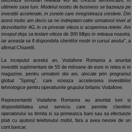
utilizeaza simultan reteaua 4G au crescut semnificativ, in
ultimele sase luni. Modelul nostru de business se bazeaza pe
investitii accelerate, in zonele care inregistreaza crestere. Din
acest motiv, am decis sa ne indreptam catre urmatorul nivel al
dezvoltarilor 4G, in ce priveste viteza si acoperirea retelei. Am
inceput deja sa testam viteza de 300 Mbps in reteaua noastra,
iar aceasta va fi disponibila clientilor nostri in cursul anului
", a
afirmat Chiarelli.
La inceputul acestui an, Vodafone Romania a anuntat
investitii suplimentare de 55 de milioane de euro in retea si in
magazine, pentru urmatorii doi ani, alocate prin programul
global "Spring", care vizeaza accelerarea investitiilor
tehnologice pentru operatiunile grupului britanic Vodafone.
Reprezentantii Vodafone Romania au anuntat luni si
disponibilitatea unui serviciu care permite clientilor
operatorului sa trimita si sa primeasca bani sau sa efectueze
plati cu ajutorul telefonului mobil, fara a avea nevoie de un
cont bancar.