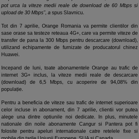
pot urca la viteze medii reale de download de 60 Mbps si
upload de 30 Mbps", a
spus Slavnicu.
Tot din 7 aprilie, Orange Romania va permite clientilor din
sase orase sa testeze reteaua 4G+, care va permite viteze de
transfer de pana la 300 Mbps pentru descarcare (download),
utilizand echipamente de furnizate de producatorul chinez
Huawei.
Incepand de luni, toate abonamentele Orange au trafic de
internet 3G+ inclus, la viteze medii reale de descarcare
(download) de 6,5 Mbps, cu acoperire de 94,08% din
populație.
Pentru a beneficia de viteze sau trafic de internet superioare
celor incluse in abonament, din 7 aprilie, clientii vor putea
alege una dintre optiunile noi dedicate. In plus, minutele
nationale din noile abonamente Cangur si Pantera pot fi
folosite pentru apeluri internationale catre retelele fixe si
mobile din tarile Uniunii Europene, SUA si Canada.