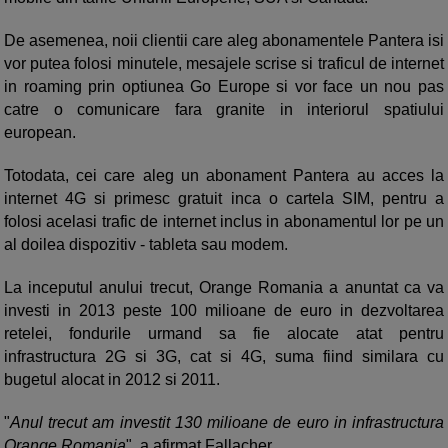
De asemenea, noii clientii care aleg abonamentele Pantera isi
vor putea folosi minutele, mesajele scrise si traficul de internet
in roaming prin optiunea Go Europe si vor face un nou pas
catre o comunicare fara granite in interiorul spatiului
european.
Totodata, cei care aleg un abonament Pantera au acces la
internet 4G si primesc gratuit inca o cartela SIM, pentru a
folosi acelasi trafic de internet inclus in abonamentul lor pe un
al doilea dispozitiv - tableta sau modem.
La inceputul anului trecut, Orange Romania a anuntat ca va
investi in 2013 peste 100 milioane de euro in dezvoltarea
retelei, fondurile urmand sa fie alocate atat pentru
infrastructura 2G si 3G, cat si 4G, suma fiind similara cu
bugetul alocat in 2012 si 2011.
"
Anul trecut am investit 130 milioane de euro in infrastructura
Orange Romania
", a afirmat Fallacher.