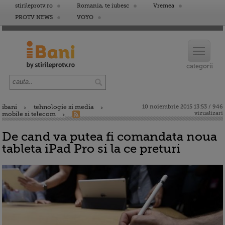
stirileprotv.ro
Romania, te iubesc
Vremea
PROTV NEWS
VOYO
ibani
tehnologie si media
10 noiembrie 2015 13:53 / 946
vizualizari
mobile si telecom
De cand va putea fi comandata noua
tableta iPad Pro si la ce preturi