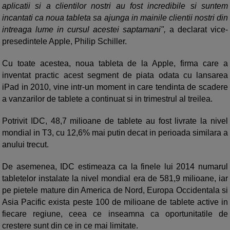
aplicatii si a clientilor nostri au fost incredibile si suntem
incantati ca noua tableta sa ajunga in mainile clientii nostri din
intreaga lume in cursul acestei saptamani",
a declarat vice-
presedintele Apple, Philip Schiller.
Cu toate acestea, noua tableta de la Apple, firma care a
inventat practic acest segment de piata odata cu lansarea
iPad in 2010, vine intr-un moment in care tendinta de scadere
a vanzarilor de tablete a continuat si in trimestrul al treilea.
Potrivit IDC, 48,7 milioane de tablete au fost livrate la nivel
mondial in T3, cu 12,6% mai putin decat in perioada similara a
anului trecut.
De asemenea, IDC estimeaza ca la finele lui 2014 numarul
tabletelor instalate la nivel mondial era de 581,9 milioane, iar
pe pietele mature din America de Nord, Europa Occidentala si
Asia Pacific exista peste 100 de milioane de tablete active in
fiecare regiune, ceea ce inseamna ca oportunitatile de
crestere sunt din ce in ce mai limitate.