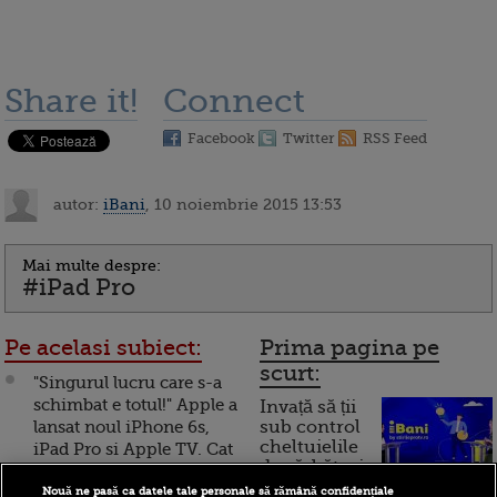
Share it!
Connect
Facebook
Twitter
RSS Feed
autor:
iBani
, 10 noiembrie 2015 13:53
Mai multe despre:
#iPad Pro
Pe acelasi subiect:
Prima pagina pe
scurt:
"Singurul lucru care s-a
schimbat e totul!" Apple a
Invață să ții
lansat noul iPhone 6s,
sub control
cheltuielile
iPad Pro si Apple TV. Cat
de sărbători.
vor costa. GALERIE
Cum
FOTO
Nouă ne pasă ca datele tale personale să rămână confidențiale