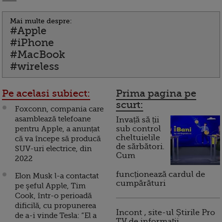
Mai multe despre:
#Apple
#iPhone
#MacBook
#wireless
Pe acelasi subiect:
Prima pagina pe
scurt:
Foxconn, compania care
asamblează telefoane
Invață să ții
pentru Apple, a anunțat
sub control
cheltuielile
că va începe să producă
de sărbători.
SUV-uri electrice, din
Cum
2022
funcționează cardul de
Elon Musk l-a contactat
cumpărături
pe şeful Apple, Tim
Cook, într-o perioadă
dificilă, cu propunerea
Incont , site-ul Știrile Pro
de a-i vinde Tesla: ”El a
TV de informații