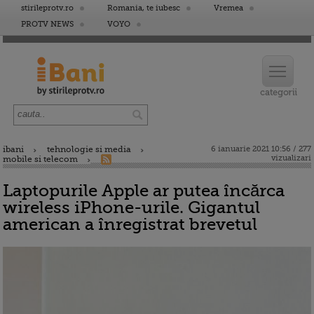
stirileprotv.ro
Romania, te iubesc
Vremea
PROTV NEWS
VOYO
ibani
tehnologie si media
6 ianuarie 2021 10:56 / 277
vizualizari
mobile si telecom
Laptopurile Apple ar putea încărca
wireless iPhone-urile. Gigantul
american a înregistrat brevetul