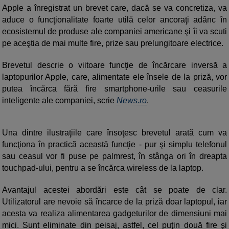
Apple a înregistrat un brevet care, dacă se va concretiza, va
aduce o funcţionalitate foarte utilă celor ancoraţi adânc în
ecosistemul de produse ale companiei americane şi îi va scuti
pe aceştia de mai multe fire, prize sau prelungitoare electrice.
Brevetul descrie o viitoare funcţie de încărcare inversă a
laptopurilor Apple, care, alimentate ele însele de la priză, vor
putea încărca fără fire smartphone-urile sau ceasurile
inteligente ale companiei, scrie
News.ro
.
Una dintre ilustraţiile care însoţesc brevetul arată cum va
funcţiona în practică această funcţie - pur şi simplu telefonul
sau ceasul vor fi puse pe palmrest, în stânga ori în dreapta
touchpad-ului, pentru a se încărca wireless de la laptop.
Avantajul acestei abordări este cât se poate de clar.
Utilizatorul are nevoie să încarce de la priză doar laptopul, iar
acesta va realiza alimentarea gadgeturilor de dimensiuni mai
mici. Sunt eliminate din peisaj, astfel, cel puţin două fire şi