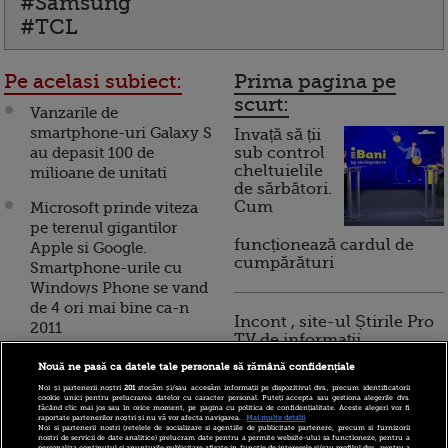
#Samsung
#TCL
Pe acelasi subiect:
Prima pagina pe
scurt:
Vanzarile de
smartphone-uri Galaxy S
Invață să ții
au depasit 100 de
sub control
cheltuielile
milioane de unitati
de sărbători.
Cum
Microsoft prinde viteza
pe terenul gigantilor
funcționează cardul de
Apple si Google.
cumpărături
Smartphone-urile cu
Windows Phone se vand
de 4 ori mai bine ca-n
Incont , site-ul Știrile Pro
2011
TV de informații
economice și educație
Minunile tehnologiei:
Nouă ne pasă ca datele tale personale să rămână confidențiale
financiară, a devenit iBani
cum va deveni telefonul
Noi și partenerii noștri
201
stocăm și/sau accesăm informații pe dispozitivul dvs., precum identificatorii
cookie unici pentru prelucrarea datelor cu caracter personal. Puteți accepta sau gestiona alegerile dvs.
de serviciu parte
făcând clic mai jos sau în orice moment, pe pagina cu politica de confidențialitate. Aceste alegeri vor fi
raportate partenerilor noștri și nu vă vor afecta navigarea.
Mai multe detalii
integrata a smartphone-
Noi si partenerii nostri (retelele de socializare si agentiile de publicitate partenere, precum si furnizorii
10 reguli pentru decizii
nostri de servicii de date analitice) prelucram date pentru a permite website-ului sa functioneze, pentru a
ului personal
personaliza continutul si anunturile publicitare afisate in functie de interesele si/sau profilul dvs., pentru a