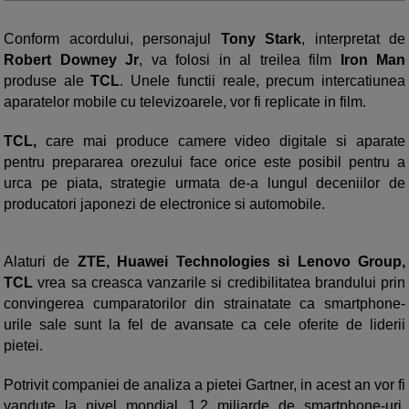
Conform acordului, personajul
Tony Stark
, interpretat de
Robert Downey Jr
, va folosi in al treilea film
Iron Man
produse ale
TCL
. Unele functii reale, precum intercatiunea
aparatelor mobile cu televizoarele, vor fi replicate in film.
TCL,
care mai produce camere video digitale si aparate
pentru prepararea orezului face orice este posibil pentru a
urca pe piata, strategie urmata de-a lungul deceniilor de
producatori japonezi de electronice si automobile.
Alaturi de
ZTE, Huawei Technologies si Lenovo Group,
TCL
vrea sa creasca vanzarile si credibilitatea brandului prin
convingerea cumparatorilor din strainatate ca smartphone-
urile sale sunt la fel de avansate ca cele oferite de liderii
pietei.
Potrivit companiei de analiza a pietei Gartner, in acest an vor fi
vandute la nivel mondial 1,2 miliarde de smartphone-uri,