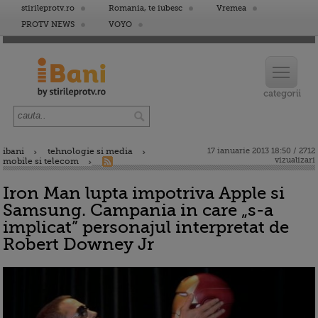
stirileprotv.ro
Romania, te iubesc
Vremea
PROTV NEWS
VOYO
ibani
tehnologie si media
17 ianuarie 2013 18:50 / 2712
vizualizari
mobile si telecom
Iron Man lupta impotriva Apple si
Samsung. Campania in care „s-a
implicat” personajul interpretat de
Robert Downey Jr