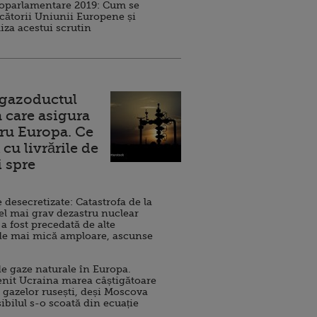
roparlamentare 2019: Cum se
cătorii Uniunii Europene și
iza acestui scrutin
 gazoductul
 care asigura
ru Europa. Ce
cu livrările de
i spre
esecretizate: Catastrofa de la
el mai grav dezastru nuclear
 a fost precedată de alte
de mai mică amploare, ascunse
e gaze naturale în Europa.
nit Ucraina marea câștigătoare
 gazelor rusești, deși Moscova
sibilul s-o scoată din ecuație