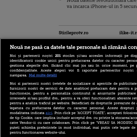
Noua baterie revolutionara care 
va incarca iPhone-ul in 5 secu
Stirileprotv.ro
ilike-it.
Nouă ne pasă ca datele tale personale să rămână con
Noi și partenerii noștri
201
stocăm și/sau accesăm informații pe disp
identificatorii cookie unici pentru prelucrarea datelor cu caracter person
gestiona alegerile dvs. făcând clic mai jos sau în orice moment, pe 
confidențialitate. Aceste alegeri vor fi raportate partenerilor noștr
Regula pe care turiștii
navigarea.
Mai multe detalii
trebuie să o știe înainte de a
merge la piscină în Franța.
Noi si partenerii nostri (retelele de socializare si agentiile de publicita
Ce costume de baie sunt
furnizorii nostri de servicii de date analitice) prelucram date pentru a p
interzise
functioneze, pentru a personaliza continutul si anunturile publicitare
interesele si/sau profilul dvs., pentru a va oferi functionalitati aferente ret
O femeie era să piardă
pentru a analiza traficul pe website. Beneficiati de drepturile prevazute de
vacanța din cauza unei
legatura cu prelucrarea datelor cu caracter personal. Aceste drepturi 
greșeli aparent banale. Ce s-
a întâmplat la aeroport
aici
modalitatea indicata
. Prin click pe “ACCEPT TOATE”, acceptati folosire
de tip Cookie, care implica inclusiv acceptul dvs. cu privire la stocarea/acc
Billie Eilish, de
catre Vendor-ii cu care colaboram. Prin click pe “VREAU SA MODIFIC 
nerecunoscut pe platourile
puteti schimba preferintele in mod individual, mai putin cele legate de 
de filmare. Transformarea
pentru functionarea website-ului.
spectaculoasă pentru