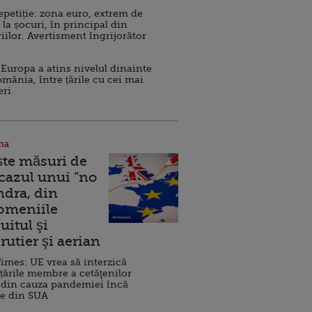
repetiție: zona euro, extrem de
 la șocuri, în principal din
iilor. Avertisment îngrijorător
Europa a atins nivelul dinainte
omânia, între țările cu cei mai
eri
na
ște măsuri de
 cazul unui ”no
ndra, din
Domeniile
uitul şi
rutier şi aerian
imes: UE vrea să interzică
 țările membre a cetăţenilor
 din cauza pandemiei încă
ve din SUA