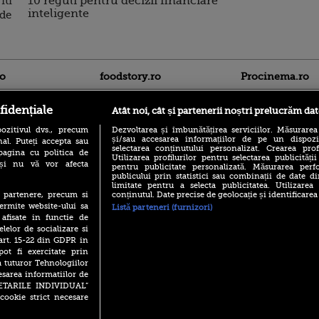
iti
10 reguli pentru decizii financiare
inteligente
nde
ro
foodstory.ro
Procinema.ro
fidențiale
Atât noi, cât și partenerii noștri prelucrăm dat
ozitivul dvs., precum
Dezvoltarea și îmbunătățirea serviciilor. Măsurarea
și/sau accesarea informațiilor de pe un dispoziti
al. Puteți accepta sau
selectarea conținutului personalizat. Crearea prof
pagina cu politica de
Utilizarea profilurilor pentru selectarea publicității
i și nu vă vor afecta
pentru publicitate personalizată. Măsurarea perfo
publicului prin statistici sau combinații de date di
(P) Descoperă Lumea
Emoții intense pe
limitate pentru a selecta publicitatea. Utilizarea
Evenimentelor din România
Sebastian Stan! Iub
conținutul. Date precise de geolocație și identificarea
te partenere, precum si
cu Transilvania Events!
Annabelle, l-a făcu
ermite website-ului sa
Listă parteneri (furnizori)
(P) Raku, gaming intens și o
 afisate in functie de
Din 14 septembrie
pauză binemeritată cu...
elelor de socializare si
Popescu revine în 
pizza Guseppe
 art. 15-22 din GDPR in
principal la Pro T
pot fi exercitate prin
(P) Poți folosi bonurile de
La 88 de ani și du
a tuturor Tehnologiilor
masă pentru a comanda
carieră fabuloasă î
mâncare acasă? Lista
esarea informatiilor de
Anthony Hopkins 
aplicațiilor care le acceptă
SETARILE INDIVIDUAL”
lansează oficial î
cookie strict necesare