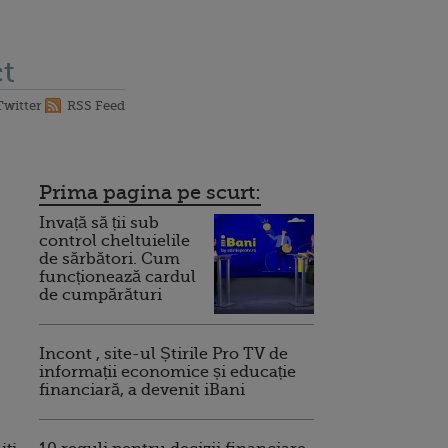
t
Twitter
RSS Feed
Prima pagina pe scurt:
Invață să ții sub
control cheltuielile
de sărbători. Cum
funcționează cardul
de cumpărături
Incont , site-ul Știrile Pro TV de
informații economice și educație
financiară, a devenit iBani
: