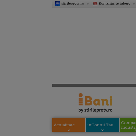
stirileprotv.ro
Romania, te iubesc
Compani
Actualitate
inContul Tau
industri