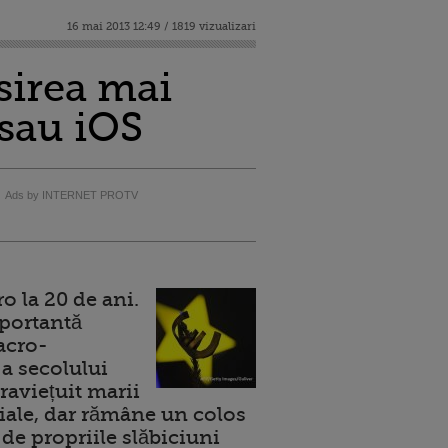
16 mai 2013 12:49 / 1819 vizualizari
osirea mai
sau iOS
Ads by INTERNET PROTV
 la 20 de ani.
portantă
acro-
a secolului
raviețuit marii
ale, dar rămâne un colos
de propriile slăbiciuni