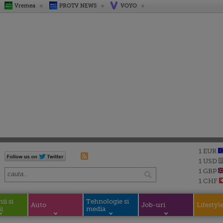
Vremea
PROTV NEWS
VOYO
1 EUR
1 USD
1 GBP
1 CHF
i si
Tehnologie si
Auto
Job-uri
Lifestyl
i
media