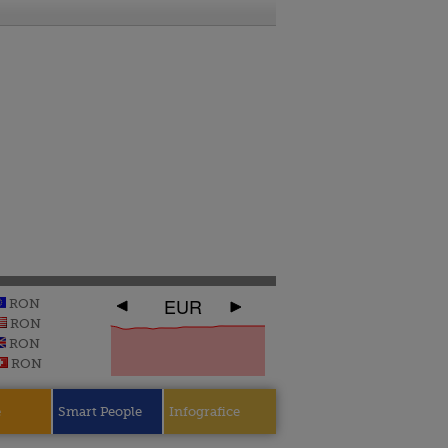
EUR
RON
RON
RON
RON
e
Smart People
Infografice