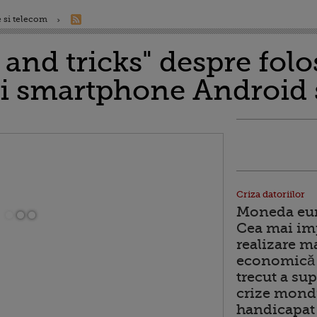
 si telecom
s and tricks" despre fol
i smartphone Android 
Criza datoriilor
Moneda euro
Cea mai im
realizare m
economică 
trecut a sup
crize mondi
handicapat 