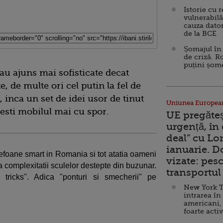
Istorie cu 
vulnerabilă
cauza dator
de la BCE
Șomajul în 
de criză. R
puțini șom
au ajuns mai sofisticate decat
, de multe ori cel putin la fel de
 inca un set de idei usor de tinut
Uniunea Europea
esti mobilul mai cu spor.
UE pregăte
urgență, în
deal” cu Lo
ianuarie. 
lefoane smart in Romania si tot atatia oameni
vizate: pesc
ta complexitatii sculelor destepte din buzunar.
transportul 
tricks". Adica "ponturi si smecherii" pe
New York T
intrarea în
americani,
foarte acti