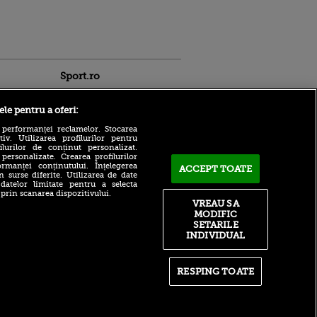
Sport.ro
ele pentru a oferi:
 performanței reclamelor. Stocarea
v. Utilizarea profilurilor pentru
ilurilor de conținut personalizat.
 personalizate. Crearea profilurilor
rmanței conținutului. Înțelegerea
ACCEPT TOATE
n surse diferite. Utilizarea de date
ntru
 datelor limitate pentru a selecta
Mercato vară 2026 | Aici ai
ita lui,
 prin scanarea dispozitivului.
toate transferurile realizate
t tată!
VREAU SA
de echipele din Liga 1
MODIFIC
, Adela
SETARILE
Bogdan Lobonț și Robert
rol
INDIVIDUAL
Niță sunt invitații lui Andrei
V
Grecu, de la 16:00, la VOYO
SPORT LIVE
pă o
n film, Sir
RESPING TOATE
Victor Pițurcă, fără
se
menajamente după ce FCSB
n muzică
a fost eliminată de Auda din
Conference League: „Am
văzut scuze puerile”