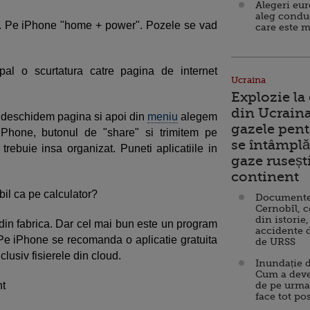
Alegeri eu
aleg condu
. Pe iPhone "home + power". Pozele se vad
care este m
al o scurtatura catre pagina de internet
Ucraina
Explozie la
din Ucraina
t deschidem pagina si apoi din
meniu
alegem
gazele pent
Phone, butonul de "share" si trimitem pe
se întâmplă 
 trebuie insa organizat. Puneti aplicatiile in
gaze ruseșt
continent
il ca pe calculator?
Documente d
Cernobîl, c
din istorie,
din fabrica. Dar cel mai bun este un program
accidente 
Pe iPhone se recomanda o aplicatie gratuita
de URSS
clusiv fisierele din cloud.
Inundație d
Cum a deve
nt
de pe urma
face tot po