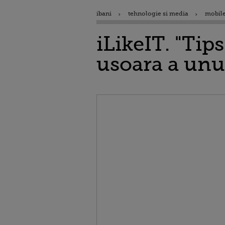
ibani
tehnologie si media
mobile
iLikeIT. "Tip
usoara a unu