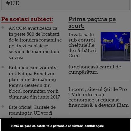
#UE
Pe acelasi subiect:
Prima pagina pe
scurt:
ANCOM avertizeaza ca
in peste 500 de localitati
Invață să ții
de la frontiera romanii se
sub control
cheltuielile
pot trezi ca platesc
de sărbători.
servicii de roaming fara
Cum
sa vrea
funcționează cardul de
Britanicii care vor intra
cumpărături
in UE dupa Brexit vor
plati tarife de roaming.
Pentru cetatenii din
Incont , site-ul Știrile Pro
blocul comunitar, vor fi
TV de informații
eliminate din iunie 2017
economice și educație
financiară, a devenit iBani
Este oficial! Tarifele de
roaming in UE vor fi
eliminate, incepand cu
10 reguli pentru decizii
15 iunie 2017
Nouă ne pasă ca datele tale personale să rămână confidențiale
financiare inteligente