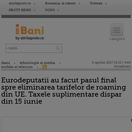
stirileprotv.ro
Romania, te iubesc
Vremea
PROTV NEWS
VOYO
ibani
tehnologie si media
6 aprilie 2017 15:15 / 940
vizualizari
mobile si telecom
Eurodeputatii au facut pasul final
spre eliminarea tarifelor de roaming
din UE. Taxele suplimentare dispar
din 15 iunie