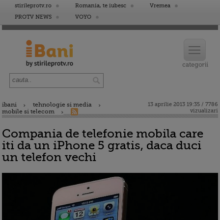
stirileprotv.ro
Romania, te iubesc
Vremea
PROTV NEWS
VOYO
ibani
tehnologie si media
13 aprilie 2013 19:35 / 7786
vizualizari
mobile si telecom
Compania de telefonie mobila care
iti da un iPhone 5 gratis, daca duci
un telefon vechi