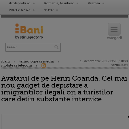
stirileprotv.ro
Romania, te iubesc
Vremea
PROTV NEWS
VOYO
ibani
tehnologie si media
12 decembrie 2013 19:26 / 1038
vizualizari
mobile si telecom
Avatarul de pe Henri Coanda. Cel mai
nou gadget de depistare a
imigrantilor ilegali ori a turistilor
care detin substante interzice