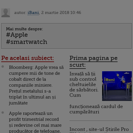
autor:
iBani
, 2 martie 2018 10:46
Mai multe despre:
#Apple
#smartwatch
Pe acelasi subiect:
Prima pagina pe
scurt:
Bloomberg: Apple vrea să
cumpere mii de tone de
Invață să ții
cobalt direct de la
sub control
cheltuielile
companiile miniere.
de sărbători.
Prețul metalului s-a
Cum
triplat în ultimul an și
jumătate
funcționează cardul de
cumpărături
Apple raportează un
profit trimestrial record
și redevine cel mai mare
Incont , site-ul Știrile Pro
producător de telefoane,