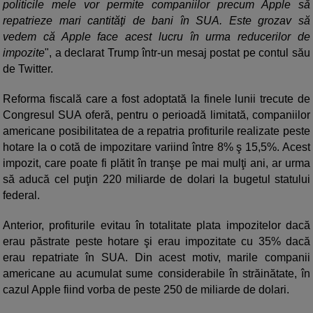
politicile mele vor permite companiilor precum Apple să
repatrieze mari cantităţi de bani în SUA. Este grozav să
vedem că Apple face acest lucru în urma reducerilor de
impozite
", a declarat Trump într-un mesaj postat pe contul său
de Twitter.
Reforma fiscală care a fost adoptată la finele lunii trecute de
Congresul SUA oferă, pentru o perioadă limitată, companiilor
americane posibilitatea de a repatria profiturile realizate peste
hotare la o cotă de impozitare variind între 8% ş 15,5%. Acest
impozit, care poate fi plătit în tranşe pe mai mulţi ani, ar urma
să aducă cel puţin 220 miliarde de dolari la bugetul statului
federal.
Anterior, profiturile evitau în totalitate plata impozitelor dacă
erau păstrate peste hotare şi erau impozitate cu 35% dacă
erau repatriate în SUA. Din acest motiv, marile companii
americane au acumulat sume considerabile în străinătate, în
cazul Apple fiind vorba de peste 250 de miliarde de dolari.