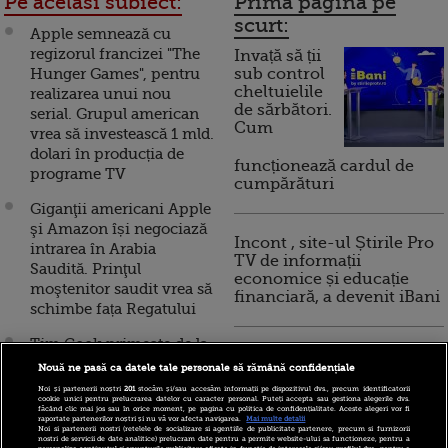
Pe acelasi subiect:
Prima pagina pe
scurt:
Apple semnează cu
regizorul francizei "The
Invață să ții
Hunger Games", pentru
sub control
cheltuielile
realizarea unui nou
de sărbători.
serial. Grupul american
Cum
vrea să investească 1 mld.
dolari în producția de
funcționează cardul de
programe TV
cumpărături
Giganţii americani Apple
şi Amazon își negociază
Incont , site-ul Știrile Pro
intrarea în Arabia
TV de informații
Saudită. Prinţul
economice și educație
moştenitor saudit vrea să
financiară, a devenit iBani
schimbe fața Regatului
Tim Cook primește de la
10 reguli pentru decizii
Apple salariu, bonusuri
Nouă ne pasă ca datele tale personale să rămână confidențiale
financiare inteligente
și acțiuni care depășesc
Noi și partenerii noștri
201
stocăm și/sau accesăm informații pe dispozitivul dvs., precum identificatorii
cookie unici pentru prelucrarea datelor cu caracter personal. Puteți accepta sau gestiona alegerile dvs.
100 mil. dolari, în 2017
făcând clic mai jos sau în orice moment, pe pagina cu politica de confidențialitate. Aceste alegeri vor fi
raportate partenerilor noștri și nu vă vor afecta navigarea.
Mai multe detalii
Noi si partenerii nostri (retelele de socializare si agentiile de publicitate partenere, precum si furnizorii
Apple, dat în judecată
nostri de servicii de date analitice) prelucram date pentru a permite website-ului sa functioneze, pentru a