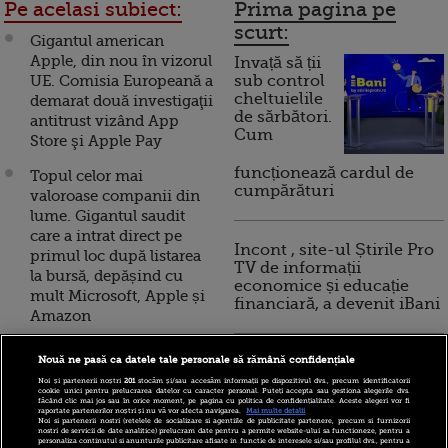
Pe acelasi subiect:
Prima pagina pe
scurt:
Gigantul american
Apple, din nou în vizorul
Invață să ții
UE. Comisia Europeană a
sub control
cheltuielile
demarat două investigaţii
de sărbători.
antitrust vizând App
Cum
Store şi Apple Pay
funcționează cardul de
Topul celor mai
cumpărături
valoroase companii din
lume. Gigantul saudit
care a intrat direct pe
Incont , site-ul Știrile Pro
primul loc după listarea
TV de informații
la bursă, depășind cu
economice și educație
mult Microsoft, Apple și
financiară, a devenit iBani
Amazon
Apple ar putea fi dată în
Nouă ne pasă ca datele tale personale să rămână confidențiale
10 reguli pentru decizii
judecată pentru că a
financiare inteligente
Noi și partenerii noștri
201
stocăm și/sau accesăm informații pe dispozitivul dvs., precum identificatorii
ascuns scăderea cererii
cookie unici pentru prelucrarea datelor cu caracter personal. Puteți accepta sau gestiona alegerile dvs.
făcând clic mai jos sau în orice moment, pe pagina cu politica de confidențialitate. Aceste alegeri vor fi
de iPhone-uri,
raportate partenerilor noștri și nu vă vor afecta navigarea.
Mai multe detalii
Noi si partenerii nostri (retelele de socializare si agentiile de publicitate partenere, precum si furnizorii
provocând acţionarilor
nostri de servicii de date analitice) prelucram date pentru a permite website-ului sa functioneze, pentru a
personaliza continutul si anunturile publicitare afisate in functie de interesele si/sau profilul dvs., pentru a