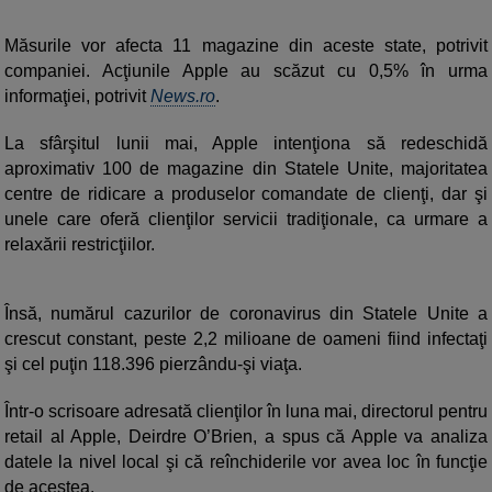
Măsurile vor afecta 11 magazine din aceste state, potrivit
companiei. Acţiunile Apple au scăzut cu 0,5% în urma
informaţiei, potrivit
News.ro
.
La sfârşitul lunii mai, Apple intenţiona să redeschidă
aproximativ 100 de magazine din Statele Unite, majoritatea
centre de ridicare a produselor comandate de clienţi, dar şi
unele care oferă clienţilor servicii tradiţionale, ca urmare a
relaxării restricţiilor.
Însă, numărul cazurilor de coronavirus din Statele Unite a
crescut constant, peste 2,2 milioane de oameni fiind infectaţi
şi cel puţin 118.396 pierzându-şi viaţa.
Într-o scrisoare adresată clienţilor în luna mai, directorul pentru
retail al Apple, Deirdre O’Brien, a spus că Apple va analiza
datele la nivel local şi că reînchiderile vor avea loc în funcţie
de acestea.