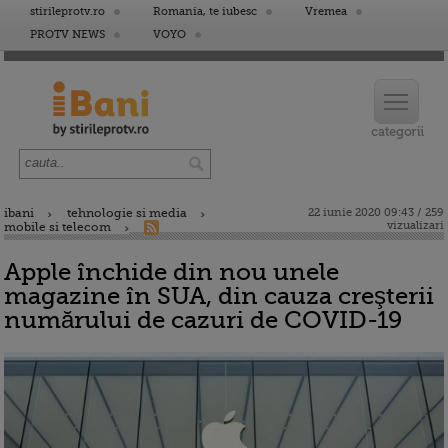
stirileprotv.ro
Romania, te iubesc
Vremea
PROTV NEWS
VOYO
ibani
tehnologie si media
22 iunie 2020 09:43 / 259
vizualizari
mobile si telecom
Apple închide din nou unele
magazine în SUA, din cauza creşterii
numărului de cazuri de COVID-19