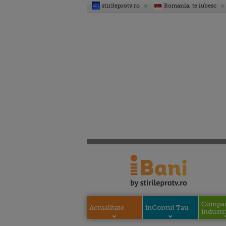
stirileprotv.ro
Romania, te iubesc
Compani
Actualitate
inContul Tau
industri