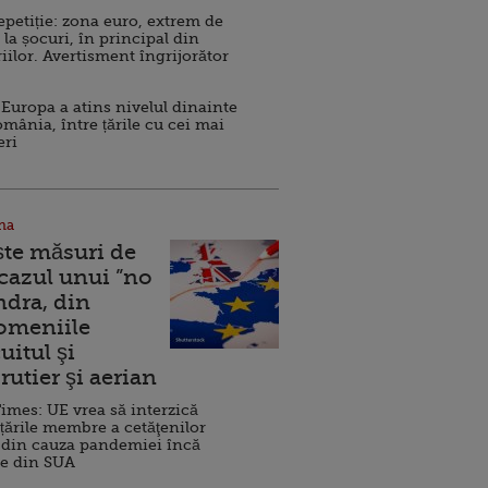
repetiție: zona euro, extrem de
 la șocuri, în principal din
iilor. Avertisment îngrijorător
Europa a atins nivelul dinainte
omânia, între țările cu cei mai
eri
na
ște măsuri de
 cazul unui ”no
ndra, din
Domeniile
uitul şi
rutier şi aerian
imes: UE vrea să interzică
 țările membre a cetăţenilor
 din cauza pandemiei încă
ve din SUA