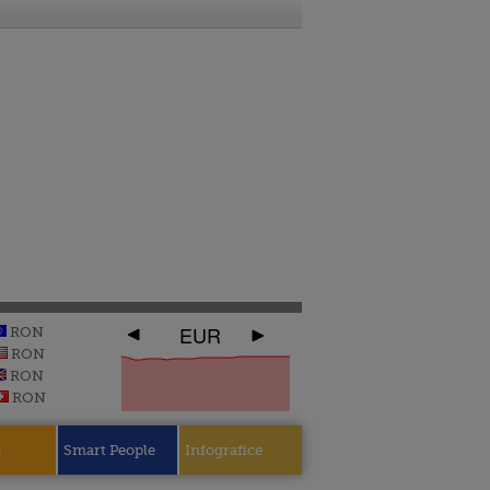
EUR
RON
RON
RON
RON
e
Smart People
Infografice