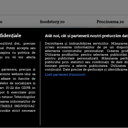
ro
foodstory.ro
Procinema.ro
fidențiale
Atât noi, cât și partenerii noștri prelucrăm dat
ozitivul dvs., precum
Dezvoltarea și îmbunătățirea serviciilor. Măsurarea
și/sau accesarea informațiilor de pe un dispoziti
al. Puteți accepta sau
selectarea conținutului personalizat. Crearea prof
pagina cu politica de
Utilizarea profilurilor pentru selectarea publicității
i și nu vă vor afecta
pentru publicitate personalizată. Măsurarea perfo
publicului prin statistici sau combinații de date di
(P) Descoperă Lumea
Emoții intense pe
limitate pentru a selecta publicitatea. Utilizarea
Evenimentelor din România
Sebastian Stan! Iub
conținutul. Date precise de geolocație și identificarea
te partenere, precum si
cu Transilvania Events!
Annabelle, l-a făcu
ermite website-ului sa
Listă parteneri (furnizori)
(P) Raku, gaming intens și o
 afisate in functie de
Din 14 septembrie
pauză binemeritată cu...
elelor de socializare si
Popescu revine în 
pizza Guseppe
 art. 15-22 din GDPR in
principal la Pro T
pot fi exercitate prin
(P) Poți folosi bonurile de
La 88 de ani și du
a tuturor Tehnologiilor
masă pentru a comanda
carieră fabuloasă î
mâncare acasă? Lista
esarea informatiilor de
Anthony Hopkins 
aplicațiilor care le acceptă
SETARILE INDIVIDUAL”
lansează oficial î
cookie strict necesare