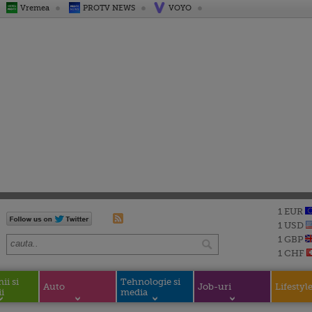
Vremea
PROTV NEWS
VOYO
1 EUR
1 USD
1 GBP
1 CHF
i si
Tehnologie si
Auto
Job-uri
Lifestyl
i
media