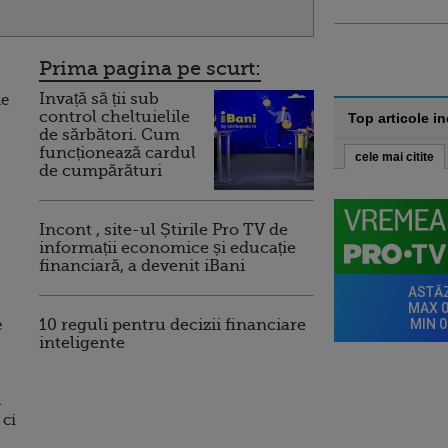
Prima pagina pe scurt:
Invață să ții sub
le
control cheltuielile
Top articole i
de sărbători. Cum
funcționează cardul
cele mai citite
de cumpărături
Incont , site-ul Știrile Pro TV de
informații economice și educație
financiară, a devenit iBani
e
10 reguli pentru decizii financiare
inteligente
a
 ci