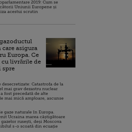
roparlamentare 2019: Cum se
cătorii Uniunii Europene și
iza acestui scrutin
 gazoductul
 care asigura
ru Europa. Ce
cu livrările de
i spre
esecretizate: Catastrofa de la
el mai grav dezastru nuclear
 a fost precedată de alte
de mai mică amploare, ascunse
e gaze naturale în Europa.
nit Ucraina marea câștigătoare
 gazelor rusești, deși Moscova
sibilul s-o scoată din ecuație