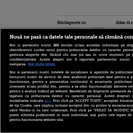
Stirileprotv.ro
ilike-it.
Nouă ne pasă ca datele tale personale să rămână con
Noi și partenerii noștri
201
stocăm și/sau accesăm informații pe disp
identificatorii cookie unici pentru prelucrarea datelor cu caracter person
gestiona alegerile dvs. făcând clic mai jos sau în orice moment, pe 
confidențialitate. Aceste alegeri vor fi raportate partenerilor noștr
Un muncitor moldovean,
navigarea.
Mai multe detalii
lăsat să moară pe șantier de
șase colegi români. Nimeni
Noi si partenerii nostri (retelele de socializare si agentiile de publicita
nu a sunat la ambulanță
furnizorii nostri de servicii de date analitice) prelucram date pentru a p
timp de două ore
functioneze, pentru a personaliza continutul si anunturile publicitare
interesele si/sau profilul dvs., pentru a va oferi functionalitati aferente ret
Arabia Saudită, Turcia și
pentru a analiza traficul pe website. Beneficiati de drepturile prevazute de
Pakistanul, acord de
apărare comună. „Orice
legatura cu prelucrarea datelor cu caracter personal. Aceste drepturi 
atac armat împotriva unuia,
aici
modalitatea indicata
. Prin click pe “ACCEPT TOATE”, acceptati folosire
un atac împotriva tuturor”
de tip Cookie, care implica inclusiv acceptul dvs. cu privire la stocarea/acc
catre Vendor-ii cu care colaboram. Prin click pe “VREAU SA MODIFIC 
O femeie de 82 de ani și-a
puteti schimba preferintele in mod individual, mai putin cele legate de 
recăpătat vederea cu
pentru functionarea website-ului.
ajutorul inteligenței
artificiale. „Nu credeam că
voi putea vedea din nou”