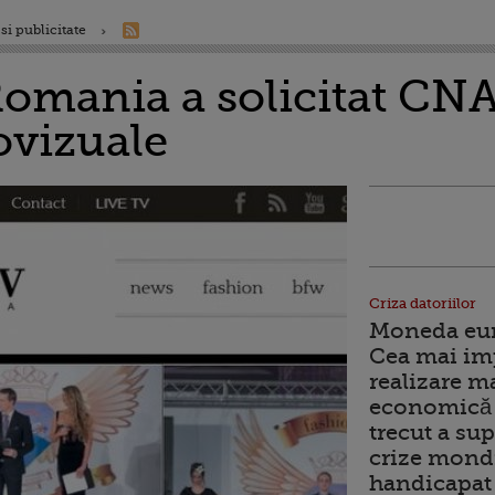
si publicitate
omania a solicitat CNA
ovizuale
Criza datoriilor
Moneda euro
Cea mai im
realizare m
economică 
trecut a sup
crize mondi
handicapat 