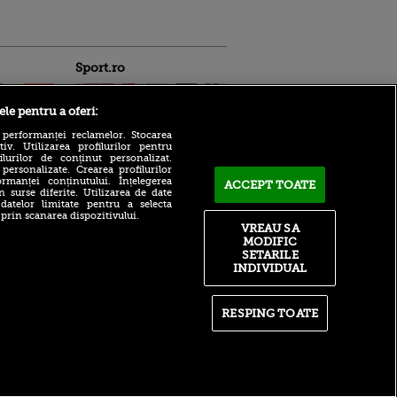
Sport.ro
ele pentru a oferi:
 performanței reclamelor. Stocarea
v. Utilizarea profilurilor pentru
ilurilor de conținut personalizat.
 personalizate. Crearea profilurilor
rmanței conținutului. Înțelegerea
ACCEPT TOATE
ANAD a făcut anunțul după
n surse diferite. Utilizarea de date
ce TAS a dat verdictul în
ntru
 datelor limitate pentru a selecta
scandalul de dopaj în care
ita lui,
 prin scanarea dispozitivului.
este vizat Cosmin Matei
t tată!
VREAU SA
MODIFIC
Adrian Mazilu a semnat:
, Adela
SETARILE
”Este noul nostru jucător”
rol
INDIVIDUAL
V
Rapid a adus un atacant
care a uitat să marcheze.
pă o
Cifrele care ridică semne de
n film, Sir
RESPING TOATE
întrebare
se
n muzică