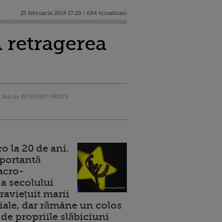
25 februarie 2014 17:20 / 684 vizualizari
 retragerea
Ads by INTERNET PROTV
 la 20 de ani.
portantă
acro-
a secolului
raviețuit marii
ale, dar rămâne un colos
de propriile slăbiciuni