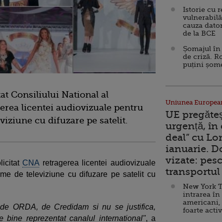
Istorie cu 
vulnerabilă
cauza dator
de la BCE
Șomajul în 
de criză. R
puțini șom
t Consiliului National al
Uniunea Europea
erea licentei audiovizuale pentru
UE pregăte
viziune cu difuzare pe satelit.
urgență, în
deal” cu Lo
ianuarie. 
vizate: pesc
icitat
CNA
retragerea licentei audiovizuale
transportul 
me de televiziune cu difuzare pe satelit cu
New York T
intrarea în
americani,
, de ORDA, de Credidam si nu se justifica,
foarte acti
te bine reprezentat canalul international"
, a