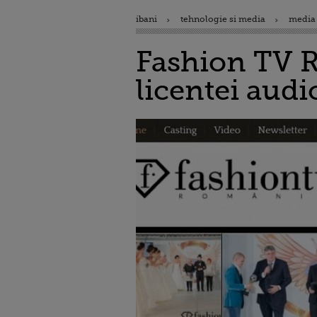
ibani
tehnologie si media
media 
Fashion TV R
licentei audi