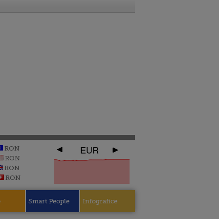
EUR
RON
RON
RON
RON
e
Smart People
Infografice