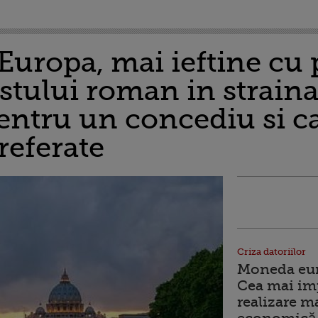
Europa, mai ieftine cu 
istului roman in straina
pentru un concediu si c
preferate
Criza datoriilor
Moneda euro
Cea mai im
realizare m