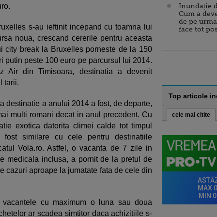
uro.
Inundație d
Cum a deve
de pe urma
uxelles s-au ieftinit incepand cu toamna lui
face tot po
rsa noua, crescand cererile pentru aceasta
i city break la Bruxelles porneste de la 150
ri putin peste 100 euro pe parcursul lui 2014.
z Air din Timisoara, destinatia a devenit
 tarii.
Top articole i
a destinatie a anului 2014 a fost, de departe,
ai multi romani decat in anul precedent. Cu
cele mai citite
tie exotica datorita climei calde tot timpul
 fost similare cu cele pentru destinatiile
tul Vola.ro. Astfel, o vacanta de 7 zile in
re medicala inclusa, a pornit de la pretul de
e cazuri aproape la jumatate fata de cele din
ara vacantele cu maximum o luna sau doua
chetelor ar scadea simtitor daca achizitiile s-