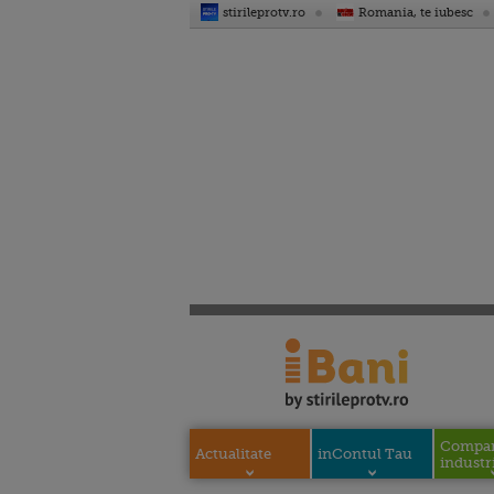
stirileprotv.ro
Romania, te iubesc
Compani
Actualitate
inContul Tau
industri