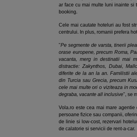
ar face cu mai multe luni inainte si t
booking.
Cele mai cautate hoteluri au fost str
centrului. In plus, romanii prefera h
"
Pe segmente de varsta, tinerii plea
orase europene, precum Roma, Pari
vacanta, merg in destinatii mai mo
distractie: Zakynthos, Dubai, Mallo
diferite de la an la an. Familistii a
din Turcia sau Grecia, precum Kusa
cele mai multe ori o viziteaza in mo
degraba, vacante all inclusive
", se 
Vola.ro este cea mai mare agentie 
persoane fizice sau companii, oferin
de linie si low-cost, rezervari hotelu
de calatorie si servicii de rent-a-car.