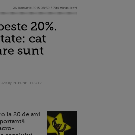
26 ianuarie 2015 08:39 / 704 vizualizari
peste 20%.
tate: cat
are sunt
Ads by INTERNET PROTV
 la 20 de ani.
portantă
acro-