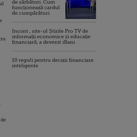
de sărbători. Cum
ul
funcționează cardul
de cumpărături
e
Incont , site-ul Știrile Pro TV de
informații economice și educație
tru
financiară, a devenit iBani
10 reguli pentru decizii financiare
inteligente
.
 de