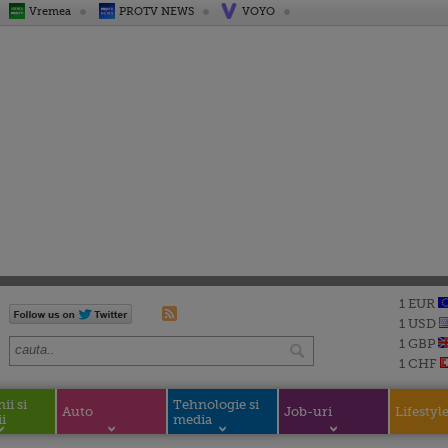
Vremea
PROTV NEWS
VOYO
1 EUR
1 USD
1 GBP
1 CHF
i si
Tehnologie si
Auto
Job-uri
Lifestyl
i
media