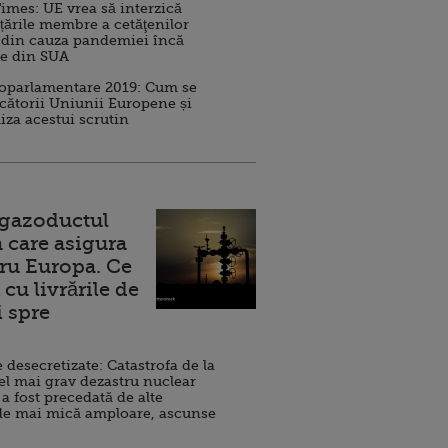
imes: UE vrea să interzică
 țările membre a cetăţenilor
 din cauza pandemiei încă
ve din SUA
roparlamentare 2019: Cum se
cătorii Uniunii Europene și
iza acestui scrutin
 gazoductul
 care asigura
ru Europa. Ce
cu livrările de
i spre
esecretizate: Catastrofa de la
el mai grav dezastru nuclear
 a fost precedată de alte
de mai mică amploare, ascunse