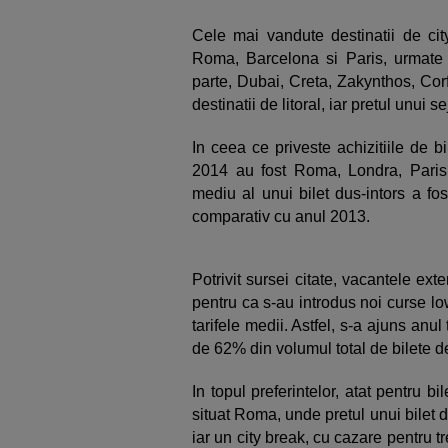
Cele mai vandute destinatii de city
Roma, Barcelona si Paris, urmate 
parte, Dubai, Creta, Zakynthos, Cor
destinatii de litoral, iar pretul unui 
In ceea ce priveste achizitiile de b
2014 au fost Roma, Londra, Paris, 
mediu al unui bilet dus-intors a f
comparativ cu anul 2013.
Potrivit sursei citate, vacantele exter
pentru ca s-au introdus noi curse low
tarifele medii. Astfel, s-a ajuns anu
de 62% din volumul total de bilete d
In topul preferintelor, atat pentru bi
situat Roma, unde pretul unui bilet 
iar un city break, cu cazare pentru tr