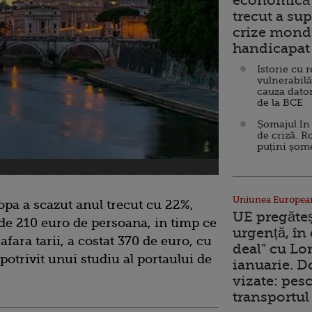
economică 
trecut a sup
crize mondi
handicapat 
Istorie cu 
vulnerabilă
cauza dator
de la BCE
Șomajul în 
de criză. R
puțini șom
Uniunea Europea
opa a scazut anul trecut cu 22%,
UE pregăte
de 210 euro de persoana, in timp ce
urgență, în
 afara tarii, a costat 370 de euro, cu
deal” cu Lo
potrivit unui studiu al portaului de
ianuarie. 
vizate: pesc
transportul 