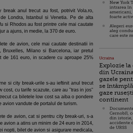
New York T
intrarea în
 break anul trecut au fost, potrivit Vola.ro,
americani,
foarte acti
de Londra, Istanbul si Venetia. Pe de alta
fu si Rhodos au fost printre cele mai cautate
Alegeri eu
aleg condu
sejur a ajuns, in medie, la 370 de euro.
care este m
ilete de avion, cele mai cautate destinatii in
Bruxelles, Milano si Barcelona, iar pretul
ost de 161 euro, in scadere cu aproape 25%
Ucraina
Explozie la
din Ucraina
gazele pent
ne si city break-urile s-au ieftinit anul trecut
se întâmplă 
 cost, cu tarife scazute, care au "tras in jos"
gaze ruseșt
l trecut ca biletele low cost sa aiba o pondere
continent
e avion vandute de portalul de turism.
Documente d
Cernobîl, c
lete de avion, cat si pentru city break-uri, s-a
din istorie,
accidente 
de avion a atins un minim de 24 euro in 2014,
de URSS
ei nopti, bilet de avion si asigurare medicala,