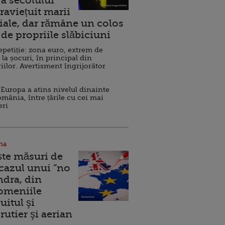
a secolului
raviețuit marii
ale, dar rămâne un colos
de propriile slăbiciuni
repetiție: zona euro, extrem de
 la șocuri, în principal din
iilor. Avertisment îngrijorător
Europa a atins nivelul dinainte
omânia, între țările cu cei mai
eri
na
ște măsuri de
 cazul unui ”no
ndra, din
Domeniile
uitul şi
rutier şi aerian