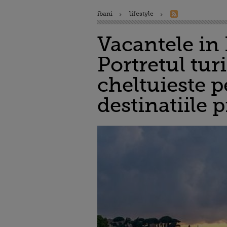
ibani
lifestyle
Vacantele in 
Portretul tur
cheltuieste 
destinatiile 