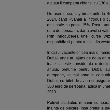
a putut fi cumparat chiar si cu 130 e
De asemenea, city break-urile la Br
2014, cand Ryanair a introdus o cu
destinatie cu peste 15%. Pretul unu
euro de persoana, dar a avut si valo
Prin introducerea unei curse Wiz
disponibila si pentru turistii din vestul
In cazul vacantelor, cea mai dinamic
Dubai, unde au ajuns de doua ori m
toate ca este considerata o destina
anului, preturile pentru Dubai au
europene, se mai arata in comunica
Dubai, cu bilet de avion si asigura
300 euro de persoana, adica in unel
2013.
Potrivit studiului, romanii cump
inainte de plecare, insa preturile pa