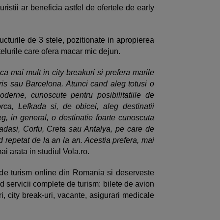
uristii ar beneficia astfel de ofertele de early
ucturile de 3 stele, pozitionate in apropierea
otelurile care ofera macar mic dejun.
ca mai mult in city breakuri si prefera marile
s sau Barcelona. Atunci cand aleg totusi o
derne, cunoscute pentru posibilitatiile de
rca, Lefkada si, de obicei, aleg destinatii
leg, in general, o destinatie foarte cunoscuta
dasi, Corfu, Creta sau Antalya, pe care de
d repetat de la an la an. Acestia prefera, mai
mai arata in studiul Vola.ro.
de turism online din Romania si deserveste
d servicii complete de turism: bilete de avion
ri, city break-uri, vacante, asigurari medicale