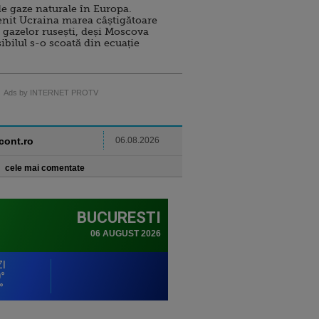
e gaze naturale în Europa.
nit Ucraina marea câștigătoare
 gazelor rusești, deși Moscova
sibilul s-o scoată din ecuație
Ads by INTERNET PROTV
ncont.ro
06.08.2026
cele mai comentate