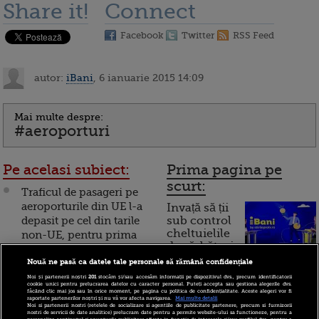
Share it!
Connect
Facebook
Twitter
RSS Feed
autor:
iBani
, 6 ianuarie 2015 14:09
Mai multe despre:
#aeroporturi
Pe acelasi subiect:
Prima pagina pe
scurt:
Traficul de pasageri pe
aeroporturile din UE l-a
Invață să ții
depasit pe cel din tarile
sub control
cheltuielile
non-UE, pentru prima
de sărbători.
fata in ultimii 8 ani
Cum
Nouă ne pasă ca datele tale personale să rămână confidențiale
Peste 6,3 mil. pasageri pe
Noi și partenerii noștri
201
stocăm și/sau accesăm informații pe dispozitivul dvs., precum identificatorii
funcționează cardul de
cookie unici pentru prelucrarea datelor cu caracter personal. Puteți accepta sau gestiona alegerile dvs.
aeroporturile din
făcând clic mai jos sau în orice moment, pe pagina cu politica de confidențialitate. Aceste alegeri vor fi
cumpărături
raportate partenerilor noștri și nu vă vor afecta navigarea.
Mai multe detalii
Bucuresti, in primele 9
Noi si partenerii nostri (retelele de socializare si agentiile de publicitate partenere, precum si furnizorii
nostri de servicii de date analitice) prelucram date pentru a permite website-ului sa functioneze, pentru a
luni, in crestere cu 7,7%