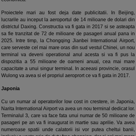
Proiectele mari au fost deja date publicitatii. In Beijing,
lucrarile au inceput la aeroportul de 14 milioane de dolari din
districtul Daxing. Constructia va fi gata in 2017 si se asteapta
sa fie tranzitat de 72 de milioane de pasageri anual pana in
2025. Intre timp, la Chongqing Jianbei International Airport,
care serveste cel mai mare oras din sud vestul Chinei, un nou
terminal va deveni operational anul acesta si va fi pus la
dispozitia a 55 milioane de oameni anual, cea mai mare
capacitate a unui singur terminal. In aceeasi provincie, orasul
Wulong va avea si el propriul aeroprort ce va fi gata in 2017.
Japonia
Cu un numar al operatorilor low cost in crestere, in Japonia,
Narita International Airport va avea un nou terminal dedicat lor.
Terminalul 3, care va face fata unui numar de 50 milioane de
pasageri pe an va fi inaugurat in martie sau aprilie. Va avea
numeroase spatii unde calatorii isi vor putea cheltui banii,