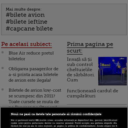
Mai multe despre:
#bilete avion
#bilete ieftine
#capcane bilete
Pe acelasi subiect:
Prima pagina pe
scurt:
Blue Air reduce pretul
biletelor
Invață să ții
sub control
Obligarea pasagerilor de
cheltuielile
a-si printa acasa biletele
de sărbători.
Cum
de avion este ilegala!
Biletele de avion low-cost
funcționează cardul de
se scumpesc din 2011?
cumpărături
Toate cursele se muta de
pe Baneasa pe Otopeni!
Incont , site-ul Știrile Pro
VIDEO!
Nouă ne pasă ca datele tale personale să rămână confidențiale
TV de informații
Noi și partenerii noștri
201
stocăm și/sau accesăm informații pe dispozitivul dvs., precum identificatorii
Cum poti sa iei bataie la
economice și educație
cookie unici pentru prelucrarea datelor cu caracter personal. Puteți accepta sau gestiona alegerile dvs.
făcând clic mai jos sau în orice moment, pe pagina cu politica de confidențialitate. Aceste alegeri vor fi