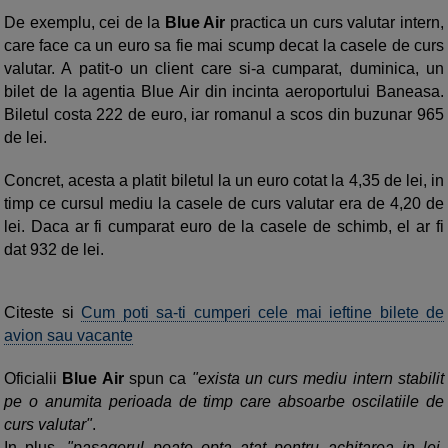
De exemplu, cei de la
Blue Air
practica un curs valutar intern,
care face ca un euro sa fie mai scump decat la casele de curs
valutar. A patit-o un client care si-a cumparat, duminica, un
bilet de la agentia Blue Air din incinta aeroportului Baneasa.
Biletul costa 222 de euro, iar romanul a scos din buzunar 965
de lei.
Concret, acesta a platit biletul la un euro cotat la 4,35 de lei, in
timp ce cursul mediu la casele de curs valutar era de 4,20 de
lei. Daca ar fi cumparat euro de la casele de schimb, el ar fi
dat 932 de lei.
Citeste si
Cum poti sa-ti cumperi cele mai ieftine bilete de
avion sau vacante
Oficialii
Blue Air
spun ca
"exista un curs mediu intern stabilit
pe o anumita perioada de timp care absoarbe oscilatiile de
curs valutar"
.
In plus,
"pasagerul poate opta atat pentru achitarea in lei,