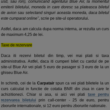
usd, sau ron), comunicand agentului Blue Air, la momentul
emiterii biletului, moneda in care doresc sa plateasca biletul
de avion sau selectand singuri aceasta moneda, daca biletul
este cumparat online"
, scrie pe site-ul operatorului.
Astfel, daca am calcula dupa norma interna, ar rezulta un curs
de maximum 4,25 de lei.
Taxe de rezervare
Daca iti rezervi biletul din timp, vei mai plati si taxa
administrativa. Astfel, daca iti cumperi bilet cu cardul de pe
site-ul Blue Air vei plati 5 euro de pasager si 3 euro de la un
ghiseu Blue Air.
In schimb, cei de la
Carpatair
spun ca vei plati biletele la un
curs calculat in functie de cotatia BNR din ziua in care le
achizitionezi. Chiar si asa, si aici vei plati
taxe pentru
rezervarea biletului
prin call-center - 25 de euro, pentru
zborurile internationale, si 12 euro pentru zborurile nationale.