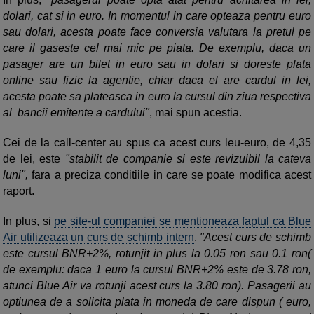
dolari, cat si in euro. In momentul in care opteaza pentru euro
sau dolari, acesta poate face conversia valutara la pretul pe
care il gaseste cel mai mic pe piata. De exemplu, daca un
pasager are un bilet in euro sau in dolari si doreste plata
online sau fizic la agentie, chiar daca el are cardul in lei,
acesta poate sa plateasca in euro la cursul din ziua respectiva
al bancii emitente a cardului"
, mai spun acestia.
Cei de la call-center au spus ca acest curs leu-euro, de 4,35
de lei, este
"stabilit de companie si este revizuibil la cateva
luni",
fara a preciza conditiile in care se poate modifica acest
raport.
In plus, si
pe site-ul companiei se mentioneaza faptul ca Blue
Air utilizeaza un curs de schimb intern
.
"Acest curs de schimb
este cursul BNR+2%, rotunjit in plus la 0.05 ron sau 0.1 ron(
de exemplu: daca 1 euro la cursul BNR+2% este de 3.78 ron,
atunci Blue Air va rotunji acest curs la 3.80 ron). Pasagerii au
optiunea de a solicita plata in moneda de care dispun ( euro,