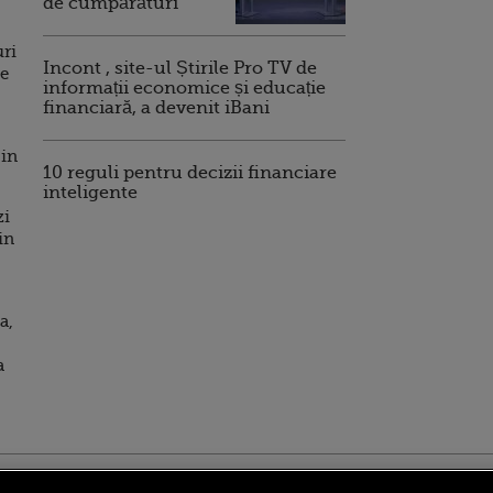
de cumpărături
uri
Incont , site-ul Știrile Pro TV de
pe
informații economice și educație
financiară, a devenit iBani
 in
10 reguli pentru decizii financiare
inteligente
zi
in
a,
a
ro
foodstory.ro
Procinema.ro