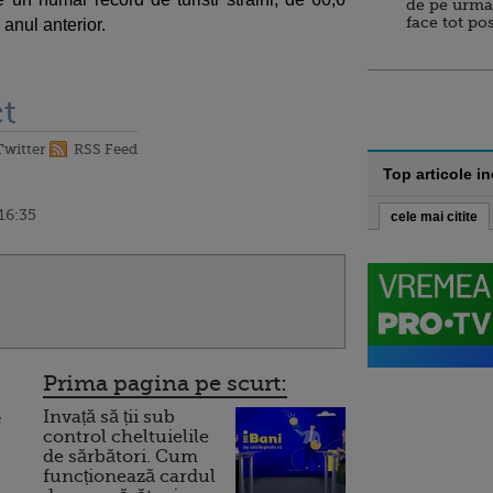
de pe urma
face tot po
 anul anterior.
t
Twitter
RSS Feed
Top articole i
16:35
cele mai citite
Prima pagina pe scurt:
Invață să ții sub
e
control cheltuielile
de sărbători. Cum
funcționează cardul