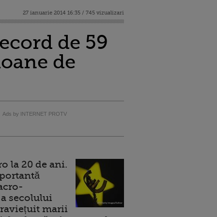
27 ianuarie 2014 16:35 / 745 vizualizari
record de 59
ioane de
Ads by INTERNET PROTV
 la 20 de ani.
portantă
acro-
a secolului
raviețuit marii