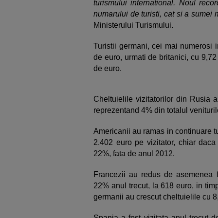
turismului international. Noul recor
numarului de turisti, cat si a sumei 
Ministerului Turismului.
Turistii germani, cei mai numerosi i
de euro, urmati de britanici, cu 9,72
de euro.
Cheltuielile vizitatorilor din Rusia
reprezentand 4% din totalul venituril
Americanii au ramas in continuare tur
2.402 euro pe vizitator, chiar daca
22%, fata de anul 2012.
Francezii au redus de asemenea fo
22% anul trecut, la 618 euro, in timp
germanii au crescut cheltuielile cu 8
Spania a fost vizitata anul trecut d