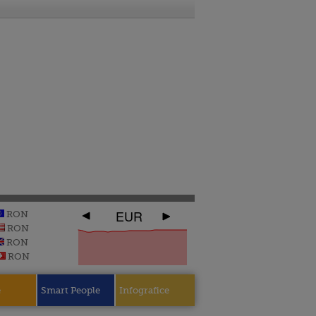
EUR
RON
RON
RON
RON
e
Smart People
Infografice