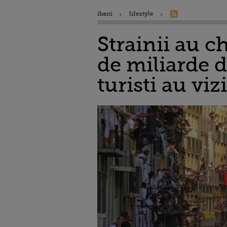
ibani
lifestyle
Strainii au c
de miliarde d
turisti au viz