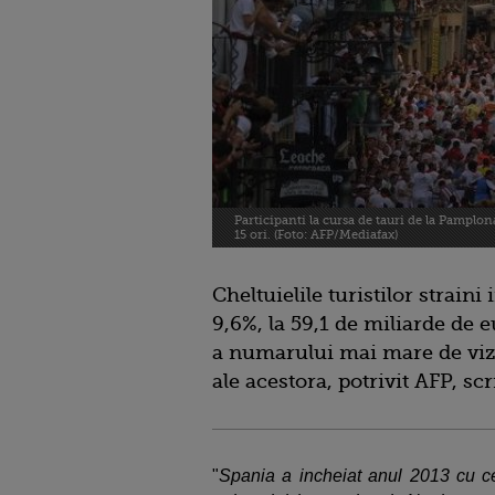
Participanti la cursa de tauri de la Pamplon
15 ori. (Foto: AFP/Mediafax)
Cheltuielile turistilor strain
9,6%, la 59,1 de miliarde de 
a numarului mai mare de vizit
ale acestora, potrivit AFP, sc
"
Spania a incheiat anul 2013 cu cele