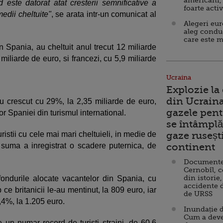
americani,
d este datorat atat cresterii semnificative a
foarte acti
medii cheltuite"
, se arata intr-un comunicat al
Alegeri eu
aleg condu
care este m
n Spania, au cheltuit anul trecut 12 miliarde
 miliarde de euro, si francezi, cu 5,9 miliarde
Ucraina
Explozie la
din Ucraina
 au crescut cu 29%, la 2,35 miliarde de euro,
gazele pent
or Spaniei din turismul international.
se întâmplă 
istii cu cele mai mari cheltuieli, in medie de
gaze ruseșt
 suma a inregistrat o scadere puternica, de
continent
Documente d
Cernobîl, c
din istorie,
ndurile alocate vacantelor din Spania, cu
accidente 
 ce britanicii le-au mentinut, la 809 euro, iar
de URSS
,4%, la 1.205 euro.
Inundație d
Cum a deve
e un numar record de turisti straini, de 60,6