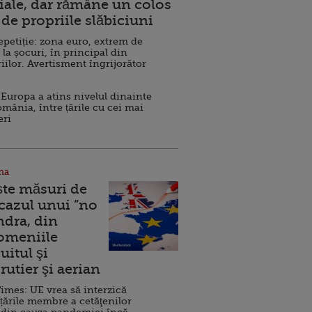
ale, dar rămâne un colos
de propriile slăbiciuni
repetiție: zona euro, extrem de
 la șocuri, în principal din
iilor. Avertisment îngrijorător
Europa a atins nivelul dinainte
omânia, între țările cu cei mai
eri
na
ște măsuri de
 cazul unui ”no
ndra, din
Domeniile
uitul şi
rutier şi aerian
imes: UE vrea să interzică
 țările membre a cetăţenilor