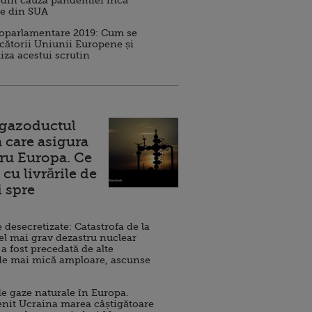
 din cauza pandemiei încă
ve din SUA
roparlamentare 2019: Cum se
cătorii Uniunii Europene și
iza acestui scrutin
 gazoductul
 care asigura
ru Europa. Ce
cu livrările de
i spre
esecretizate: Catastrofa de la
el mai grav dezastru nuclear
 a fost precedată de alte
de mai mică amploare, ascunse
e gaze naturale în Europa.
nit Ucraina marea câștigătoare