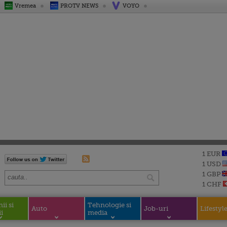
Vremea
PROTV NEWS
VOYO
1 EUR
1 USD
1 GBP
1 CHF
i si
Tehnologie si
Auto
Job-uri
Lifestyl
i
media