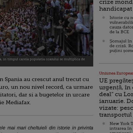
crize mondi
handicapat 
Istorie cu 
vulnerabilă
cauza dator
de la BCE
Șomajul în 
de criză. R
puțini șom
a, in timpul careia populatia orasului se multiplica de
Uniunea Europea
i in Spania au crescut anul trecut cu
UE pregăte
euro, un nou nivel record, ca urmare
urgență, în
deal” cu Lo
atori, dar si a bugetelor in urcare
ianuarie. 
rie Mediafax.
vizate: pesc
transportul 
New York T
 mai mari cheltuieli din istorie in privinta
intrarea în