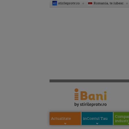
stirileprotv.ro
Romania, te iubesc
Compani
Actualitate
inContul Tau
industri