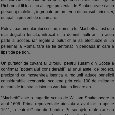
Richard al III-lea - un alt rege prezentat de Shakespeare ca un
personaj malefic -, ingropate pe un teren din orasul Leicester,
ocupat in prezent de o parcare.
Potrivit parlamentarului scotian, domnia lui Macbeth a fost una
mai degraba fericita, intrucat el a domnit multi ani in acea
parte a Scotiei, iar regele a putut chiar sa efectueze si un
pelerinaj la Roma, fara sa fie detronat in perioada in care a
lipsit de pe tron.
Un purtator de cuvant al Biroului pentru Turism din Scotia a
confirmat "potentialul considerabil" al unui astfel de proiect,
precizand ca mostenirea istorica a regiunii aduce beneficii
considerabile economiei scotiene prin cele 100 de milioane
de carti de inspiratie istorica vandute in fiecare an.
"Macbeth" este o tragedie scrisa de William Shakespeare in
anul 1606. Prima reprezentatie atestata a avut loc in aprilie
1611, la teatrul Globe din Londra. Personajele reale care au