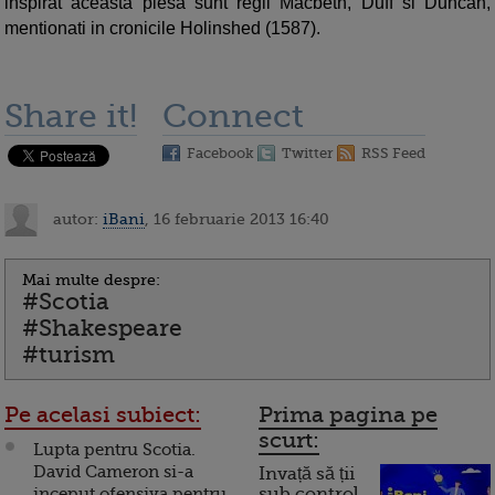
inspirat aceasta piesa sunt regii Macbeth, Duff si Duncan,
mentionati in cronicile Holinshed (1587).
Share it!
Connect
Facebook
Twitter
RSS Feed
autor:
iBani
, 16 februarie 2013 16:40
Mai multe despre:
#Scotia
#Shakespeare
#turism
Pe acelasi subiect:
Prima pagina pe
scurt:
Lupta pentru Scotia.
David Cameron si-a
Invață să ții
inceput ofensiva pentru
sub control