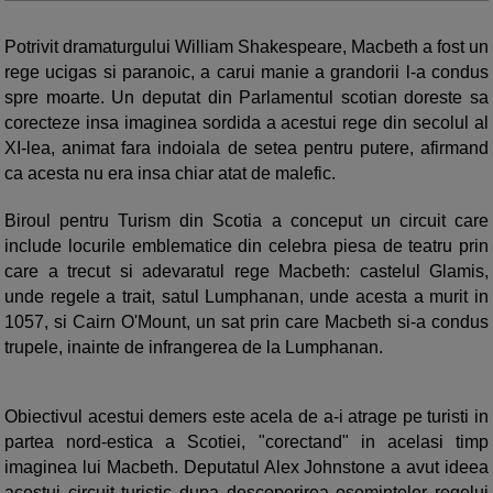
Potrivit dramaturgului William Shakespeare, Macbeth a fost un
rege ucigas si paranoic, a carui manie a grandorii l-a condus
spre moarte. Un deputat din Parlamentul scotian doreste sa
corecteze insa imaginea sordida a acestui rege din secolul al
XI-lea, animat fara indoiala de setea pentru putere, afirmand
ca acesta nu era insa chiar atat de malefic.
Biroul pentru Turism din Scotia a conceput un circuit care
include locurile emblematice din celebra piesa de teatru prin
care a trecut si adevaratul rege Macbeth: castelul Glamis,
unde regele a trait, satul Lumphanan, unde acesta a murit in
1057, si Cairn O'Mount, un sat prin care Macbeth si-a condus
trupele, inainte de infrangerea de la Lumphanan.
Obiectivul acestui demers este acela de a-i atrage pe turisti in
partea nord-estica a Scotiei, "corectand" in acelasi timp
imaginea lui Macbeth. Deputatul Alex Johnstone a avut ideea
acestui circuit turistic dupa descoperirea osemintelor regelui