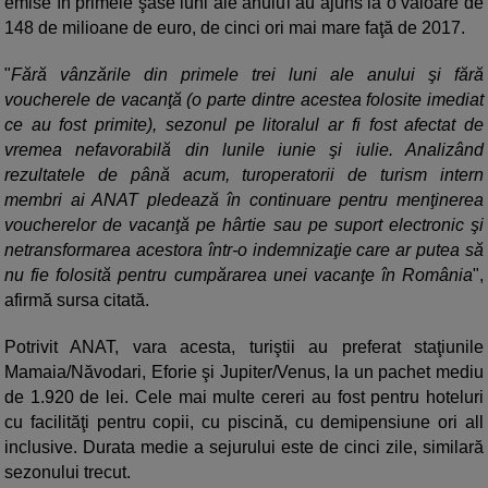
emise în primele şase luni ale anului au ajuns la o valoare de
148 de milioane de euro, de cinci ori mai mare faţă de 2017.
"
Fără vânzările din primele trei luni ale anului şi fără
voucherele de vacanţă (o parte dintre acestea folosite imediat
ce au fost primite), sezonul pe litoralul ar fi fost afectat de
vremea nefavorabilă din lunile iunie şi iulie. Analizând
rezultatele de până acum, turoperatorii de turism intern
membri ai ANAT pledează în continuare pentru menţinerea
voucherelor de vacanţă pe hârtie sau pe suport electronic şi
netransformarea acestora într-o indemnizaţie care ar putea să
nu fie folosită pentru cumpărarea unei vacanţe în România
",
afirmă sursa citată.
Potrivit ANAT, vara acesta, turiştii au preferat staţiunile
Mamaia/Năvodari, Eforie şi Jupiter/Venus, la un pachet mediu
de 1.920 de lei. Cele mai multe cereri au fost pentru hoteluri
cu facilităţi pentru copii, cu piscină, cu demipensiune ori all
inclusive. Durata medie a sejurului este de cinci zile, similară
sezonului trecut.