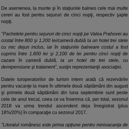
De asemenea, la munte şi în staţiunile balneo cele mai multe
cereri au fost pentru sejururi de cinci nopţi, respectiv şapte
nopţi.
"Pachetele pentru sejururi de cinci nopţi pe Valea Prahovei au
costat între 800 şi 1.200 lei/cameră dublă la un hotel trei stele
cu mic dejun inclus, iar în staţiunile balneare costul a fost
cuprins între 1.600 lei şi 2.100 de lei pentru cinci nopţi de
cazare în cameră dublă, la un hotel de trei stele, cu
demipensiune şi tratament"
, susţin reprezentanţii asociaţiei.
Datele turoperatorilor de turism intern arată că rezervările
pentru vacanţe la mare în ultimele două săptămâni din august
şi primele două săptămâni din luna septembrie sunt peste
cele de anul trecut, ceea ce va însemna că, per total, sezonul
2018 va urma trendul ascendent deja înregistrat (plus
18%/20%) în comparaţie cu sezonul 2017.
"Litoralul românesc este prima opţiune pentru minivacanţa de