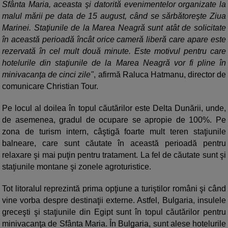
Sfânta Maria, aceasta şi datorită evenimentelor organizate la
malul mării pe data de 15 august, când se sărbătoreşte Ziua
Marinei. Staţiunile de la Marea Neagră sunt atât de solicitate
în această perioadă încât orice cameră liberă care apare este
rezervată în cel mult două minute. Este motivul pentru care
hotelurile din staţiunile de la Marea Neagră vor fi pline în
minivacanţa de cinci zile"
, afirmă Raluca Hatmanu, director de
comunicare Christian Tour.
Pe locul al doilea în topul căutărilor este Delta Dunării, unde,
de asemenea, gradul de ocupare se apropie de 100%. Pe
zona de turism intern, câştigă foarte mult teren staţiunile
balneare, care sunt căutate în această perioadă pentru
relaxare şi mai puţin pentru tratament. La fel de căutate sunt şi
staţiunile montane şi zonele agroturistice.
Tot litoralul reprezintă prima opţiune a turiştilor români şi când
vine vorba despre destinaţii externe. Astfel, Bulgaria, insulele
greceşti şi staţiunile din Egipt sunt în topul căutărilor pentru
minivacanţa de Sfânta Maria. În Bulgaria, sunt alese hotelurile