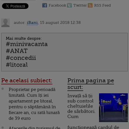
Facebook
Twitter
RSS Feed
autor:
iBani
, 15 august 2018 12:38
Mai multe despre:
#minivacanta
#ANAT
#concedii
#litoral
Pe acelasi subiect:
Prima pagina pe
scurt:
Proprietar pe perioadă
limitată. Cum îți iei
Invață să ții
apartament pe litoral,
sub control
cheltuielile
pentru o săptămână în
de sărbători.
fiecare an, cu rată lunară
Cum
de 39 euro
funcționează cardul de
Afacerile din turismul de