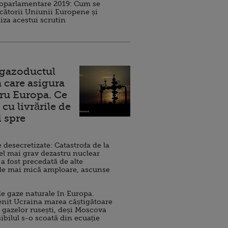
roparlamentare 2019: Cum se
cătorii Uniunii Europene și
iza acestui scrutin
 gazoductul
 care asigura
ru Europa. Ce
cu livrările de
i spre
esecretizate: Catastrofa de la
el mai grav dezastru nuclear
 a fost precedată de alte
de mai mică amploare, ascunse
e gaze naturale în Europa.
nit Ucraina marea câștigătoare
 gazelor rusești, deși Moscova
sibilul s-o scoată din ecuație