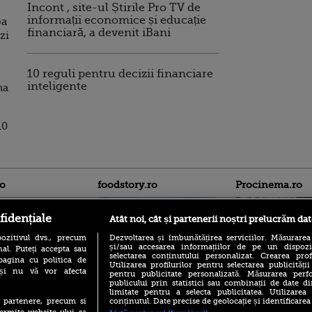
Incont , site-ul Știrile Pro TV de
informații economice și educație
pa
financiară, a devenit iBani
ezi
10 reguli pentru decizii financiare
inteligente
na
10
ro
foodstory.ro
Procinema.ro
fidențiale
Atât noi, cât și partenerii noștri prelucrăm dat
ozitivul dvs., precum
Dezvoltarea și îmbunătățirea serviciilor. Măsurarea
și/sau accesarea informațiilor de pe un dispoziti
al. Puteți accepta sau
selectarea conținutului personalizat. Crearea prof
pagina cu politica de
Utilizarea profilurilor pentru selectarea publicității
i și nu vă vor afecta
pentru publicitate personalizată. Măsurarea perfo
publicului prin statistici sau combinații de date di
(P) Descoperă Lumea
Nikolaj Coster-Wa
limitate pentru a selecta publicitatea. Utilizarea
Evenimentelor din România
Urzeala Tronurilor
conținutul. Date precise de geolocație și identificarea
te partenere, precum si
cu Transilvania Events!
Annabelle Wallis,