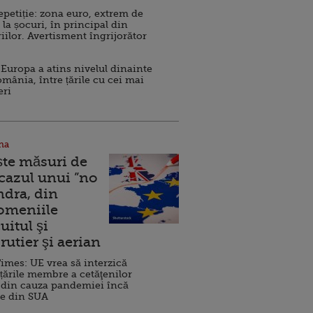
repetiție: zona euro, extrem de
 la șocuri, în principal din
iilor. Avertisment îngrijorător
Europa a atins nivelul dinainte
omânia, între țările cu cei mai
eri
na
ște măsuri de
 cazul unui ”no
ndra, din
Domeniile
uitul şi
rutier şi aerian
imes: UE vrea să interzică
 țările membre a cetăţenilor
 din cauza pandemiei încă
ve din SUA