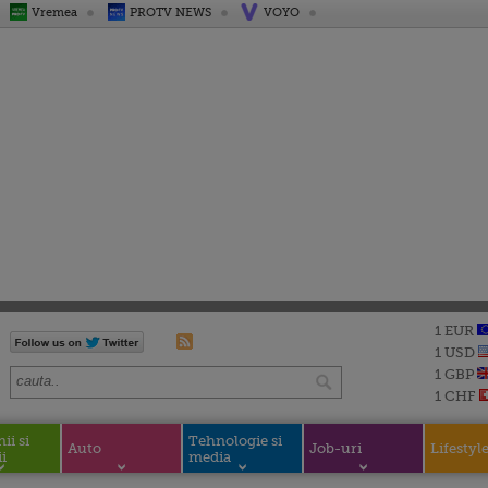
Vremea
PROTV NEWS
VOYO
1 EUR
1 USD
1 GBP
1 CHF
i si
Tehnologie si
Auto
Job-uri
Lifestyl
i
media