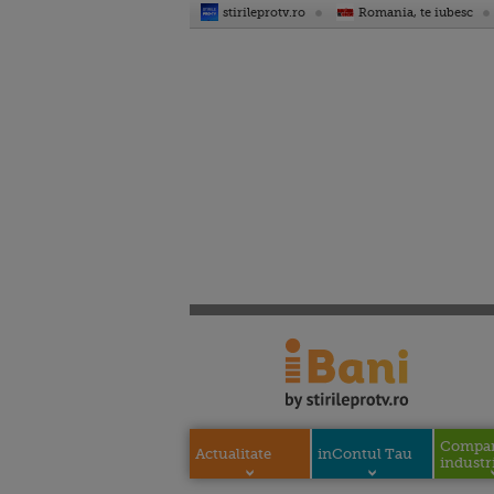
stirileprotv.ro
Romania, te iubesc
Compani
Actualitate
inContul Tau
industri