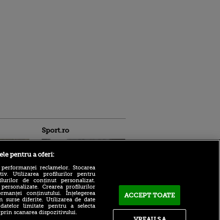
Sport.ro
ele pentru a oferi:
 performanței reclamelor. Stocarea
v. Utilizarea profilurilor pentru
ilurilor de conținut personalizat.
 personalizate. Crearea profilurilor
rmanței conținutului. Înțelegerea
ACCEPT TOATE
n surse diferite. Utilizarea de date
Farul Constanța - FK
ldau din
 datelor limitate pentru a selecta
Csikszereda se joacă acum!
 și
 prin scanarea dispozitivului.
Fluier de start la Ovidiu
 logodnica
VREAU SA