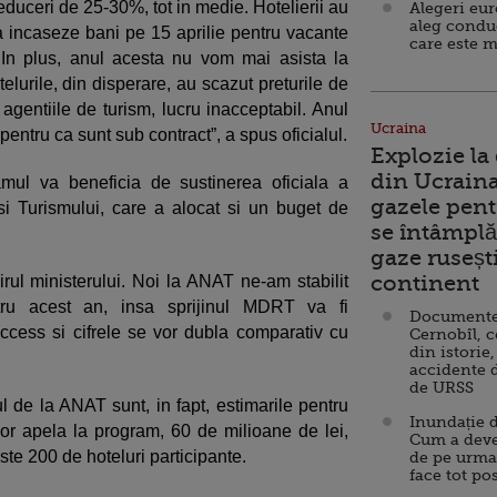
reduceri de 25-30%, tot in medie. Hotelierii au
Alegeri eu
aleg condu
 sa incaseze bani pe 15 aprilie pentru vacante
care este m
 In plus, anul acesta nu vom mai asista la
telurile, din disperare, au scazut preturile de
 agentiile de turism, lucru inacceptabil. Anul
Ucraina
entru ca sunt sub contract”, a spus oficialul.
Explozie la
din Ucraina
amul va beneficia de sustinerea oficiala a
gazele pent
si Turismului, care a alocat si un buget de
se întâmplă 
gaze ruseșt
continent
ul ministerului. Noi la ANAT ne-am stabilit
ru acest an, insa sprijinul MDRT va fi
Documente d
ccess si cifrele se vor dubla comparativ cu
Cernobîl, c
din istorie,
accidente 
de URSS
lul de la ANAT sunt, in fapt, estimarile pentru
Inundație d
vor apela la program, 60 de milioane de lei,
Cum a deve
este 200 de hoteluri participante.
de pe urma
face tot po