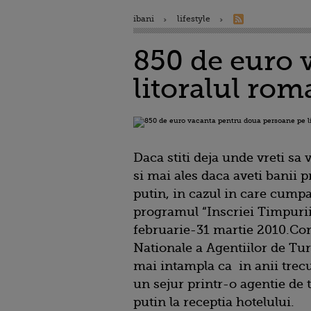
ibani
lifestyle
850 de euro 
litoralul ro
Daca stiti deja unde vreti sa 
si mai ales daca aveti banii pr
putin, in cazul in care cumpa
programul “Inscriei Timpurii”
februarie-31 martie 2010.Cor
Nationale a Agentiilor de Tu
mai intampla ca in anii trec
un sejur printr-o agentie de t
putin la receptia hotelului.