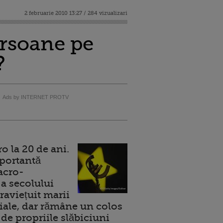
2 februarie 2010 13:27 / 284 vizualizari
ersoane pe
?
Ads by INTERNET PROTV
 la 20 de ani.
portantă
acro-
a secolului
raviețuit marii
ale, dar rămâne un colos
de propriile slăbiciuni