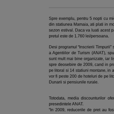
Spre exemplu, pentru 5 nopti cu mic
din statiunea Mamaia, ati plati in m
sezon estival. Daca va luati acest pa
pretul este de 1.760 lei/persoana.
Desi programul “Inscrierii Timpurii” 
a Agentiilor de Turism (ANAT), spun
sunt mult mai bine organizate, iar li
spre deosebire de 2009, cand in pro
pe litoral si 14 statiuni montane, in 
vor fi peste 200 de hoteluri de pe l
Dunarii si pensiunile rurale.
Totodata, media discounturilor ofe
presedintele ANAT.
“In 2009, reducerile de pret au f