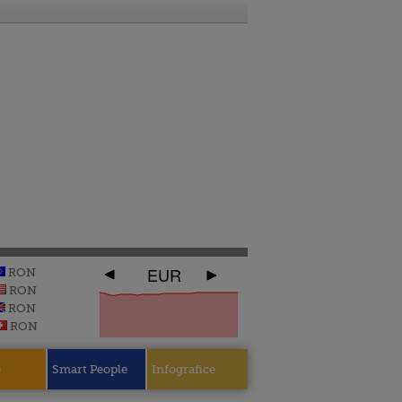
EUR
RON
RON
RON
RON
e
Smart People
Infografice