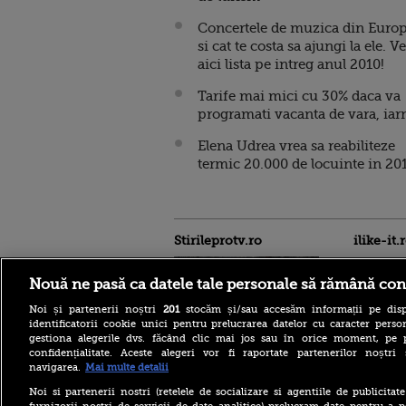
Concertele de muzica din Euro
si cat te costa sa ajungi la ele. V
aici lista pe intreg anul 2010!
Tarife mai mici cu 30% daca va
programati vacanta de vara, iar
Elena Udrea vrea sa reabiliteze
termic 20.000 de locuinte in 20
Stirileprotv.ro
ilike-it.
Nouă ne pasă ca datele tale personale să rămână con
Noi și partenerii noștri
201
stocăm și/sau accesăm informații pe disp
identificatorii cookie unici pentru prelucrarea datelor cu caracter person
gestiona alegerile dvs. făcând clic mai jos sau în orice moment, pe 
confidențialitate. Aceste alegeri vor fi raportate partenerilor noștr
Intervenție dificilă în
navigarea.
Mai multe detalii
Bucegi. Doi alpiniști au
rămas blocați în peretele
Noi si partenerii nostri (retelele de socializare si agentiile de publicita
Văii Albe. Nu se poate