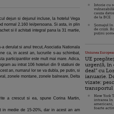
Istorie cu 
vulnerabilă
cauza dator
de la BCE
ul dejun si dejunul incluse, la hotelul Vega
od normal 2.160 lei/persoana. Si asta, in plin
Șomajul în 
de criză. R
chet si il achitati integral pana la 31 martie,
puțini șom
s-a derulat si anul trecut, Asociatia Nationala
e ca, in acest an, lucrurile s-au schimbat,
Uniunea Europea
UE pregăte
sta participantilor este mult mai mare. Adica,
urgență, în
gram au intrat 106 hoteluri din 9 statiuni de
deal” cu Lo
acest an, numarul lor se va dubla, pe putin, si
ianuarie. 
itoral, zonele montane, zonele balneare, Delta
vizate: pesc
transportul 
New York T
rite a crescut si ea, spune Corina Martin,
intrarea în
americani,
foarte acti
ost in medie de 15-20%, dar in acest an am