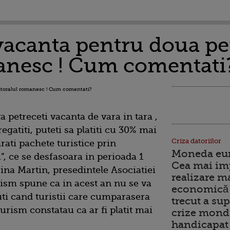
vacanta pentru doua p
manesc ! Cum comentati
va petreceti vacanta de vara in tara ,
egatiti, puteti sa platiti cu 30% mai
Criza datoriilor
rati pachete turistice prin
Moneda euro
, ce se desfasoara in perioada 1
Cea mai im
ina Martin, presedintele Asociatiei
realizare m
rism spune ca in acest an nu se va
economică 
uti cand turistii care cumparasera
trecut a sup
urism constatau ca ar fi platit mai
crize mondi
handicapat 