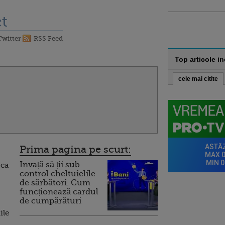
t
Twitter
RSS Feed
Top articole i
cele mai citite
Prima pagina pe scurt:
Invață să ții sub
 ca
control cheltuielile
de sărbători. Cum
funcționează cardul
de cumpărături
ile