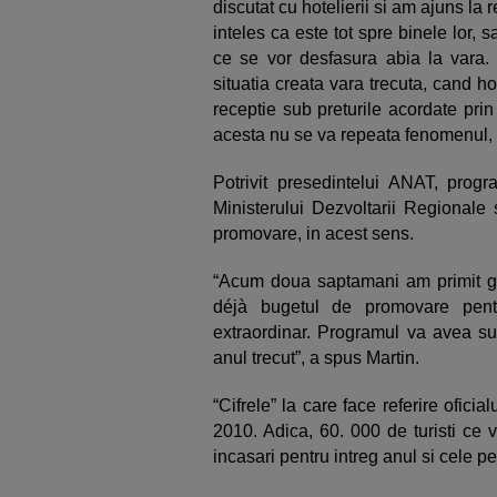
discutat cu hotelierii si am ajuns la 
inteles ca este tot spre binele lor,
ce se vor desfasura abia la vara.
situatia creata vara trecuta, cand ho
receptie sub preturile acordate prin
acesta nu se va repeata fenomenul, p
Potrivit presedintelui ANAT, progr
Ministerului Dezvoltarii Regionale 
promovare, in acest sens.
“Acum doua saptamani am primit gir
déjà bugetul de promovare pent
extraordinar. Programul va avea su
anul trecut”, a spus Martin.
“Cifrele” la care face referire oficia
2010. Adica, 60. 000 de turisti ce 
incasari pentru intreg anul si cele p