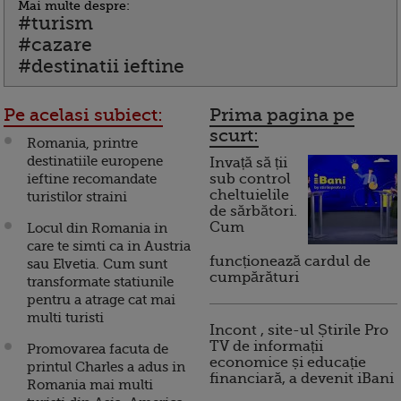
Mai multe despre:
#turism
#cazare
#destinatii ieftine
Pe acelasi subiect:
Prima pagina pe
scurt:
Romania, printre
destinatiile europene
Invață să ții
ieftine recomandate
sub control
cheltuielile
turistilor straini
de sărbători.
Cum
Locul din Romania in
care te simti ca in Austria
funcționează cardul de
sau Elvetia. Cum sunt
cumpărături
transformate statiunile
pentru a atrage cat mai
multi turisti
Incont , site-ul Știrile Pro
TV de informații
Promovarea facuta de
economice și educație
printul Charles a adus in
financiară, a devenit iBani
Romania mai multi