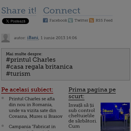
Share it!
Connect
Facebook
Twitter
RSS Feed
autor:
iBani
, 1 iunie 2013 14:06
Mai multe despre:
#printul Charles
#casa regala britanica
#turism
Pe acelasi subiect:
Prima pagina pe
scurt:
Printul Charles se afla
din nou in Romania,
Invață să ții
unde va vizita sate din
sub control
cheltuielile
Covasna, Mures si Brasov
de sărbători.
Cum
Campania "Fabricat in