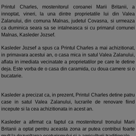
Printul Charles, mostenitorul coroanei Marii Britanii, a
innoptat, vineri, la una dintre proprietatile lui din Valea
Zalanului, din comuna Malnas, judetul Covasna, si urmeaza
ca duminica seara sa se intalneasca si cu primarul comunei
Malnas, Kasleder Jozsef.
Kasleder Jozsef a spus ca Printul Charles a mai achizitionat,
in primavara acestui an, o casa mica in satul Valea Zalanului,
aflata in imediata vecinatate a proprietatilor pe care le detine
deja. Este vorba de o casa din caramida, cu doua camere si o
bucatarie.
Kasleder a precizat ca, in prezent, Printul Charles detine patru
case in satul Valea Zalanului, lucrarile de renovare fiind
incepute si la cea achizitionata in acest an.
Kasleder a afirmat ca faptul ca mostenitorul tronului Marii
Britanii a optat pentru aceasta zona ar putea contribui foarte
mult la dezvoltarea ecoturismului si a agriculturii traditionale.