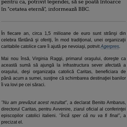
pentru ca, potrivit legendei, să se poată întoarce
în "cetatea eternă", informează BBC.
În fiecare an, circa 1,5 milioane de euro sunt strânşi din
celebra fântână şi oferiţi, în mod tradiţional, unei organizaţii
caritabile catolice care îi ajută pe nevoiaşi, potrvit
Agerpres
.
Mai nou însă, Virginia Raggi, primarul oraşului, doreşte ca
această sumă să ajungă la infrastructura sever afectată a
oraşului, deşi organizaţia catolică Caritas, beneficiara de
până acum a sumei, susţine că schimbarea destinaţiei banilor
îi va lovi pe cei săraci.
"Nu am prevăzut acest rezultat"
, a declarat Benito Ambarus,
directorul Caritas, pentru Avvenire, ziarul oficial al conferinţei
episcopilor catolici italieni. "
Încă sper că nu va fi final"
, a
precizat el.