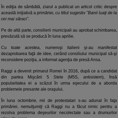
În ediţia de sâmbătă, ziarul a publicat un articol critic despre
această iniţiativă a primăriei, cu titlul sugestiv
"Banii luaţi de la
cei mai săraci".
Pe de altă parte, consilierii municipali au aprobat schimbarea,
prevăzută să se producă în luna aprilie.
Cu toate acestea, numeroşi italieni şi-au manifestat
dezaprobarea faţă de idee, cerând consiliului municipal să-şi
reconsidere poziţia, a informat agenţia de presă Ansa.
Raggi a devenit primarul Romei în 2016, după ce a candidat
din partea Mişcării 5 Stele (M5S, antisistem), însă
popularitatea ei a scăzut în urma eşecului de a aborda
problemele presante ale oraşului.
În luna octombrie, mii de protestatari s-au adunat în faţa
primăriei, nemulţumiţi că Raggi nu a făcut nimic pentru a
rezolva problema deşeurilor necolectate sau a drumurilor