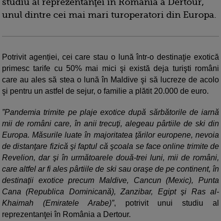
studiu al reprezentanţei în România a Dertour,
unul dintre cei mai mari turoperatori din Europa.
Potrivit agenției, cei care stau o lună într-o destinaţie exotică
primesc tarife cu 50% mai mici şi există deja turişti români
care au ales să stea o lună în Maldive şi să lucreze de acolo
şi pentru un astfel de sejur, o familie a plătit 20.000 de euro.
”Pandemia trimite pe plaje exotice după sărbătorile de iarnă
mii de români care, în anii trecuţi, alegeau pârtiile de ski din
Europa. Măsurile luate în majoritatea ţărilor europene, nevoia
de distanţare fizică şi faptul că şcoala se face online trimite de
Revelion, dar şi în următoarele două-trei luni, mii de români,
care altfel ar fi ales pârtiile de ski sau oraşe de pe continent, în
destinaţii exotice precum Maldive, Cancun (Mexic), Punta
Cana (Republica Dominicană), Zanzibar, Egipt şi Ras al-
Khaimah (Emiratele Arabe)”
, potrivit unui studiu al
reprezentanţei în România a Dertour.