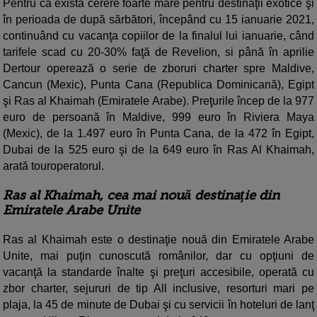
Pentru că există cerere foarte mare pentru destinaţii exotice şi
în perioada de după sărbători, începând cu 15 ianuarie 2021,
continuând cu vacanţa copiilor de la finalul lui ianuarie, când
tarifele scad cu 20-30% faţă de Revelion, si până în aprilie
Dertour operează o serie de zboruri charter spre Maldive,
Cancun (Mexic), Punta Cana (Republica Dominicană), Egipt
şi Ras al Khaimah (Emiratele Arabe). Preţurile încep de la 977
euro de persoană în Maldive, 999 euro în Riviera Maya
(Mexic), de la 1.497 euro în Punta Cana, de la 472 în Egipt,
Dubai de la 525 euro şi de la 649 euro în Ras Al Khaimah,
arată touroperatorul.
Ras al Khaimah, cea mai nouă destinaţie din
Emiratele Arabe Unite
Ras al Khaimah este o destinaţie nouă din Emiratele Arabe
Unite, mai puţin cunoscută românilor, dar cu opţiuni de
vacanţă la standarde înalte şi preţuri accesibile, operată cu
zbor charter, sejururi de tip All inclusive, resorturi mari pe
plaja, la 45 de minute de Dubai şi cu servicii în hoteluri de lanţ