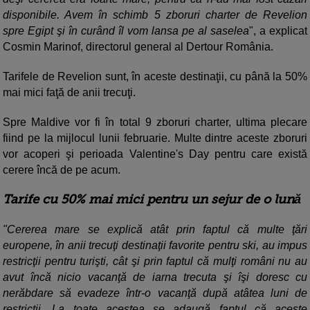
disponibile. Avem în schimb 5 zboruri charter de Revelion
spre Egipt şi în curând îl vom lansa pe al saselea
", a explicat
Cosmin Marinof, directorul general al Dertour România.
Tarifele de Revelion sunt, în aceste destinaţii, cu până la 50%
mai mici faţă de anii trecuţi.
Spre Maldive vor fi în total 9 zboruri charter, ultima plecare
fiind pe la mijlocul lunii februarie. Multe dintre aceste zboruri
vor acoperi şi perioada Valentine's Day pentru care există
cerere încă de pe acum.
Tarife cu 50% mai mici pentru un sejur de o lună
"Cererea mare se explică atât prin faptul că multe ţări
europene, în anii trecuţi destinaţii favorite pentru ski, au impus
restricţii pentru turişti, cât şi prin faptul că mulţi români nu au
avut încă nicio vacanţă de iarna trecuta şi îşi doresc cu
nerăbdare să evadeze într-o vacanţă după atâtea luni de
restrictii. La toate acestea se adaugă faptul că aceste