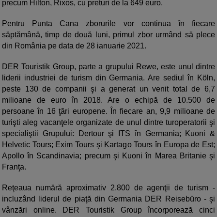
precum Hilton, Rixos, cu preturi de la 649 euro.
Pentru Punta Cana zborurile vor continua în fiecare
săptămână, timp de două luni, primul zbor urmând să plece
din România pe data de 28 ianuarie 2021.
DER Touristik Group, parte a grupului Rewe, este unul dintre
liderii industriei de turism din Germania. Are sediul în Köln,
peste 130 de companii şi a generat un venit total de 6,7
milioane de euro în 2018. Are o echipă de 10.500 de
persoane în 16 ţări europene. În fiecare an, 9,9 milioane de
turişti aleg vacanţele organizate de unul dintre turoperatorii şi
specialiştii Grupului: Dertour şi ITS în Germania; Kuoni &
Helvetic Tours; Exim Tours şi Kartago Tours în Europa de Est;
Apollo în Scandinavia; precum şi Kuoni în Marea Britanie şi
Franţa.
Reţeaua numără aproximativ 2.800 de agenţii de turism -
incluzând liderul de piaţă din Germania DER Reisebüro - şi
vânzări online. DER Touristik Group încorporează cinci