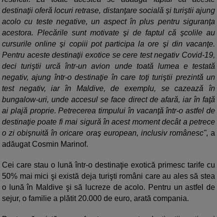
destinaţii oferă locuri retrase, distanţare socială şi turiştii ajung
acolo cu teste negative, un aspect în plus pentru siguranţa
acestora. Plecările sunt motivate şi de faptul că şcolile au
cursurile online şi copiii pot participa la ore şi din vacanţe.
Pentru aceste destinaţii exotice se cere test negativ Covid-19,
deci turiştii urcă într-un avion unde toată lumea e testată
negativ, ajung într-o destinaţie în care toţi turiştii prezintă un
test negativ, iar în Maldive, de exemplu, se cazează în
bungalow-uri, unde accesul se face direct de afară, iar în faţă
ai plajă proprie. Petrecerea timpului în vacanţă într-o astfel de
destinaţie poate fi mai sigură în acest moment decât a petrece
o zi obişnuită în oricare oraş european, inclusiv românesc",
a
adăugat Cosmin Marinof.
Cei care stau o lună într-o destinaţie exotică primesc tarife cu
50% mai mici şi există deja turişti români care au ales să stea
o lună în Maldive şi să lucreze de acolo. Pentru un astfel de
sejur, o familie a plătit 20.000 de euro, arată compania.