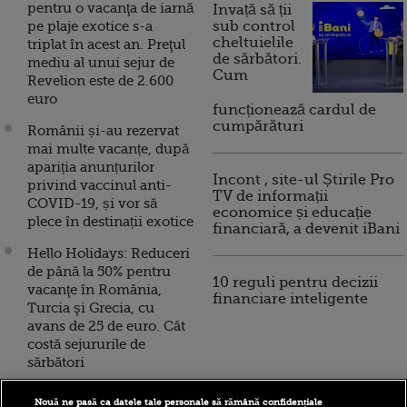
pentru o vacanţa de iarnă
Invață să ții
pe plaje exotice s-a
sub control
cheltuielile
triplat în acest an. Preţul
de sărbători.
mediu al unui sejur de
Cum
Revelion este de 2.600
euro
funcționează cardul de
cumpărături
Românii și-au rezervat
mai multe vacanțe, după
apariția anunțurilor
Incont , site-ul Știrile Pro
privind vaccinul anti-
TV de informații
COVID-19, și vor să
economice și educație
plece în destinații exotice
financiară, a devenit iBani
Hello Holidays: Reduceri
de până la 50% pentru
10 reguli pentru decizii
vacanţe în România,
financiare inteligente
Turcia şi Grecia, cu
avans de 25 de euro. Cât
costă sejururile de
sărbători
Vacanțele pe litoral
Nouă ne pasă ca datele tale personale să rămână confidențiale