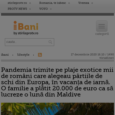
stirileprotv.ro
Romania, te iubesc
Vremea
PROTV NEWS
VOYO
ibani
lifestyle
17 decembrie 2020 16:10 / 1490
vizualizari
Pandemia trimite pe plaje exotice mii
de români care alegeau pârtiile de
schi din Europa, în vacanța de iarnă.
O familie a plătit 20.000 de euro ca să
lucreze o lună din Maldive