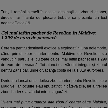
Turiştii români pleacă în aceste destinaţii cu zboruri charter,
directe, iar înainte de plecare trebuie să prezinte un test
negativ Covid-19.
Cel mai ieftin pachet de Revelion în Maldive:
1.299 de euro de persoană
Cererea pentru destinaţii exotice a explodat în luna noiembrie,
când primul zbor charter pentru Maldive de Revelion s-a
vândut în patru zile, cu toate că cel mai ieftin pachet era 1.299
de euro de persoană. Tot atunci s-a vândut integral şi zborul
pentru Zanzibar, unde o vacanţă costa de la 1.319 euro/pers.
Dertour a lansat un al doilea zbor charter pentru Revelion spre
Maldive, iar locurile s-au epuizat tot în câteva zile, iar al treilea
zbor charter s-a vândut într-o singură zi.
"
N-am mai putut organiza alte zboruri charter către Maldive,
deşi cererea era foarte mare, pentru că n-au mai fost cazări