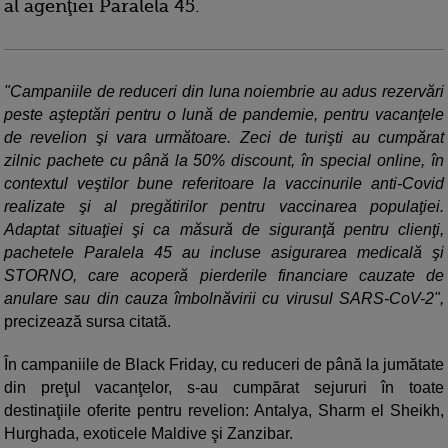
al agenţiei Paralela 45.
"Campaniile de reduceri din luna noiembrie au adus rezervări
peste aşteptări pentru o lună de pandemie, pentru vacanţele
de revelion şi vara următoare. Zeci de turişti au cumpărat
zilnic pachete cu până la 50% discount, în special online, în
contextul veştilor bune referitoare la vaccinurile anti-Covid
realizate şi al pregătirilor pentru vaccinarea populaţiei.
Adaptat situaţiei şi ca măsură de siguranţă pentru clienţi,
pachetele Paralela 45 au incluse asigurarea medicală şi
STORNO, care acoperă pierderile financiare cauzate de
anulare sau din cauza îmbolnăvirii cu virusul SARS-CoV-2",
precizează sursa citată.
În campaniile de Black Friday, cu reduceri de până la jumătate
din preţul vacanţelor, s-au cumpărat sejururi în toate
destinaţiile oferite pentru revelion: Antalya, Sharm el Sheikh,
Hurghada, exoticele Maldive şi Zanzibar.