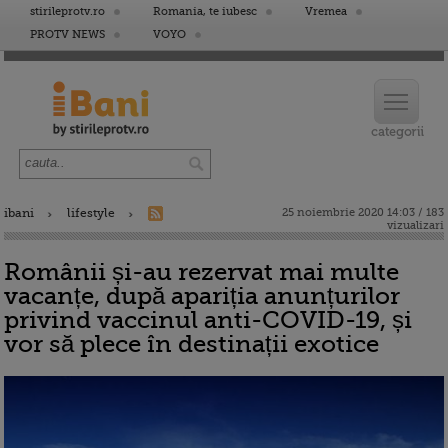
stirileprotv.ro
Romania, te iubesc
Vremea
PROTV NEWS
VOYO
ibani
lifestyle
25 noiembrie 2020 14:03 / 183
vizualizari
Românii și-au rezervat mai multe
vacanțe, după apariția anunțurilor
privind vaccinul anti-COVID-19, și
vor să plece în destinații exotice