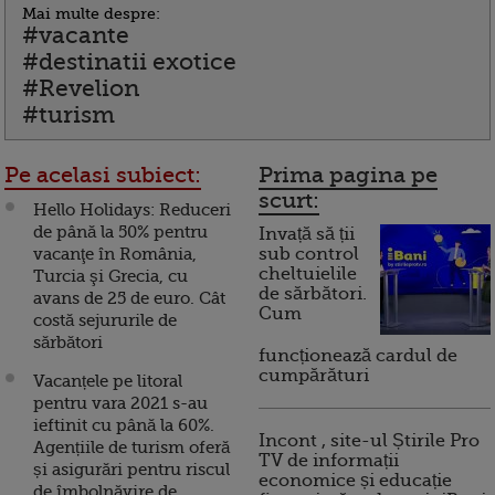
Mai multe despre:
#vacante
#destinatii exotice
#Revelion
#turism
Pe acelasi subiect:
Prima pagina pe
scurt:
Hello Holidays: Reduceri
de până la 50% pentru
Invață să ții
vacanţe în România,
sub control
cheltuielile
Turcia şi Grecia, cu
de sărbători.
avans de 25 de euro. Cât
Cum
costă sejururile de
sărbători
funcționează cardul de
cumpărături
Vacanțele pe litoral
pentru vara 2021 s-au
ieftinit cu până la 60%.
Incont , site-ul Știrile Pro
Agențiile de turism oferă
TV de informații
și asigurări pentru riscul
economice și educație
de îmbolnăvire de