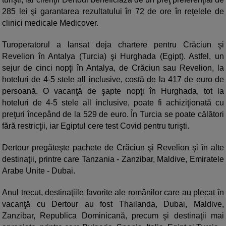
285 lei şi garantarea rezultatului în 72 de ore în reţelele de
clinici medicale Medicover.
Turoperatorul a lansat deja chartere pentru Crăciun şi
Revelion în Antalya (Turcia) şi Hurghada (Egipt). Astfel, un
sejur de cinci nopţi în Antalya, de Crăciun sau Revelion, la
hoteluri de 4-5 stele all inclusive, costă de la 417 de euro de
persoană. O vacanţă de şapte nopţi în Hurghada, tot la
hoteluri de 4-5 stele all inclusive, poate fi achiziţionată cu
preţuri începând de la 529 de euro. În Turcia se poate călători
fără restricţii, iar Egiptul cere test Covid pentru turişti.
Dertour pregăteşte pachete de Crăciun şi Revelion şi în alte
destinaţii, printre care Tanzania - Zanzibar, Maldive, Emiratele
Arabe Unite - Dubai.
Anul trecut, destinaţiile favorite ale românilor care au plecat în
vacanţă cu Dertour au fost Thailanda, Dubai, Maldive,
Zanzibar, Republica Dominicană, precum şi destinaţii mai