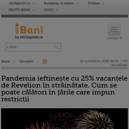
stirileprotv.ro
Romania, te iubesc
Vremea
PROTV NEWS
VOYO
ibani
lifestyle
18 octombrie 2020 08:04 / 740
vizualizari
Pandemia ieftinește cu 25% vacanțele
de Revelion în străinătate. Cum se
poate călători în țările care impun
restricții