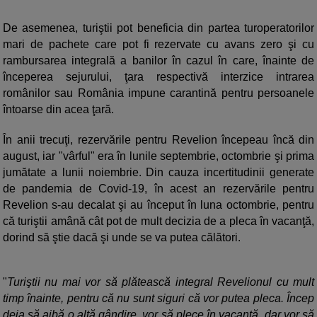
De asemenea, turiştii pot beneficia din partea turoperatorilor
mari de pachete care pot fi rezervate cu avans zero şi cu
rambursarea integrală a banilor în cazul în care, înainte de
începerea sejurului, ţara respectivă interzice intrarea
românilor sau România impune carantină pentru persoanele
întoarse din acea ţară.
În anii trecuţi, rezervările pentru Revelion începeau încă din
august, iar "vârful" era în lunile septembrie, octombrie şi prima
jumătate a lunii noiembrie. Din cauza incertitudinii generate
de pandemia de Covid-19, în acest an rezervările pentru
Revelion s-au decalat şi au început în luna octombrie, pentru
că turiştii amână cât pot de mult decizia de a pleca în vacanţă,
dorind să ştie dacă şi unde se va putea călători.
"
Turiştii nu mai vor să plătească integral Revelionul cu mult
timp înainte, pentru că nu sunt siguri că vor putea pleca. Încep
deja să aibă o altă gândire, vor să plece în vacanţă, dar vor să