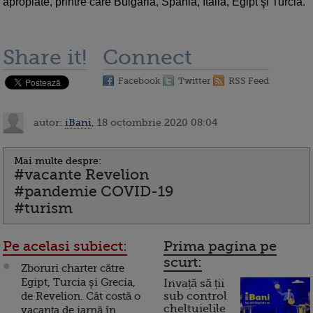
apropiate, printre care Bulgaria, Spania, Italia, Egipt şi Turcia.
Share it!
Connect
Facebook
Twitter
RSS Feed
autor:
iBani
, 18 octombrie 2020 08:04
Mai multe despre:
#vacante Revelion
#pandemie COVID-19
#turism
Pe acelasi subiect:
Prima pagina pe
scurt:
Zboruri charter către
Egipt, Turcia şi Grecia,
Invață să ții
de Revelion. Cât costă o
sub control
cheltuielile
vacanţa de iarnă în