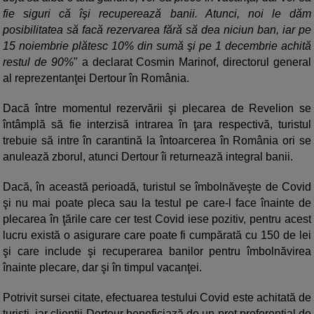
fie siguri că îşi recuperează banii. Atunci, noi le dăm
posibilitatea să facă rezervarea fără să dea niciun ban, iar pe
15 noiembrie plătesc 10% din sumă şi pe 1 decembrie achită
restul de 90%
" a declarat Cosmin Marinof, directorul general
al reprezentanţei Dertour în România.
Dacă între momentul rezervării şi plecarea de Revelion se
întâmplă să fie interzisă intrarea în ţara respectivă, turistul
trebuie să intre în carantină la întoarcerea în România ori se
anulează zborul, atunci Dertour îi returnează integral banii.
Dacă, în această perioadă, turistul se îmbolnăveşte de Covid
şi nu mai poate pleca sau la testul pe care-l face înainte de
plecarea în ţările care cer test Covid iese pozitiv, pentru acest
lucru există o asigurare care poate fi cumpărată cu 150 de lei
şi care include şi recuperarea banilor pentru îmbolnăvirea
înainte plecare, dar şi în timpul vacanţei.
Potrivit sursei citate, efectuarea testului Covid este achitată de
turişti, iar clienţii Dertour beneficiază de un preţ preferenţial de