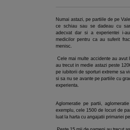
Numai astazi, pe partiile de pe Vale
ce schiau sau se dadeau cu sani
adecvat dar si a experientei i-au
medicilor pentru ca au suferit frac
menisc.
Cele mai multe accidente au avut l
au trecut in medie astazi peste 1200 
pe iubitorii de sporturi extreme sa
si sa nu se avante pe partiile cu gra
experienta.
Aglomeratie pe partii, aglomeratie
exemplu, cele 1500 de locuri de parc
luat la harta cu angajatii primariei 
Peste 15 mii de oameni au trecut as