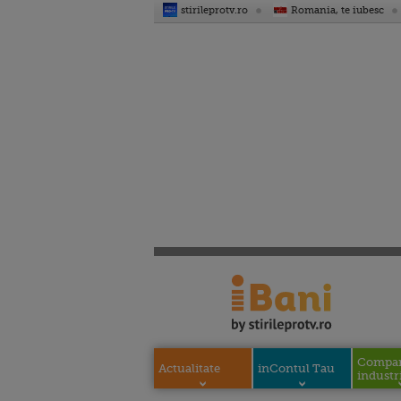
stirileprotv.ro
Romania, te iubesc
Compani
Actualitate
inContul Tau
industri