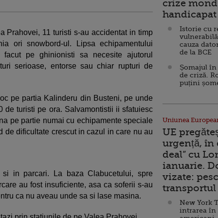
crize mondi
handicapat 
Istorie cu 
a Prahovei, 11 turisti s-au accidentat in timp
vulnerabilă
a ori snowbord-ul. Lipsa echipamentului
cauza dator
de la BCE
 facut pe ghinionisti sa necesite ajutorul
turi serioase, entorse sau chiar rupturi de
Șomajul în 
de criză. R
puțini șom
oc pe partia Kalinderu din Busteni, pe unde
de turisti pe ora. Salvamontistii ii sfatuiesc
 vina pe partie numai cu echipamente speciale
Uniunea Europea
UE pregăte
d de dificultate crescut in cazul in care nu au
urgență, în
deal” cu Lo
ianuarie. 
 si in parcari. La baza Clabucetului, spre
vizate: pesc
are au fost insuficiente, asa ca soferii s-au
transportul 
pentru ca nu aveau unde sa si lase masina.
New York T
intrarea în
tazi prin statiunile de pe Valea Prahovei.