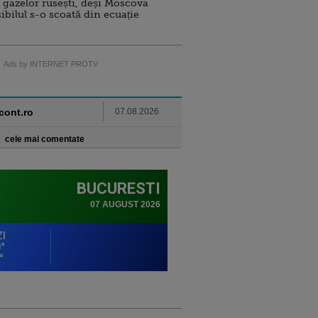
 gazelor rusești, deși Moscova
sibilul s-o scoată din ecuație
Ads by INTERNET PROTV
ncont.ro
07.08.2026
cele mai comentate