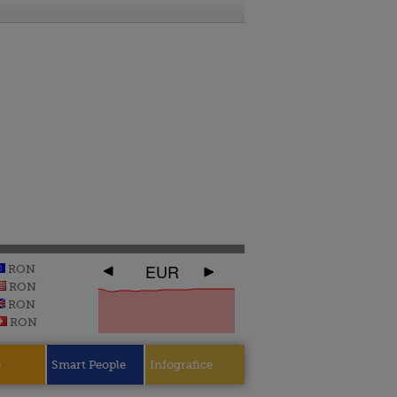
EUR
RON
RON
RON
RON
e
Smart People
Infografice