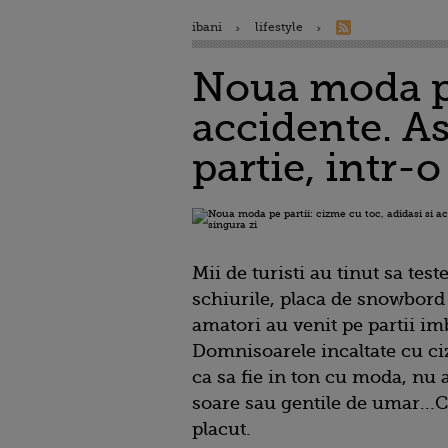
ibani
lifestyle
Noua moda pe 
accidente. As
partie, intr-o
Mii de turisti au tinut sa tes
schiurile, placa de snowbord 
amatori au venit pe partii im
Domnisoarele incaltate cu ciz
ca sa fie in ton cu moda, nu a
soare sau gentile de umar...Ce
placut.