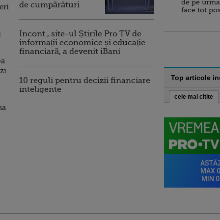
de pe urma
de cumpărături
eri
face tot po
u
Incont , site-ul Știrile Pro TV de
informații economice și educație
financiară, a devenit iBani
pa
ezi
Top articole i
10 reguli pentru decizii financiare
inteligente
cele mai citite
na