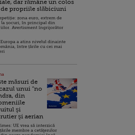
ale, dar rămâne un colos
de propriile slăbiciuni
repetiție: zona euro, extrem de
 la șocuri, în principal din
iilor. Avertisment îngrijorător
Europa a atins nivelul dinainte
omânia, între țările cu cei mai
eri
na
ște măsuri de
 cazul unui ”no
ndra, din
Domeniile
uitul şi
rutier şi aerian
imes: UE vrea să interzică
 țările membre a cetăţenilor