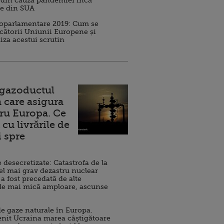
 din cauza pandemiei încă
ve din SUA
roparlamentare 2019: Cum se
cătorii Uniunii Europene și
iza acestui scrutin
 gazoductul
 care asigura
ru Europa. Ce
cu livrările de
i spre
esecretizate: Catastrofa de la
el mai grav dezastru nuclear
 a fost precedată de alte
de mai mică amploare, ascunse
e gaze naturale în Europa.
nit Ucraina marea câștigătoare