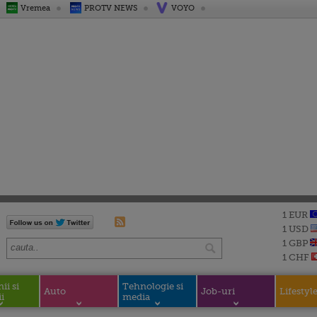
Vremea
PROTV NEWS
VOYO
1 EUR
1 USD
1 GBP
1 CHF
i si
Tehnologie si
Auto
Job-uri
Lifestyl
i
media