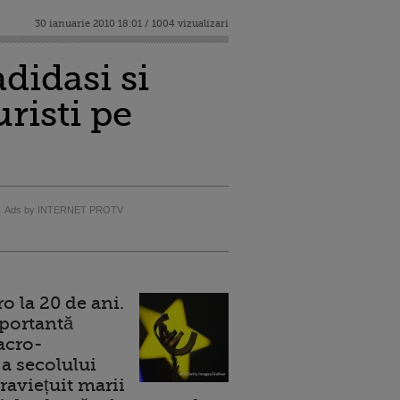
30 ianuarie 2010 18:01 / 1004 vizualizari
didasi si
risti pe
Ads by INTERNET PROTV
 la 20 de ani.
portantă
acro-
a secolului
raviețuit marii