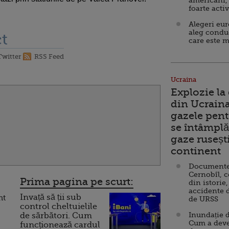
americani,
foarte acti
Alegeri eu
aleg condu
t
care este m
Twitter
RSS Feed
Ucraina
Explozie la
din Ucraina
gazele pent
se întâmplă 
gaze ruseșt
continent
Documente d
Cernobîl, c
Prima pagina pe scurt:
din istorie,
accidente 
Invață să ții sub
nt
de URSS
control cheltuielile
Inundație d
de sărbători. Cum
Cum a deve
funcționează cardul