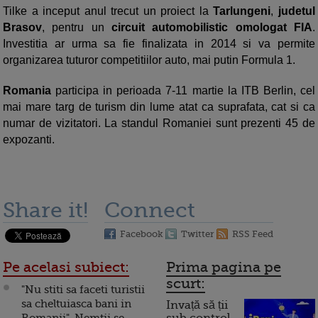
Tilke a inceput anul trecut un proiect la
Tarlungeni
,
judetul
Brasov
, pentru un
circuit automobilistic omologat FIA
.
Investitia ar urma sa fie finalizata in 2014 si va permite
organizarea tuturor competitiilor auto, mai putin Formula 1.
Romania
participa in perioada 7-11 martie la ITB Berlin, cel
mai mare targ de turism din lume atat ca suprafata, cat si ca
numar de vizitatori. La standul Romaniei sunt prezenti 45 de
expozanti.
Share it!
Connect
Facebook
Twitter
RSS Feed
Pe acelasi subiect:
Prima pagina pe
scurt:
"Nu stiti sa faceti turistii
sa cheltuiasca bani in
Invață să ții