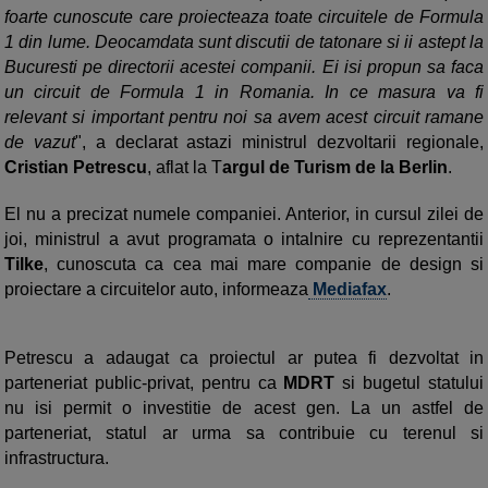
foarte cunoscute care proiecteaza toate circuitele de Formula
1 din lume. Deocamdata sunt discutii de tatonare si ii astept la
Bucuresti pe directorii acestei companii. Ei isi propun sa faca
un circuit de Formula 1 in Romania. In ce masura va fi
relevant si important pentru noi sa avem acest circuit ramane
de vazut
", a declarat astazi ministrul dezvoltarii regionale,
Cristian Petrescu
, aflat la T
argul de Turism de la Berlin
.
El nu a precizat numele companiei. Anterior, in cursul zilei de
joi, ministrul a avut programata o intalnire cu reprezentantii
Tilke
, cunoscuta ca cea mai mare companie de design si
proiectare a circuitelor auto, informeaza
Mediafax
.
Petrescu a adaugat ca proiectul ar putea fi dezvoltat in
parteneriat public-privat, pentru ca
MDRT
si bugetul statului
nu isi permit o investitie de acest gen. La un astfel de
parteneriat, statul ar urma sa contribuie cu terenul si
infrastructura.