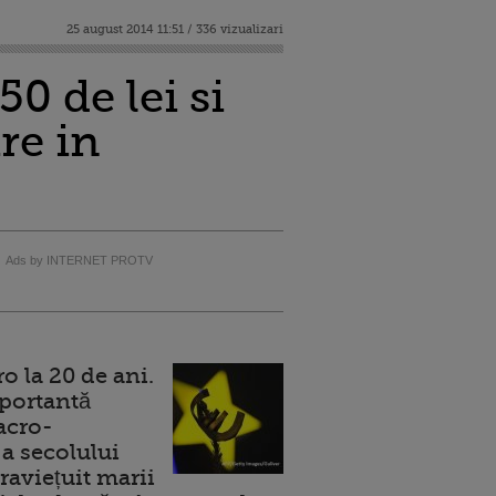
25 august 2014 11:51 / 336 vizualizari
50 de lei si
re in
Ads by INTERNET PROTV
 la 20 de ani.
portantă
acro-
a secolului
raviețuit marii