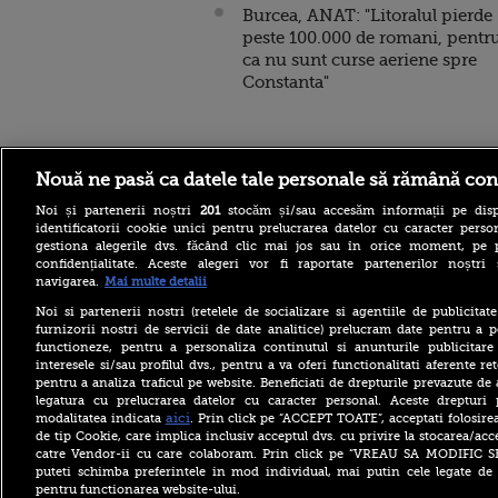
Burcea, ANAT: "Litoralul pierde
peste 100.000 de romani, pentr
ca nu sunt curse aeriene spre
Constanta"
Stirileprotv.ro
ilike-it.
Nouă ne pasă ca datele tale personale să rămână con
Noi și partenerii noștri
201
stocăm și/sau accesăm informații pe disp
identificatorii cookie unici pentru prelucrarea datelor cu caracter person
gestiona alegerile dvs. făcând clic mai jos sau în orice moment, pe 
confidențialitate. Aceste alegeri vor fi raportate partenerilor noștr
navigarea.
Mai multe detalii
La aproape 100 de ani, face
Noi si partenerii nostri (retelele de socializare si agentiile de publicita
acrobații pe aripa unui
furnizorii nostri de servicii de date analitice) prelucram date pentru a p
avion. Povestea incredibilă
functioneze, pentru a personaliza continutul si anunturile publicitare
a lui Elizabeth Bromage.
interesele si/sau profilul dvs., pentru a va oferi functionalitati aferente ret
VIDEO
pentru a analiza traficul pe website. Beneficiati de drepturile prevazute de
De ce Bulgaria are producție
legatura cu prelucrarea datelor cu caracter personal. Aceste drepturi 
record la Kozlodui pe timp
aici
modalitatea indicata
. Prin click pe “ACCEPT TOATE”, acceptati folosire
de secetă, în timp ce
de tip Cookie, care implica inclusiv acceptul dvs. cu privire la stocarea/acc
România importă energie
catre Vendor-ii cu care colaboram. Prin click pe “VREAU SA MODIFIC 
puteti schimba preferintele in mod individual, mai putin cele legate de 
Moment istoric pentru
pentru functionarea website-ului.
catolicii din România.