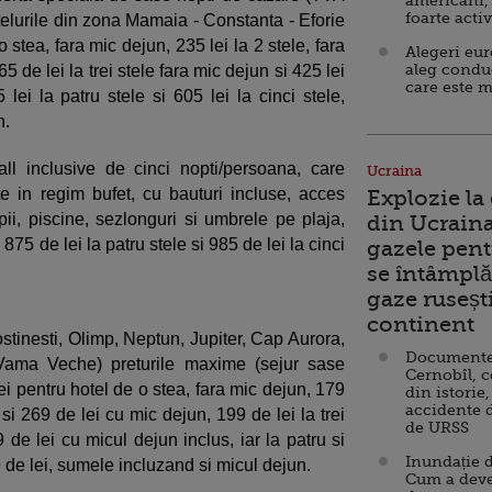
americani,
foarte acti
telurile din zona Mamaia - Constanta - Eforie
 stea, fara mic dejun, 235 lei la 2 stele, fara
Alegeri eu
aleg condu
5 de lei la trei stele fara mic dejun si 425 lei
care este m
ei la patru stele si 605 lei la cinci stele,
n.
all inclusive de cinci nopti/persoana, care
Ucraina
te in regim bufet, cu bauturi incluse, acces
Explozie la
pii, piscine, sezlonguri si umbrele pe plaja,
din Ucraina
 875 de lei la patru stele si 985 de lei la cinci
gazele pent
se întâmplă 
gaze ruseșt
continent
Costinesti, Olimp, Neptun, Jupiter, Cap Aurora,
Documente d
Vama Veche) preturile maxime (sejur sase
Cernobîl, c
i pentru hotel de o stea, fara mic dejun, 179
din istorie,
accidente 
 si 269 de lei cu mic dejun, 199 de lei la trei
de URSS
de lei cu micul dejun inclus, iar la patru si
Inundație d
69 de lei, sumele incluzand si micul dejun.
Cum a deve