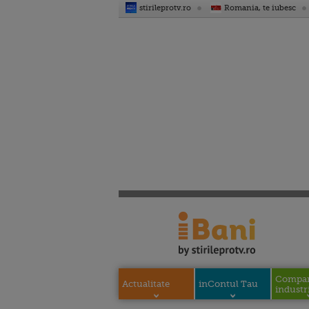
stirileprotv.ro
Romania, te iubesc
Compani
Actualitate
inContul Tau
industri