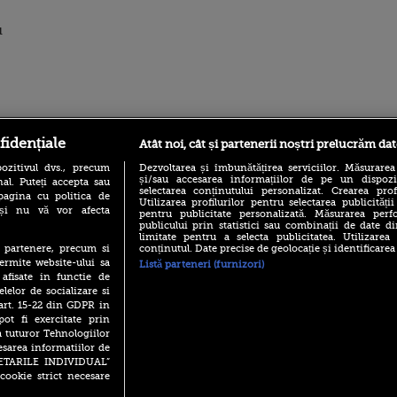
u
ro
foodstory.ro
Procinema.ro
fidențiale
Atât noi, cât și partenerii noștri prelucrăm dat
ozitivul dvs., precum
Dezvoltarea și îmbunătățirea serviciilor. Măsurarea
și/sau accesarea informațiilor de pe un dispoziti
al. Puteți accepta sau
selectarea conținutului personalizat. Crearea prof
pagina cu politica de
Utilizarea profilurilor pentru selectarea publicității
i și nu vă vor afecta
pentru publicitate personalizată. Măsurarea perfo
publicului prin statistici sau combinații de date di
limitate pentru a selecta publicitatea. Utilizarea
conținutul. Date precise de geolocație și identificarea
te partenere, precum si
ermite website-ului sa
Listă parteneri (furnizori)
(P) Descoperă Lumea
Emoții intense pe
 afisate in functie de
Evenimentelor din România
Sebastian Stan! Iub
elelor de socializare si
cu Transilvania Events!
Annabelle, l-a făcu
 art. 15-22 din GDPR in
(P) Raku, gaming intens și o
pot fi exercitate prin
Din 14 septembrie
pauză binemeritată cu...
Popescu revine în 
a tuturor Tehnologiilor
pizza Guseppe
principal la Pro T
esarea informatiilor de
(P) Poți folosi bonurile de
SETARILE INDIVIDUAL”
La 88 de ani și du
masă pentru a comanda
cookie strict necesare
carieră fabuloasă î
mâncare acasă? Lista
Anthony Hopkins 