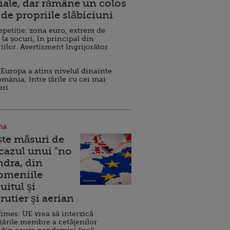
ale, dar rămâne un colos
de propriile slăbiciuni
repetiție: zona euro, extrem de
 la șocuri, în principal din
iilor. Avertisment îngrijorător
Europa a atins nivelul dinainte
omânia, între țările cu cei mai
eri
na
ște măsuri de
 cazul unui ”no
ndra, din
Domeniile
uitul şi
rutier şi aerian
imes: UE vrea să interzică
 țările membre a cetăţenilor