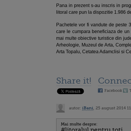
Pana in prezent s-au inscris in prog
litoral care pun la dispozitie 1.986 d
Pachetele vor fi vandute de peste 30
care le cumpara beneficiaza de un vo
mai multe obiective turistice din jud
Arheologie, Muzeul de Arta, Complex
Arta Topalu, Cetatea Adamclisi si Ce
Share it!
Connec
Facebook
autor:
iBani
, 25 august 2014 11
Mai multe despre:
#litoralul pentru toti