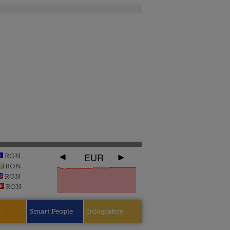
EUR
RON
RON
RON
RON
e
Smart People
Infografice