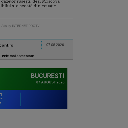
 gazelor rusești, deși Moscova
sibilul s-o scoată din ecuație
Ads by INTERNET PROTV
ncont.ro
07.08.2026
cele mai comentate