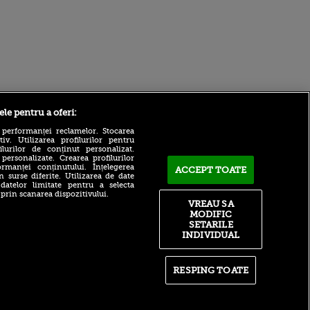
Sport.ro
ele pentru a oferi:
 performanței reclamelor. Stocarea
v. Utilizarea profilurilor pentru
ilurilor de conținut personalizat.
 personalizate. Crearea profilurilor
rmanței conținutului. Înțelegerea
ACCEPT TOATE
n surse diferite. Utilizarea de date
 datelor limitate pentru a selecta
 prin scanarea dispozitivului.
VREAU SA
Verdict clar pentru viitorul
MODIFIC
ntru
lui Marius Baciu la FCSB:
ita lui,
SETARILE
”Nu are soluții!”
t tată!
INDIVIDUAL
A făcut anunțul în direct:
, Adela
”Este jucătorul Rapidului cu
rol
acte în regulă”
RESPING TOATE
V
Strategia lui CFR Cluj,
pă o
desființată: ”Cum să plece,
n film, Sir
mă, pe banii ăia?”
se