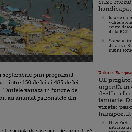
crize mondi
handicapat 
Istorie cu 
vulnerabilă
cauza dator
de la BCE
Șomajul în 
de criză. R
puțini șom
Uniunea Europea
 in septembrie prin programul
UE pregăte
uri intre 150 de lei si 485 de lei
urgență, în
 Tarifele variaza in functie de
deal” cu Lo
lor, au anuntat patronatele din
ianuarie. 
vizate: pesc
transportul 
New York T
intrarea în
ferta speciala de sase nopti de cazare (TVA