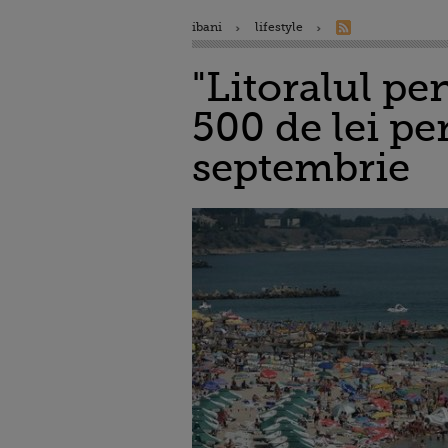
ibani
lifestyle
"Litoralul pen
500 de lei p
septembrie