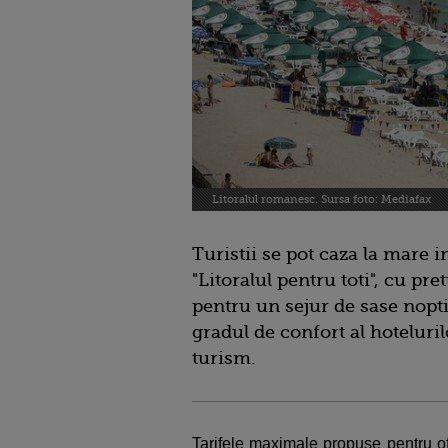
Litoralul romanesc. Sursa foto: Mediafax
Turistii se pot caza la mare
"Litoralul pentru toti", cu pret
pentru un sejur de sase nopti.
gradul de confort al hoteluri
turism.
Tarifele maximale propuse pentru o