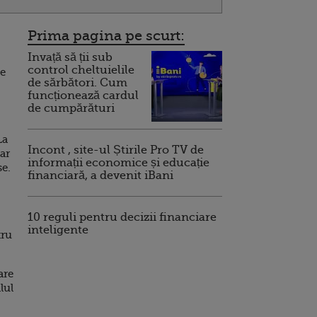
Prima pagina pe scurt:
Invață să ții sub
control cheltuielile
se
de sărbători. Cum
funcționează cardul
de cumpărături
La
Incont , site-ul Știrile Pro TV de
iar
informații economice și educație
se.
financiară, a devenit iBani
10 reguli pentru decizii financiare
inteligente
tru
are
lul