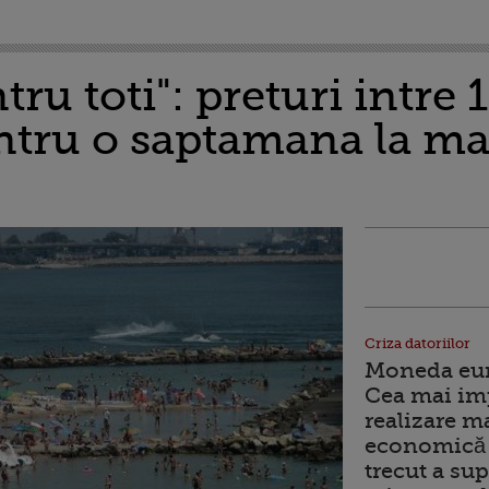
tru toti": preturi intre 1
entru o saptamana la ma
Criza datoriilor
Moneda euro
Cea mai im
realizare m
economică 
trecut a sup