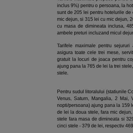
inclus 9%) pentru o persoana, la ho
sunt de 205 lei pentru hotelurile de o
mic dejun, si 315 lei cu mic dejun, 26
cu masa de dimineata inclusa, 485 l
ambele preturi incluzand micul deju
Tarifele maximale pentru sejururi 
asigura toate cele trei mese, servi
gratuit la locuri de joaca pentru co
ajung pana la 765 de lei la trei stele,
stele.
Pentru sudul litoralului (statiunile 
Venus, Saturn, Mangalia, 2 Mai, 
nopti/persoana) ajung pana la 159 le
de lei la doua stele, fara mic dejun,
stele fara masa de dimineata si 329 
cinci stele - 379 de lei, respectiv 4