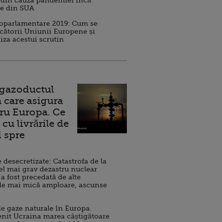
 din cauza pandemiei încă
ve din SUA
roparlamentare 2019: Cum se
cătorii Uniunii Europene și
iza acestui scrutin
 gazoductul
 care asigura
ru Europa. Ce
cu livrările de
i spre
esecretizate: Catastrofa de la
el mai grav dezastru nuclear
 a fost precedată de alte
de mai mică amploare, ascunse
e gaze naturale în Europa.
nit Ucraina marea câștigătoare