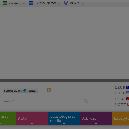
Vremea
PROTV NEWS
VOYO
1 EUR
1 USD
1 GBP
1 CHF
i si
Tehnologie si
Auto
Job-uri
Lifestyl
i
media