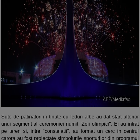
Sute de patinatori in tinute cu leduri albe au dat start ulterior
unui segment al ceremoniei numit "Zeii olimpici". Ei au intrat
pe teren si, intre "constelatii", au format un cerc in centrul
carora au fost proiectate simbolurile sporturilor din programul