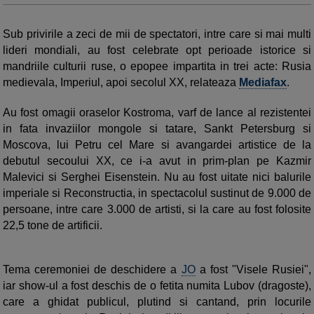
Sub privirile a zeci de mii de spectatori, intre care si mai multi
lideri mondiali, au fost celebrate opt perioade istorice si
mandriile culturii ruse, o epopee impartita in trei acte: Rusia
medievala, Imperiul, apoi secolul XX, relateaza
Mediafax
.
Au fost omagii oraselor Kostroma, varf de lance al rezistentei
in fata invaziilor mongole si tatare, Sankt Petersburg si
Moscova, lui Petru cel Mare si avangardei artistice de la
debutul secoului XX, ce i-a avut in prim-plan pe Kazmir
Malevici si Serghei Eisenstein. Nu au fost uitate nici balurile
imperiale si Reconstructia, in spectacolul sustinut de 9.000 de
persoane, intre care 3.000 de artisti, si la care au fost folosite
22,5 tone de artificii.
Tema ceremoniei de deschidere a
JO
a fost "Visele Rusiei",
iar show-ul a fost deschis de o fetita numita Lubov (dragoste),
care a ghidat publicul, plutind si cantand, prin locurile