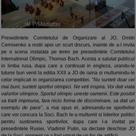
Presedintele Comitetului de Organizare al JO, Dmitri
Cernisenko a rostit apoi un scurt discurs, inainte de a-l invita
pe o scena instalata pe teren pe presedintele Comitetului
International Olimpic, Thomas Bach. Acesta a salutat publicul
in limba rusa, dupa care a continuat in engleza, urandu-le
tuturor bun venit la editia XXII a JO de iarna si multumindu-le
celor implicati in organizarea competitiei.
"Nu sunteti doar cei
mai buni, sunteti sportivi olimpici. Ne veti inspira. Voi dati viata
valorilor
olimpice. Sportul olimpic uneste oamenii. Este posibil
sa traiti impreuna, fara nicio forma de discriminare, sa dati un
exemplu de pace"
, a mai spus el, adresandu-se sportivilor
care vor concura la Soci. Bach le-a multumit si liderilor politici
pentru sustinerea sportivilor, dupa care l-a invitat pe
presedintele Rusiei, Vladimir Putin, sa declare deschise JO
de la Soci, moment ce a fost urmat de un foc de artificii.