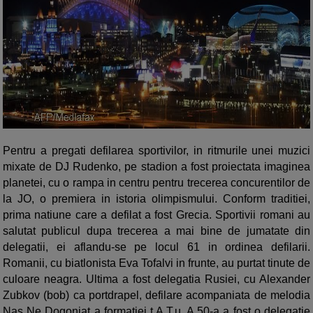
Pentru a pregati defilarea sportivilor, in ritmurile unei muzici
mixate de DJ Rudenko, pe stadion a fost proiectata imaginea
planetei, cu o rampa in centru pentru trecerea concurentilor de
la JO, o premiera in istoria olimpismului. Conform traditiei,
prima natiune care a defilat a fost Grecia. Sportivii romani au
salutat publicul dupa trecerea a mai bine de jumatate din
delegatii, ei aflandu-se pe locul 61 in ordinea defilarii.
Romanii, cu biatlonista Eva Tofalvi in frunte, au purtat tinute de
culoare neagra. Ultima a fost delegatia Rusiei, cu Alexander
Zubkov (bob) ca portdrapel, defilare acompaniata de melodia
Nas Ne Dogoniat a formatiei t.A.T.u. A 50-a a fost o delegatie