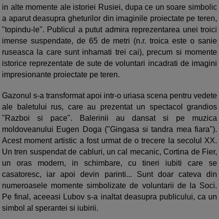
in alte momente ale istoriei Rusiei, dupa ce un soare simbolic
a aparut deasupra gheturilor din imaginile proiectate pe teren,
"topindu-le". Publicul a putut admira reprezentarea unei troici
imense suspendate, de 65 de metri (n.r. troica este o sanie
ruseasca la care sunt inhamati trei cai), precum si momente
istorice reprezentate de sute de voluntari incadrati de imagini
impresionante proiectate pe teren.
Gazonul s-a transformat apoi intr-o uriasa scena pentru vedete
ale baletului rus, care au prezentat un spectacol grandios
"Razboi si pace". Balerinii au dansat si pe muzica
moldoveanului Eugen Doga ("Gingasa si tandra mea fiara").
Acest moment artistic a fost urmat de o trecere la secolul XX.
Un tren suspendat de cabluri, un cal mecanic, Cortina de Fier,
un oras modern, in schimbare, cu tineri iubiti care se
casatoresc, iar apoi devin parinti... Sunt doar cateva din
numeroasele momente simbolizate de voluntarii de la Soci.
Pe final, aceeasi Lubov s-a inaltat deasupra publicului, ca un
simbol al sperantei si iubirii.