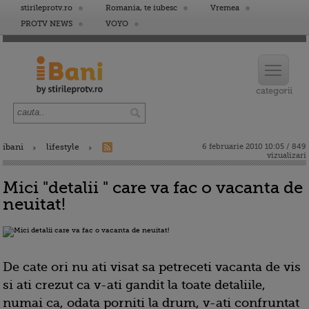
stirileprotv.ro
Romania, te iubesc
Vremea
PROTV NEWS
VOYO
ibani
lifestyle
6 februarie 2010 10:05 / 849
vizualizari
Mici "detalii " care va fac o vacanta de
neuitat!
De cate ori nu ati visat sa petreceti vacanta de vis
si ati crezut ca v-ati gandit la toate detaliile,
numai ca, odata porniti la drum, v-ati confruntat