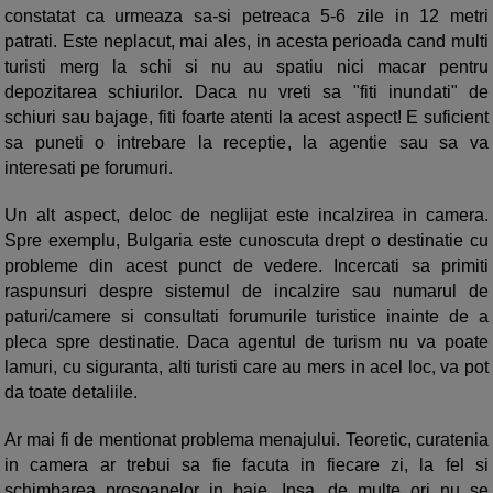
constatat ca urmeaza sa-si petreaca 5-6 zile in 12 metri
patrati. Este neplacut, mai ales, in acesta perioada cand multi
turisti merg la schi si nu au spatiu nici macar pentru
depozitarea schiurilor. Daca nu vreti sa "fiti inundati" de
schiuri sau bajage, fiti foarte atenti la acest aspect! E suficient
sa puneti o intrebare la receptie, la agentie sau sa va
interesati pe forumuri.
Un alt aspect, deloc de neglijat este incalzirea in camera.
Spre exemplu, Bulgaria este cunoscuta drept o destinatie cu
probleme din acest punct de vedere. Incercati sa primiti
raspunsuri despre sistemul de incalzire sau numarul de
paturi/camere si consultati forumurile turistice inainte de a
pleca spre destinatie. Daca agentul de turism nu va poate
lamuri, cu siguranta, alti turisti care au mers in acel loc, va pot
da toate detaliile.
Ar mai fi de mentionat problema menajului. Teoretic, curatenia
in camera ar trebui sa fie facuta in fiecare zi, la fel si
schimbarea prosoapelor in baie. Insa, de multe ori nu se