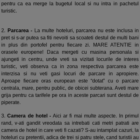
pentru ca ea merge la bugetul local si nu intra in pachetul
turistic.
2.
Parcarea -
La multe hoteluri, parcarea nu este inclusa in
pret si s-ar putea sa fiti nevoiti sa scoateti destul de multi bani
in plus din portofel pentru fiecare zi. MARE ATENTIE in
orasele europene! Daca mergeti cu masina personala si
ajungeti in centru, unde vreti sa vizitati locurile de interes
turistic, veti observa ca in zona respectiva parcarea este
interzisa si nu veti gasi locuri de parcare in apropiere.
Aproape fiecare oras european este “dotat” cu o parcare
centrala, mare, pentru public, de obicei subterana. Aveti mare
grija pentru ca tarifele pe ora in aceste parcari sunt destul de
piperate.
3.
Camera de hotel -
Aici ar fi mai multe aspecte. In primul
rand, v-ati gandit vreodata sa intrebati cati metri patrati are
camera de hotel in care veti fi cazati? S-au intamplat cazuri, la
hoteluri cu pretentii, adica de trei si patru stele, cand turistii au