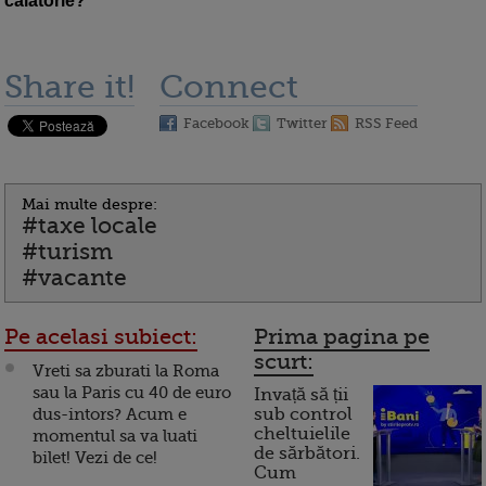
calatorie?
Share it!
Connect
Facebook
Twitter
RSS Feed
Mai multe despre:
#taxe locale
#turism
#vacante
Pe acelasi subiect:
Prima pagina pe
scurt:
Vreti sa zburati la Roma
sau la Paris cu 40 de euro
Invață să ții
dus-intors? Acum e
sub control
cheltuielile
momentul sa va luati
de sărbători.
bilet! Vezi de ce!
Cum