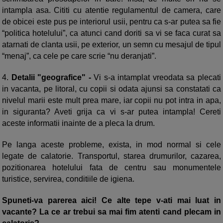
intampla asa. Cititi cu atentie regulamentul de camera, care
de obicei este pus pe interiorul usii, pentru ca s-ar putea sa fie
“politica hotelului”, ca atunci cand doriti sa vi se faca curat sa
atarnati de clanta usii, pe exterior, un semn cu mesajul de tipul
“menaj”, ca cele pe care scrie “nu deranjati”.
4.
Detalii "geografice"
-
Vi s-a intamplat vreodata sa plecati
in vacanta, pe litoral, cu copii si odata ajunsi sa constatati ca
nivelul marii este mult prea mare, iar copii nu pot intra in apa,
in siguranta? Aveti grija ca vi s-ar putea intampla! Cereti
aceste informatii inainte de a pleca la drum.
Pe langa aceste probleme, exista, in mod normal si cele
legate de calatorie. Transportul, starea drumurilor, cazarea,
pozitionarea hotelului fata de centru sau monumentele
turistice, servirea, conditiile de igiena.
Spuneti-va parerea aici! Ce alte tepe v-ati mai luat in
vacante? La ce ar trebui sa mai fim atenti cand plecam in