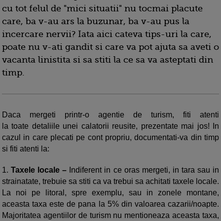
cu tot felul de "mici situatii" nu tocmai placute
care, ba v-au ars la buzunar, ba v-au pus la
incercare nervii? Iata aici cateva tips-uri la care,
poate nu v-ati gandit si care va pot ajuta sa aveti o
vacanta linistita si sa stiti la ce sa va asteptati din
timp.
Daca mergeti printr-o agentie de turism, fiti atenti
la toate detaliile unei calatorii reusite, prezentate mai jos! In
cazul in care plecati pe cont propriu, documentati-va din timp
si fiti atenti la:
1.
T
axele locale
–
Indiferent in ce oras mergeti, in tara sau in
strainatate, trebuie sa stiti ca va trebui sa achitati taxele locale.
La noi pe litoral, spre exemplu, sau in zonele montane,
aceasta taxa este de pana la 5% din valoarea cazarii/noapte.
Majoritatea agentiilor de turism nu mentioneaza aceasta taxa,