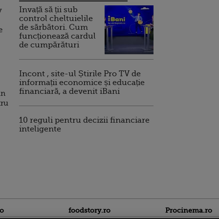
Invață să ții sub
y
control cheltuielile
de sărbători. Cum
e
funcționează cardul
de cumpărături
Incont , site-ul Știrile Pro TV de
informații economice și educație
financiară, a devenit iBani
in
tru
10 reguli pentru decizii financiare
inteligente
ro
foodstory.ro
Procinema.ro