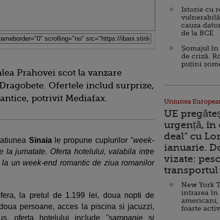
Istorie cu 
vulnerabilă
cauza dator
de la BCE
Șomajul în 
de criză. R
puțini șom
Valea Prahovei scot la vanzare
Dragobete. Ofertele includ surprize,
ntice, potrivit Mediafax.
Uniunea Europea
UE pregăte
urgență, în
deal” cu Lo
statiunea
Sinaia
le propune cuplurilor
"week-
ianuarie. 
 la jumatate. Oferta hotelului, valabila intre
vizate: pesc
isti la un week-end romantic de ziua romanilor
transportul 
New York T
intrarea în
ofera, la pretul de 1.199 lei, doua nopti de
americani,
doua persoane, acces la piscina si jacuzzi,
foarte acti
lus, oferta hotelului include
"sampanie si