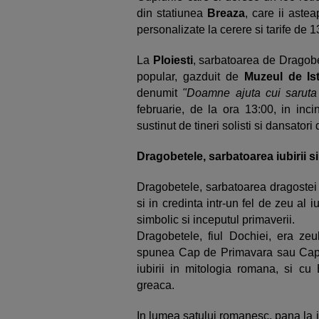
din statiunea
Breaza
, care ii aste
personalizate la cerere si tarife de 
La
Ploiesti
, sarbatoarea de
Dragobe
popular, gazduit de
Muzeul de Is
denumit
"Doamne ajuta cui saruta 
februarie, de la ora 13:00, in inci
sustinut de tineri solisti si dansator
Dragobetele, sarbatoarea iubirii si
Dragobetele, sarbatoarea dragostei la
si in credinta intr-un fel de zeu al i
simbolic si inceputul primaverii.
Dragobetele, fiul Dochiei, era zeul
spunea Cap de Primavara sau Cap d
iubirii in mitologia romana, si cu
greaca.
In lumea satului romanesc, pana la 