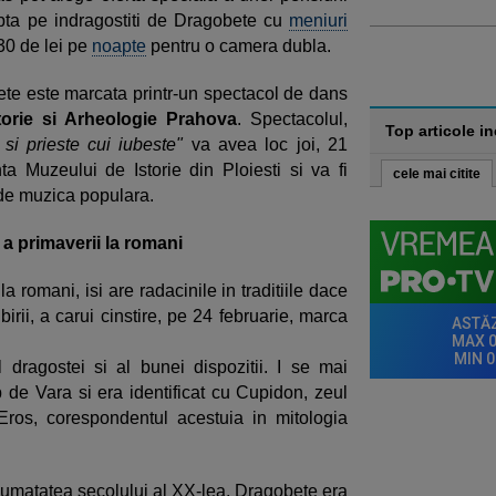
apta pe indragostiti de
Dragobete cu
meniuri
130 de lei pe
noapte
pentru o camera dubla.
te este marcata printr-un spectacol de dans
torie si Arheologie Prahova
. Spectacolul,
Top articole i
si prieste cui iubeste"
va avea loc joi, 21
nta Muzeului de Istorie din Ploiesti si va fi
cele mai citite
i de muzica populara.
 a primaverii la romani
 romani, isi are radacinile in traditiile dace
ubirii, a carui cinstire, pe 24 februarie, marca
 dragostei si al bunei dispozitii. I se mai
e Vara si era identificat cu Cupidon, zeul
 Eros, corespondentul acestuia in mitologia
jumatatea secolului al XX-lea, Dragobete era