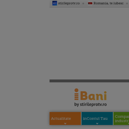
stirileprotv.ro
Romania, te iubesc
Compani
Actualitate
inContul Tau
industri