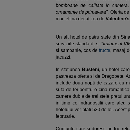
bomboane de calitate in camera,
ornamente de primavara".
Oferta d
mai ieftina decat cea de
Valentine’s
Un alt hotel de patru stele din Sin
serviciile standard, si
"tratament VIP
si sampanie, cos de
fructe
, masaj d
jacuzzi.
In statiunea
Busteni
, un hotel car
pastreaza oferta si de
Dragobete. Ast
include doua nopti de cazare cu mi
suta de lei pentru o cina romantica
camera dubla de trei stele pretul unu
in timp ce indragostitii care aleg 
hotelului vor plati 520 de lei.
Acest pa
februarie.
Cuplurile care-si doresc un loc ret