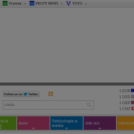
Vremea
PROTV NEWS
VOYO
1 EUR
1 USD
1 GBP
1 CHF
i si
Tehnologie si
Auto
Job-uri
Lifestyl
i
media