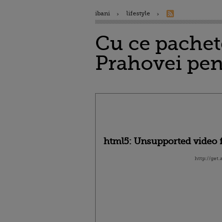
ibani
lifestyle
Cu ce pachete
Prahovei pen
html5: Unsupported video f
http://get