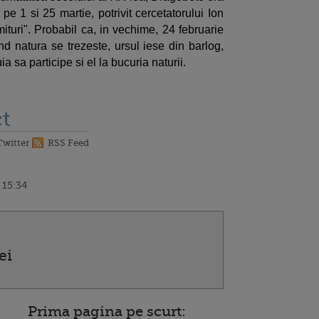
pe 1 si 25 martie, potrivit cercetatorului Ion
mituri". Probabil ca, in vechime, 24 februarie
nd natura se trezeste, ursul iese din barlog,
ia sa participe si el la bucuria naturii.
t
Twitter
RSS Feed
 15:34
ei
Prima pagina pe scurt: