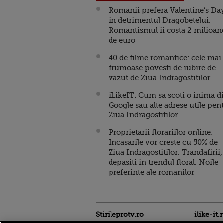
Romanii prefera Valentine’s Da
in detrimentul Dragobetelui.
Romantismul ii costa 2 milioan
de euro
40 de filme romantice: cele mai
frumoase povesti de iubire de
vazut de Ziua Indragostitilor
iLikeIT: Cum sa scoti o inima d
Google sau alte adrese utile pen
Ziua Indragostitilor
Proprietarii florariilor online:
Incasarile vor creste cu 50% de
Ziua Indragostitilor. Trandafirii,
depasiti in trendul floral. Noile
preferinte ale romanilor
Stirileprotv.ro
ilike-it.