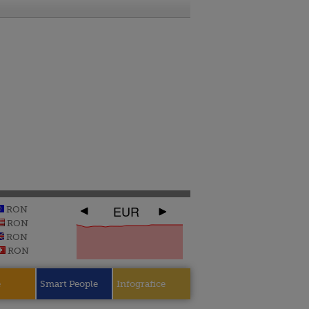
EUR
RON
RON
RON
RON
e
Smart People
Infografice