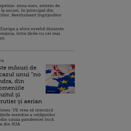
repetiție: zona euro, extrem de
 la șocuri, în principal din
iilor. Avertisment îngrijorător
Europa a atins nivelul dinainte
omânia, între țările cu cei mai
eri
na
ște măsuri de
 cazul unui ”no
ndra, din
Domeniile
uitul şi
rutier şi aerian
imes: UE vrea să interzică
 țările membre a cetăţenilor
 din cauza pandemiei încă
ve din SUA