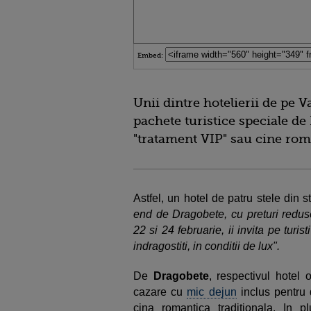
Embed:
Unii dintre hotelierii de pe 
pachete turistice speciale de
"tratament VIP" sau cine roma
Astfel, un hotel de patru stele din 
end de
Dragobete, cu preturi reduse
22 si 24 februarie, ii invita pe tur
indragostiti, in conditii de lux".
De
Dragobete
, respectivul hotel 
cazare cu
mic dejun
inclus pentru 
cina romantica traditionala. In p