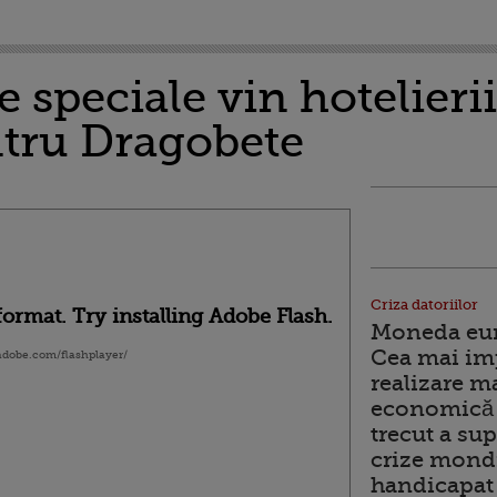
 speciale vin hotelierii
tru Dragobete
Criza datoriilor
ormat. Try installing Adobe Flash.
Moneda euro
Cea mai im
.adobe.com/flashplayer/
realizare m
economică 
trecut a sup
crize mondi
handicapat 