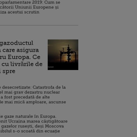
roparlamentare 2019: Cum se
cătorii Uniunii Europene și
iza acestui scrutin
 gazoductul
 care asigura
ru Europa. Ce
cu livrările de
i spre
esecretizate: Catastrofa de la
el mai grav dezastru nuclear
 a fost precedată de alte
de mai mică amploare, ascunse
e gaze naturale în Europa.
nit Ucraina marea câștigătoare
 gazelor rusești, deși Moscova
sibilul s-o scoată din ecuație