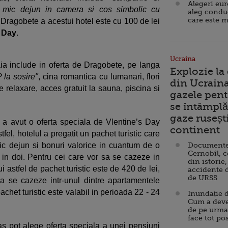
Alegeri eu
 mic dejun in camera si cos simbolic cu
aleg condu
care este m
e
Dragobete a acestui hotel este cu 100 de lei
 Day
.
Ucraina
aia include in oferta de
Dragobete, pe langa
Explozie la
 la sosire"
, cina romantica cu lumanari, flori
din Ucraina
e relaxare, acces gratuit la sauna, piscina si
gazele pent
se întâmplă 
gaze ruseșt
e a avut o oferta speciala de Vlentine’s Day
continent
fel, hotelul a pregatit un pachet turistic care
c dejun si bonuri valorice in cuantum de o
Documente d
Cernobîl, c
 in doi. Pentru cei care vor sa se cazeze in
din istorie,
i astfel de pachet turistic este de 420 de lei,
accidente 
de URSS
sa se cazeze intr-unul dintre apartamentele
chet turistic este valabil in perioada 22 - 24
Inundație d
Cum a deve
de pe urma
face tot po
ras pot alege oferta speciala a unei pensiuni