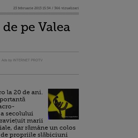
23 februarie 2013 15:34 / 366 vizualizari
 de pe Valea
Ads by INTERNET PROTV
 la 20 de ani.
portantă
acro-
a secolului
raviețuit marii
ale, dar rămâne un colos
de propriile slăbiciuni