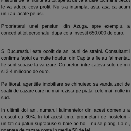
Patronii de la munte au tot sperat ca vara care tocmai a trecut
le va aduce ceva profit. Nu s-a intamplat asta, asa ca acum
unii au lacate pe usi.
Proprietarul unei pensiuni din Azuga, spre exemplu, a
concediat tot personalul dupa ce a investit 650.000 de euro.
Si Bucurestiul este ocolit de ani buni de straini. Consultantii
confirma faptul ca multe hoteluri din Capitala fie au falimentat,
fie sunt scoase la vanzare. Cu preturi intre cateva sute de mii
si 3-4 milioane de euro.
Pe litoral, agentiile imobiliare se chinuiesc sa vanda zeci de
spatii de cazare care nu mai rezista pe piata, cele mai multe in
sud.
In ultimii doi ani, numarul falimentelor din acest domeniu a
crescut cu 30%. In tot acest timp, proprietarii de hosteluri -
unitati cu paturi suprapuse si baie pe hol - nu se plang. La ei,
noaptea de cazare costa in medie 50 de lei.