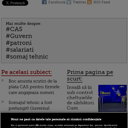
Facebook
Twitter
RSS Feed
Mai multe despre:
#CAS
#Guvern
#patroni
#salariati
#somaj tehnic
Pe acelasi subiect:
Prima pagina pe
scurt:
Boc anunta scutiri de la
plata CAS pentru firmele
Invață să ții
care angajeaza someri
sub control
cheltuielile
Somajul tehnic a fost
de sărbători.
Cum
prelungit! Guvernul
plateste contributiile
funcționează cardul de
pentru 3 luni
Nouă ne pasă ca datele tale personale să rămână confidențiale
cumpărături
Noi și partenerii noștri
201
stocăm și/sau accesăm informații pe dispozitivul dvs., precum identificatorii