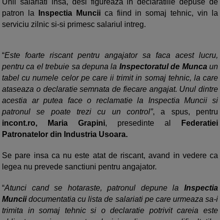
Unii salariati insa, desi figureaza in declaratiile depuse de
patron la
Inspectia Muncii
ca fiind in somaj tehnic, vin la
serviciu zilnic si-si primesc salariul intreg.
“
Este foarte riscant pentru angajator sa faca acest lucru,
pentru ca el trebuie sa depuna la
Inspectoratul de Munca
un
tabel cu numele celor pe care ii trimit in somaj tehnic, la care
ataseaza o declaratie semnata de fiecare angajat. Unul dintre
acestia ar putea face o reclamatie la Inspectia Muncii si
patronul se poate trezi cu un control”
, a spus, pentru
incont.ro, Maria Grapini
, presedinte al
Federatiei
Patronatelor din Industria Usoara.
Se pare insa ca nu este atat de riscant, avand in vedere ca
legea nu prevede sanctiuni pentru angajator.
“
Atunci cand se hotaraste, patronul depune la
Inspectia
Muncii
documentatia cu lista de salariati pe care urmeaza sa-i
trimita in somaj tehnic si o declaratie potrivit careia este