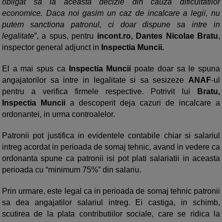
obligat sa ia aceasta decizie din cauza dificultatilor
economice. Daca noi gasim un caz de incalcare a legii, nu
putem sanctiona patronul, ci doar dispune sa intre in
legalitate
”, a spus, pentru
incont.ro, Dantes Nicolae Bratu
,
inspector general adjunct in
Inspectia Muncii.
El a mai spus ca
Inspectia Muncii
poate doar sa le spuna
angajatorilor sa intre in legalitate si sa sesizeze
ANAF
-ul
pentru a verifica firmele respective. Potrivit lui
Bratu,
Inspectia Muncii
a descoperit deja cazuri de incalcare a
ordonantei, in urma controalelor.
Patronii pot justifica in evidentele contabile chiar si salariul
intreg acordat in perioada de somaj tehnic, avand in vedere ca
ordonanta spune ca patronii isi pot plati salariatii in aceasta
perioada cu “minimum 75%” din salariu.
Prin urmare, este legal ca in perioada de somaj tehnic patronii
sa dea angajatilor salariul intreg. Ei castiga, in schimb,
scutirea de la plata contributiilor sociale, care se ridica la