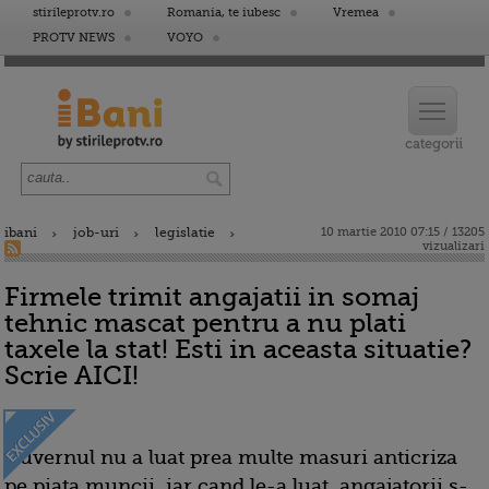
stirileprotv.ro
Romania, te iubesc
Vremea
PROTV NEWS
VOYO
ibani
job-uri
legislatie
10 martie 2010 07:15 / 13205
vizualizari
Firmele trimit angajatii in somaj
tehnic mascat pentru a nu plati
taxele la stat! Esti in aceasta situatie?
Scrie AICI!
Guvernul nu a luat prea multe masuri anticriza
pe piata muncii, iar cand le-a luat, angajatorii s-