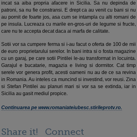
incat sa aiba propria afacere in Sicilia. Sa nu depinda de
patroni, sa nu fie constransi. E drept ca au venit cu bani si nu
au pornit de foarte jos, asa cum se intampla cu alti romani de
pe insula. Lucreaza cu marile en-gros-uri de legume si fructe,
care nu te accepta decat daca ai marfa de calitate.
Sotii vor sa cumpere ferma si i-au facut o oferta de 100 de mii
de euro proprietarului serelor. In bani intra si o fosta magazine
cu un garaj, pe care sotii Pintilei le-au transformat in locuinta.
Garajul e bucatarie, magazia e living si dormitor. Cat timp
serele vor genera profit, acesti oameni nu au de ce sa revina
in Romania. Au inteles ca muncind si investind, vor reusi. Zina
si Stefan Pintilei au planuri mari si vor sa se extinda, iar in
Sicilia au gasit mediul propice.
Continuarea pe www.romaniateiubesc.stirileprotv.ro.
Share it!
Connect