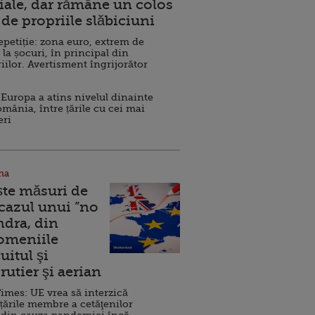
ale, dar rămâne un colos
de propriile slăbiciuni
repetiție: zona euro, extrem de
 la șocuri, în principal din
iilor. Avertisment îngrijorător
Europa a atins nivelul dinainte
omânia, între țările cu cei mai
eri
na
ște măsuri de
 cazul unui ”no
ndra, din
Domeniile
uitul şi
rutier şi aerian
imes: UE vrea să interzică
 țările membre a cetăţenilor