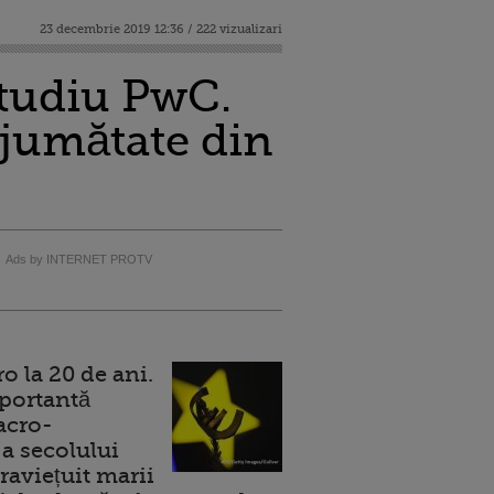
23 decembrie 2019 12:36 / 222 vizualizari
studiu PwC.
a jumătate din
Ads by INTERNET PROTV
 la 20 de ani.
portantă
acro-
a secolului
raviețuit marii