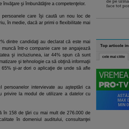
de pe urma
 învăţare şi îmbunătăţire a competenţelor.
face tot po
re persoanele care îşi caută un nou loc de
u, în medie, dacă ar primi o flexibilitate mai
% dintre candidaţi au declarat că este mai
Top articole i
de muncă într-o companie care se angajează
tatea şi incluziunea, iar 44% spun că sunt
cele mai citite
matizare şi tehnologie ca să obţină informaţii
i 65% şi-ar dori o aplicaţie de unde să afle
ul persoanelor intervievate au aşteptări ca
u privire la modul de utilizare a datelor cu
ă în 158 de ţări cu mai mult de 276.000 de
calitate în domeniul auditului, consultanţei
.