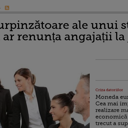
surpinzătoare ale unui 
i ar renunța angajații l
Criza datoriilor
Moneda euro
Cea mai im
realizare m
economică 
trecut a sup