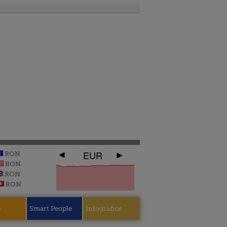
EUR
RON
RON
RON
RON
e
Smart People
Infografice