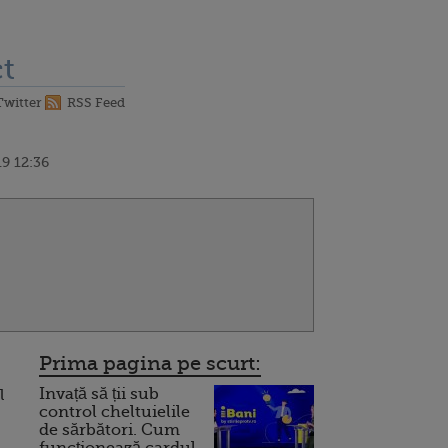
t
Twitter
RSS Feed
9 12:36
Prima pagina pe scurt:
Invață să ții sub
l
control cheltuielile
de sărbători. Cum