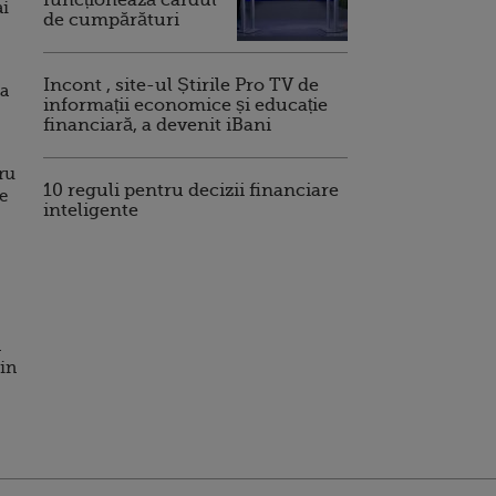
funcționează cardul
ai
de cumpărături
Incont , site-ul Știrile Pro TV de
 a
informații economice și educație
financiară, a devenit iBani
ru
10 reguli pentru decizii financiare
e
inteligente
n
din