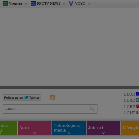
Vremea
PROTV NEWS
VOYO
1 EUR
1 USD
1 GBP
1 CHF
i si
Tehnologie si
Auto
Job-uri
Lifestyl
i
media