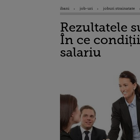
ibani
job-uri
joburi strainatate
Rezultatele 
În ce condiți
salariu