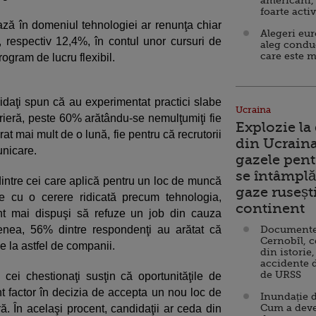
americani,
foarte acti
ează în domeniul tehnologiei ar renunţa chiar
Alegeri eu
 respectiv 12,4%, în contul unor cursuri de
aleg condu
care este m
ogram de lucru flexibil.
didaţi spun că au experimentat practici slabe
Ucraina
rieră, peste 60% arătându-se nemulţumiţi fie
Explozie la
at mai mult de o lună, fie pentru că recrutorii
din Ucraina
unicare.
gazele pent
se întâmplă 
dintre cei care aplică pentru un loc de muncă
gaze ruseșt
e cu o cerere ridicată precum tehnologia,
continent
nt mai dispuşi să refuze un job din cauza
enea, 56% dintre respondenţi au arătat că
Documente d
Cernobîl, c
 la astfel de companii.
din istorie,
accidente 
de URSS
cei chestionaţi susţin că oportunităţile de
nt factor în decizia de accepta un nou loc de
Inundație d
Cum a deve
 În acelaşi procent, candidaţii ar ceda din