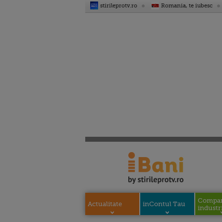
stirileprotv.ro
Romania, te iubesc
Compani
Actualitate
inContul Tau
industri