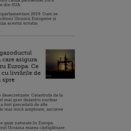
 din cauza pandemiei încă
ve din SUA
roparlamentare 2019: Cum se
cătorii Uniunii Europene și
iza acestui scrutin
 gazoductul
 care asigura
ru Europa. Ce
cu livrările de
i spre
esecretizate: Catastrofa de la
el mai grav dezastru nuclear
 a fost precedată de alte
de mai mică amploare, ascunse
e gaze naturale în Europa.
nit Ucraina marea câștigătoare