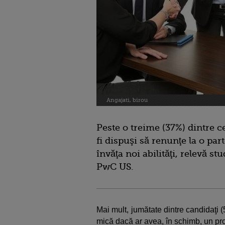
Angajati, birou
Peste o treime (37%) dintre c
fi dispuşi să renunţe la o par
învăţa noi abilităţi, relevă stu
PwC US.
Mai mult, jumătate dintre candidaţi
mică dacă ar avea, în schimb, un pr