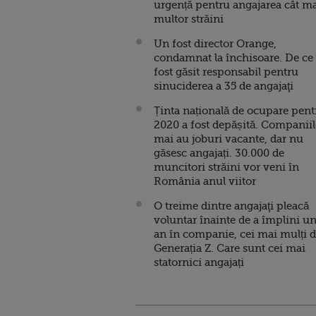
urgență pentru angajarea cât m
multor străini
Un fost director Orange,
condamnat la închisoare. De ce
fost găsit responsabil pentru
sinuciderea a 35 de angajaţi
Ținta națională de ocupare pent
2020 a fost depășită. Companiil
mai au joburi vacante, dar nu
găsesc angajați. 30.000 de
muncitori străini vor veni în
România anul viitor
O treime dintre angajaţi pleacă
voluntar înainte de a împlini u
an în companie, cei mai mulți 
Generația Z. Care sunt cei mai
statornici angajați