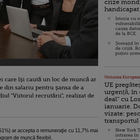
crize mondi
handicapat 
Istorie cu 
vulnerabilă
cauza dator
de la BCE
Șomajul în 
de criză. R
puțini șom
Uniunea Europea
ei care îşi caută un loc de muncă ar
UE pregăte
te din salariu pentru şansa de a
urgență, în
diul "Viitorul recrutării", realizat de
deal” cu Lo
ianuarie. 
vizate: pesc
transportul 
New York T
 (51%) ar accepta o remuneraţie cu 11,7% mai
intrarea în
ogram de muncă flexibil.