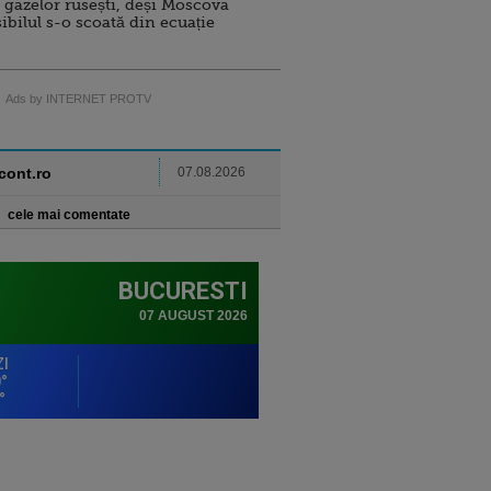
 gazelor rusești, deși Moscova
sibilul s-o scoată din ecuație
Ads by INTERNET PROTV
ncont.ro
07.08.2026
cele mai comentate