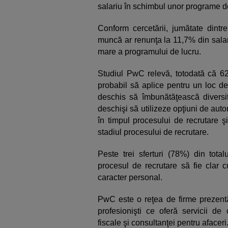
salariu în schimbul unor programe de
Conform cercetării, jumătate dint
muncă ar renunţa la 11,7% din salari
mare a programului de lucru.
Studiul PwC relevă, totodată că 62
probabil să aplice pentru un loc 
deschis să îmbunătăţească diversi
deschişi să utilizeze opţiuni de auto
în timpul procesului de recrutare ş
stadiul procesului de recrutare.
Peste trei sferturi (78%) din total
procesul de recrutare să fie clar c
caracter personal.
PwC este o reţea de firme prezent
profesionişti ce oferă servicii de 
fiscale şi consultanţei pentru afaceri