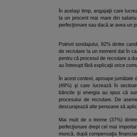
În acelaşi timp, angajaţii care lucr
la un procent mai mare din salariu,
perfecţionare sau dacă ar avea un pr
Potrivit sondajului, 92% dintre can
de recrutare la un moment dat în ca
pentru că procesul de recrutare a dur
au întrerupt fără explicaţii orice com
În acest context, aproape jumătate 
(49%) şi care lucrează în sectoar
băncile şi energia au spus că su
procesului de recrutare. De asem
descurajează alte persoane să aplice
Mai mult de o treime (37%) dintre 
perfecţionare drept cel mai importa
muncă, după compensaţia financiară.