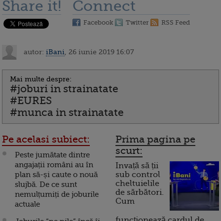
Share it!
Connect
Facebook
Twitter
RSS Feed
autor:
iBani
, 26 iunie 2019 16:07
Mai multe despre:
#joburi in strainatate
#EURES
#munca in strainatate
Pe acelasi subiect:
Prima pagina pe
scurt:
Peste jumătate dintre
angajații români au în
Invață să ții
plan să-și caute o nouă
sub control
cheltuielile
slujbă. De ce sunt
de sărbători.
nemulțumiți de joburile
Cum
actuale
funcționează cardul de