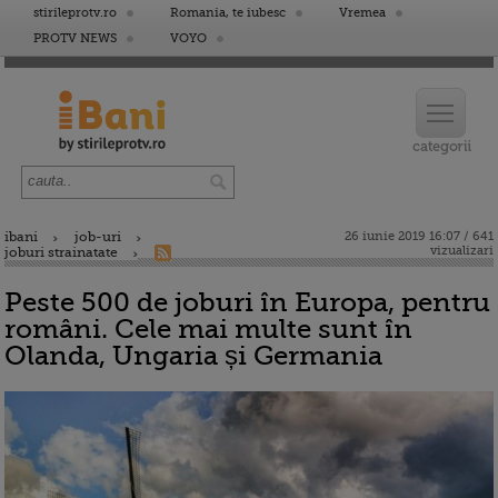
stirileprotv.ro
Romania, te iubesc
Vremea
PROTV NEWS
VOYO
ibani
job-uri
26 iunie 2019 16:07 / 641
vizualizari
joburi strainatate
Peste 500 de joburi în Europa, pentru
români. Cele mai multe sunt în
Olanda, Ungaria și Germania