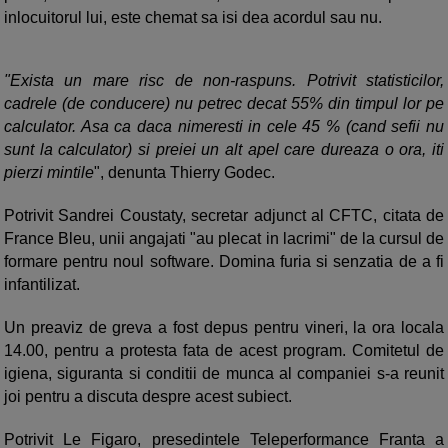
inlocuitorul lui, este chemat sa isi dea acordul sau nu.
"Exista un mare risc de non-raspuns. Potrivit statisticilor,
cadrele (de conducere) nu petrec decat 55% din timpul lor pe
calculator. Asa ca daca nimeresti in cele 45 % (cand sefii nu
sunt la calculator) si preiei un alt apel care dureaza o ora, iti
pierzi mintile
", denunta Thierry Godec.
Potrivit Sandrei Coustaty, secretar adjunct al CFTC, citata de
France Bleu, unii angajati "au plecat in lacrimi" de la cursul de
formare pentru noul software. Domina furia si senzatia de a fi
infantilizat.
Un preaviz de greva a fost depus pentru vineri, la ora locala
14.00, pentru a protesta fata de acest program. Comitetul de
igiena, siguranta si conditii de munca al companiei s-a reunit
joi pentru a discuta despre acest subiect.
Potrivit Le Figaro, presedintele Teleperformance Franta a