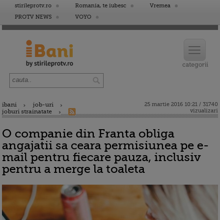
stirileprotv.ro
Romania, te iubesc
Vremea
PROTV NEWS
VOYO
ibani
job-uri
25 martie 2016 10:21 / 31740
vizualizari
joburi strainatate
O companie din Franta obliga
angajatii sa ceara permisiunea pe e-
mail pentru fiecare pauza, inclusiv
pentru a merge la toaleta