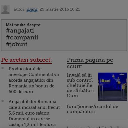
autor:
iBani
, 25 martie 2016 10:21
Mai multe despre:
#angajati
#companii
#joburi
Pe acelasi subiect:
Prima pagina pe
scurt:
Producatorul de
anvelope Continental va
Invață să ții
acorda angajatilor din
sub control
cheltuielile
Romania un bonus de
de sărbători.
600 de euro
Cum
Angajatul din Romania
funcționează cardul de
care a incasat anul trecut
cumpărături
3,6 mil. euro salariu.
Domeniul in care se
castiga 1,3 mil. lei/luna