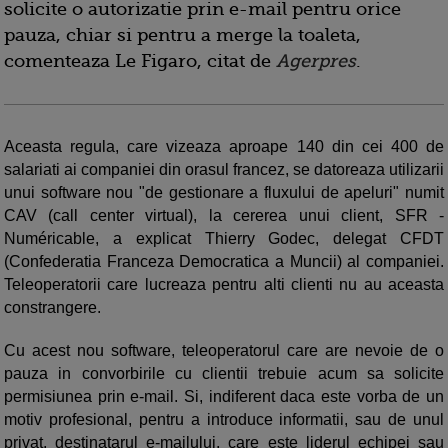
solicite o autorizatie prin e-mail pentru orice
pauza, chiar si pentru a merge la toaleta,
comenteaza Le Figaro, citat de
Agerpres
.
Aceasta regula, care vizeaza aproape 140 din cei 400 de
salariati ai companiei din orasul francez, se datoreaza utilizarii
unui software nou "de gestionare a fluxului de apeluri" numit
CAV (call center virtual), la cererea unui client, SFR -
Numéricable, a explicat Thierry Godec, delegat CFDT
(Confederatia Franceza Democratica a Muncii) al companiei.
Teleoperatorii care lucreaza pentru alti clienti nu au aceasta
constrangere.
Cu acest nou software, teleoperatorul care are nevoie de o
pauza in convorbirile cu clientii trebuie acum sa solicite
permisiunea prin e-mail. Si, indiferent daca este vorba de un
motiv profesional, pentru a introduce informatii, sau de unul
privat, destinatarul e-mailului, care este liderul echipei sau