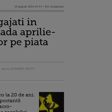
13 august 2014 14:44 / 611 vizualizari
ajati in
ada aprilie-
or pe piata
Ads by INTERNET PROTV
 la 20 de ani.
portantă
acro-