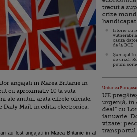
economică 
trecut a sup
crize mondi
handicapat 
Istorie cu 
vulnerabilă
cauza dator
de la BCE
Șomajul în 
de criză. R
puțini șom
lor angajati in Marea Britanie in
Uniunea Europea
cut cu aproximativ 10 la suta
UE pregăte
i ale anului, arata cifrele oficiale,
urgență, în
e Daily Mail, in editia electronica.
deal” cu Lo
ianuarie. 
vizate: pesc
transportul 
ari au fost angajati in Marea Britanie in al