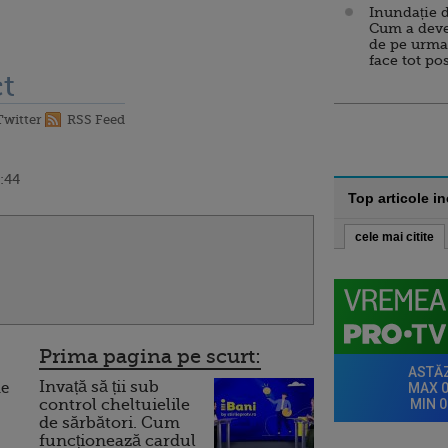
Inundație d
Cum a deve
de pe urma
face tot po
t
Twitter
RSS Feed
:44
Top articole i
cele mai citite
Prima pagina pe scurt:
Invață să ții sub
ie
control cheltuielile
de sărbători. Cum
funcționează cardul