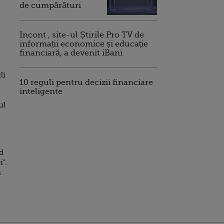
de cumpărături
Incont , site-ul Știrile Pro TV de
informații economice și educație
financiară, a devenit iBani
li
10 reguli pentru decizii financiare
inteligente
ul
id
".
i