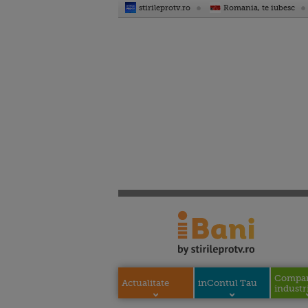
stirileprotv.ro
Romania, te iubesc
Compani
Actualitate
inContul Tau
industri