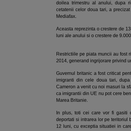
doilea trimestru al anului, dupa ri
cetatenii celor doua tari, a precizat
Mediafax.
Aceasta reprezinta o crestere de 13
luni ale anului si o crestere de 9.000
Restrictiile pe piata muncii au fost 
2014, generand ingrijorare privind un
Guvernul britanic a fost criticat pe
imigranti din cele doua tari, dupa 
Cameron a venit cu noi masuri la sfar
ca imigrantii din UE nu pot cere bene
Marea Britanie.
In plus, toti cei care vor fi gasit
deportati si intrarea lor pe teritoriul
12 luni, cu exceptia situatiei in ca