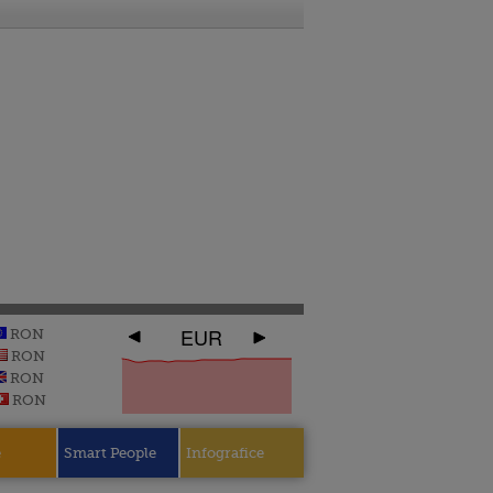
EUR
RON
RON
RON
RON
e
Smart People
Infografice