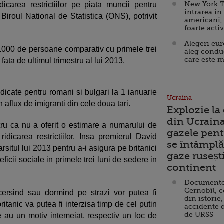
New York T
dicarea restrictiilor pe piata muncii pentru
intrarea în
 Biroul National de Statistica (ONS), potrivit
americani,
foarte acti
Alegeri eu
.000 de persoane comparativ cu primele trei
aleg condu
care este m
 fata de ultimul trimestru al lui 2013.
ridicate pentru romani si bulgari la 1 ianuarie
Ucraina
 aflux de imigranti din cele doua tari.
Explozie la
din Ucraina
ntru ca nu a oferit o estimare a numarului de
gazele pent
ridicarea restrictiilor. Insa premierul David
se întâmplă 
situl lui 2013 pentru a-i asigura pe britanici
gaze ruseșt
ficii sociale in primele trei luni de sedere in
continent
Documente d
Cernobîl, c
i cersind sau dormind pe strazi vor putea fi
din istorie,
 britanic va putea fi interzisa timp de cel putin
accidente 
de URSS
re au un motiv intemeiat, respectiv un loc de