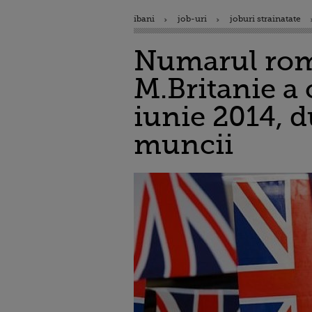
ibani
job-uri
joburi strainatate
Numarul roma
M.Britanie a 
iunie 2014, d
muncii