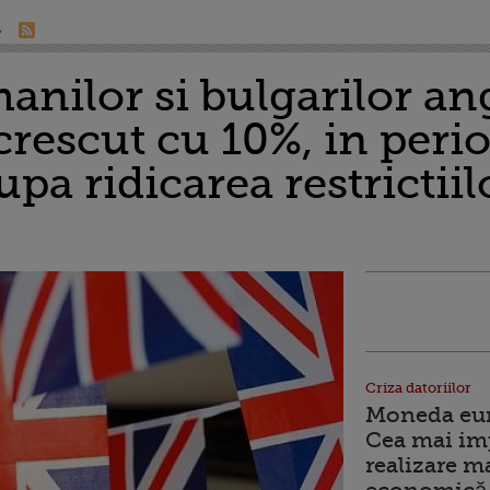
nilor si bulgarilor ang
crescut cu 10%, in perio
upa ridicarea restrictiil
Criza datoriilor
Moneda euro
Cea mai im
realizare m