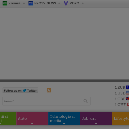
Vremea
PROTV NEWS
VOYO
1 EUR
1 USD
1 GBP
1 CHF
i si
Tehnologie si
Auto
Job-uri
Lifestyl
i
media