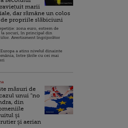
a secolului
raviețuit marii
ale, dar rămâne un colos
de propriile slăbiciuni
repetiție: zona euro, extrem de
 la șocuri, în principal din
iilor. Avertisment îngrijorător
Europa a atins nivelul dinainte
omânia, între țările cu cei mai
eri
na
ște măsuri de
 cazul unui ”no
ndra, din
Domeniile
uitul şi
rutier şi aerian