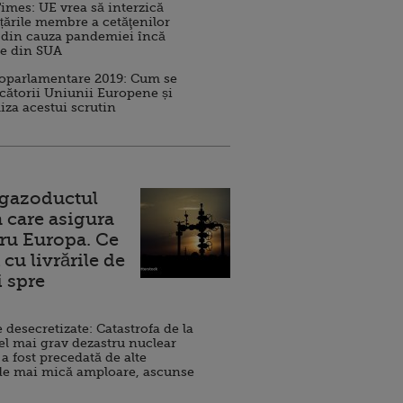
imes: UE vrea să interzică
 țările membre a cetăţenilor
 din cauza pandemiei încă
ve din SUA
roparlamentare 2019: Cum se
cătorii Uniunii Europene și
iza acestui scrutin
 gazoductul
 care asigura
ru Europa. Ce
cu livrările de
i spre
esecretizate: Catastrofa de la
el mai grav dezastru nuclear
 a fost precedată de alte
de mai mică amploare, ascunse