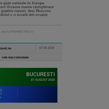
e gaze naturale în Europa.
nit Ucraina marea câștigătoare
 gazelor rusești, deși Moscova
sibilul s-o scoată din ecuație
Ads by INTERNET PROTV
ncont.ro
07.08.2026
cele mai comentate