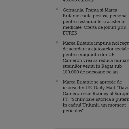
43.000 euro/an
Germania, Franta si Marea
Britanie cauta postasi, personal
pentru restaurante si asistente
medicale. Oferta de joburi prin
EURES
Marea Britanie impune noi regu
de acordare a ajutoarelor sociale
pentru imigrantii din UE.
Cameron vrea sa reduca numar
strainilor veniti in Regat sub
100.000 de persoane pe an
Marea Britanie se apropie de
iesirea din UE. Daily Mail: "Dav
Cameron este Rooney al Europei
FT: "Schimbare istorica a puteri
in cadrul Uniunii, un moment
periculos"