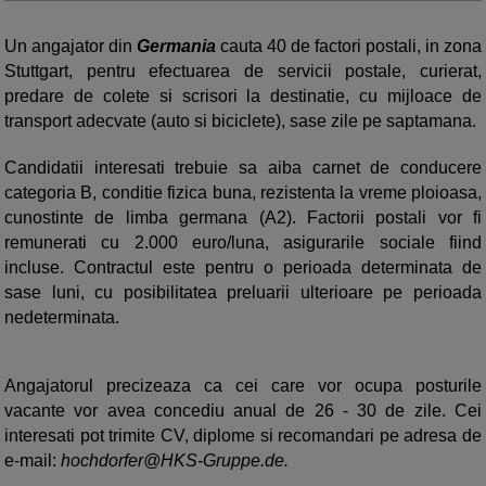
Un angajator din
Germania
cauta 40 de factori postali, in zona
Stuttgart, pentru efectuarea de servicii postale, curierat,
predare de colete si scrisori la destinatie, cu mijloace de
transport adecvate (auto si biciclete), sase zile pe saptamana.
Candidatii interesati trebuie sa aiba carnet de conducere
categoria B, conditie fizica buna, rezistenta la vreme ploioasa,
cunostinte de limba germana (A2). Factorii postali vor fi
remunerati cu 2.000 euro/luna, asigurarile sociale fiind
incluse. Contractul este pentru o perioada determinata de
sase luni, cu posibilitatea preluarii ulterioare pe perioada
nedeterminata.
Angajatorul precizeaza ca cei care vor ocupa posturile
vacante vor avea concediu anual de 26 - 30 de zile. Cei
interesati pot trimite CV, diplome si recomandari pe adresa de
e-mail:
hochdorfer@HKS-Gruppe.de
.