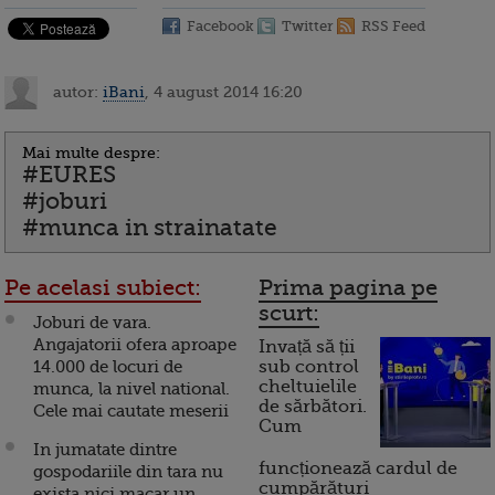
Facebook
Twitter
RSS Feed
autor:
iBani
, 4 august 2014 16:20
Mai multe despre:
#EURES
#joburi
#munca in strainatate
Pe acelasi subiect:
Prima pagina pe
scurt:
Joburi de vara.
Angajatorii ofera aproape
Invață să ții
14.000 de locuri de
sub control
cheltuielile
munca, la nivel national.
de sărbători.
Cele mai cautate meserii
Cum
In jumatate dintre
funcționează cardul de
gospodariile din tara nu
cumpărături
exista nici macar un