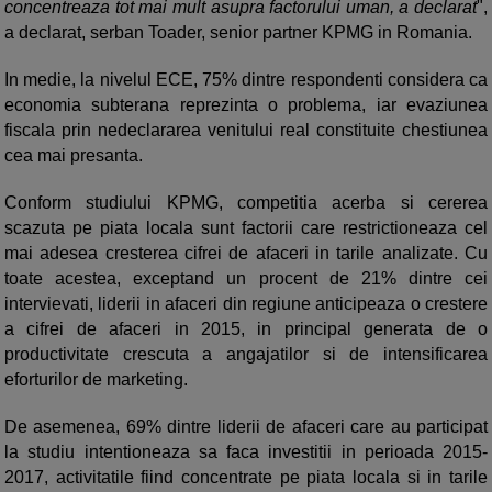
concentreaza tot mai mult asupra factorului uman, a declarat
",
a declarat, serban Toader, senior partner KPMG in Romania.
In medie, la nivelul ECE, 75% dintre respondenti considera ca
economia subterana reprezinta o problema, iar evaziunea
fiscala prin nedeclararea venitului real constituite chestiunea
cea mai presanta.
Conform studiului KPMG, competitia acerba si cererea
scazuta pe piata locala sunt factorii care restrictioneaza cel
mai adesea cresterea cifrei de afaceri in tarile analizate. Cu
toate acestea, exceptand un procent de 21% dintre cei
intervievati, liderii in afaceri din regiune anticipeaza o crestere
a cifrei de afaceri in 2015, in principal generata de o
productivitate crescuta a angajatilor si de intensificarea
eforturilor de marketing.
De asemenea, 69% dintre liderii de afaceri care au participat
la studiu intentioneaza sa faca investitii in perioada 2015-
2017, activitatile fiind concentrate pe piata locala si in tarile