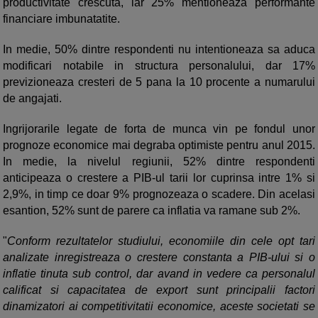
productivitate crescuta, iar 25% mentioneaza performante
financiare imbunatatite.
In medie, 50% dintre respondenti nu intentioneaza sa aduca
modificari notabile in structura personalului, dar 17%
previzioneaza cresteri de 5 pana la 10 procente a numarului
de angajati.
Ingrijorarile legate de forta de munca vin pe fondul unor
prognoze economice mai degraba optimiste pentru anul 2015.
In medie, la nivelul regiunii, 52% dintre respondenti
anticipeaza o crestere a PIB-ul tarii lor cuprinsa intre 1% si
2,9%, in timp ce doar 9% prognozeaza o scadere. Din acelasi
esantion, 52% sunt de parere ca inflatia va ramane sub 2%.
"
Conform rezultatelor studiului, economiile din cele opt tari
analizate inregistreaza o crestere constanta a PIB-ului si o
inflatie tinuta sub control, dar avand in vedere ca personalul
calificat si capacitatea de export sunt principalii factori
dinamizatori ai competitivitatii economice, aceste societati se