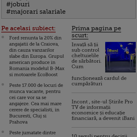
#joburi
#majorari salariale
Pe acelasi subiect:
Prima pagina pe
scurt:
Ford renunta la 20% din
angajatii de la Craiova,
Invață să ții
din cauza vanzarilor
sub control
cheltuielile
slabe din Europa. Grupul
de sărbători.
american produce in
Cum
Romania modelul B-Max
si motoarele EcoBoost
funcționează cardul de
cumpărături
Peste 17.000 de locuri de
munca vacante, pentru
cei care vor sa se
Incont , site-ul Știrile Pro
angajeze. Cea mai mare
TV de informații
cerere de specialisti, in
economice și educație
Bucuresti, Cluj si
financiară, a devenit iBani
Prahova
Peste jumatate dintre
10 reguli pentru decizii