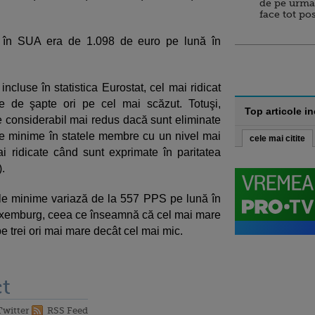
de pe urma
face tot po
al în SUA era de 1.098 de euro pe lună în
ncluse în statistica Eurostat, cel mai ridicat
e de şapte ori pe cel mai scăzut. Totuşi,
Top articole i
e considerabil mai redus dacă sunt eliminate
iile minime în statele membre cu un nivel mai
cele mai citite
mai ridicate când sunt exprimate în paritatea
.
iile minime variază de la 557 PPS pe lună în
uxemburg, ceea ce înseamnă că cel mai mare
 trei ori mai mare decât cel mai mic.
t
Twitter
RSS Feed