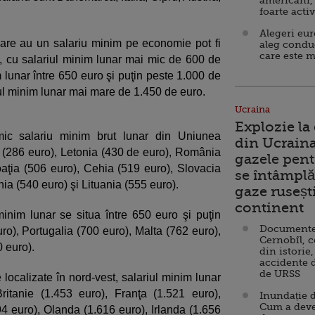
americani,
foarte acti
Alegeri eu
re au un salariu minim pe economie pot fi
aleg condu
care este m
est, cu salariul minim lunar mai mic de 600 de
m lunar între 650 euro şi puţin peste 1.000 de
riul minim lunar mai mare de 1.450 de euro.
Ucraina
Explozie la
mic salariu minim brut lunar din Uniunea
din Ucraina
 (286 euro), Letonia (430 de euro), România
gazele pent
aţia (506 euro), Cehia (519 euro), Slovacia
se întâmplă 
ia (540 euro) şi Lituania (555 euro).
gaze ruseșt
continent
 minim lunar se situa între 650 euro şi puţin
Documente d
ro), Portugalia (700 euro), Malta (762 euro),
Cernobîl, c
 euro).
din istorie,
accidente 
de URSS
 localizate în nord-vest, salariul minim lunar
tanie (1.453 euro), Franţa (1.521 euro),
Inundație d
Cum a deve
4 euro), Olanda (1.616 euro), Irlanda (1.656