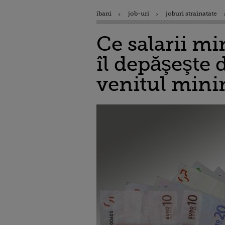
ibani
job-uri
joburi strainatate
Ce salarii mi
îl depăşeşte 
venitul mini