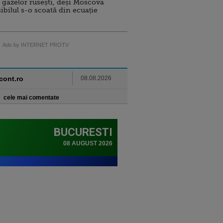
 gazelor rusești, deși Moscova
sibilul s-o scoată din ecuație
Ads by INTERNET PROTV
ncont.ro
08.08.2026
cele mai comentate