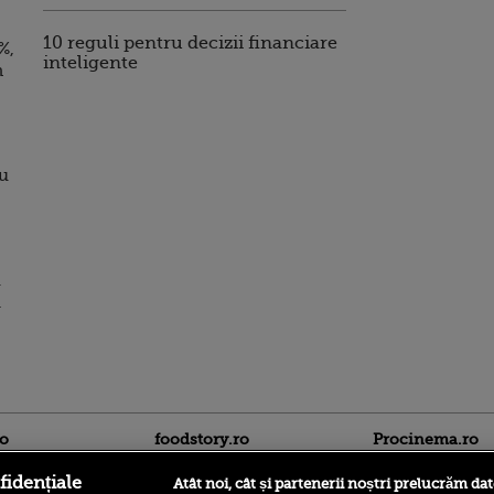
10 reguli pentru decizii financiare
%,
inteligente
n
ru
u
m
ro
foodstory.ro
Procinema.ro
fidențiale
Atât noi, cât și partenerii noștri prelucrăm dat