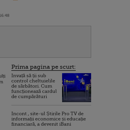
16:48
Prima pagina pe scurt:
Invață să ții sub
lți
control cheltuielile
im
de sărbători. Cum
funcționează cardul
de cumpărături
Incont , site-ul Știrile Pro TV de
informații economice și educație
financiară, a devenit iBani