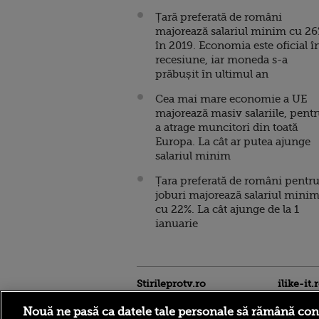
Țară preferată de români
majorează salariul minim cu 26
în 2019. Economia este oficial î
recesiune, iar moneda s-a
prăbușit în ultimul an
Cea mai mare economie a UE
majorează masiv salariile, pent
a atrage muncitori din toată
Europa. La cât ar putea ajunge
salariul minim
Țara preferată de români pentr
joburi majorează salariul mini
cu 22%. La cât ajunge de la 1
ianuarie
Stirileprotv.ro
ilike-it.
Nouă ne pasă ca datele tale personale să rămână con