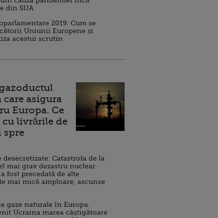
 din cauza pandemiei încă
ve din SUA
roparlamentare 2019: Cum se
cătorii Uniunii Europene și
iza acestui scrutin
 gazoductul
 care asigura
ru Europa. Ce
cu livrările de
i spre
esecretizate: Catastrofa de la
el mai grav dezastru nuclear
 a fost precedată de alte
de mai mică amploare, ascunse
e gaze naturale în Europa.
nit Ucraina marea câștigătoare