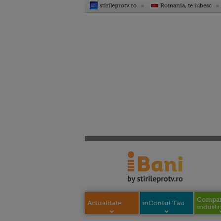
stirileprotv.ro
Romania, te iubesc
Compani
Actualitate
inContul Tau
industri