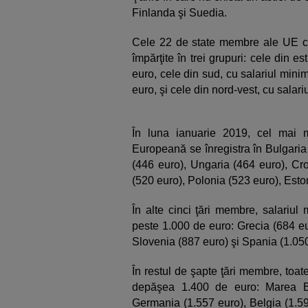
Finlanda şi Suedia.
Cele 22 de state membre ale UE ca
împărţite în trei grupuri: cele din 
euro, cele din sud, cu salariul mini
euro, şi cele din nord-vest, cu sala
În luna ianuarie 2019, cel mai 
Europeană se înregistra în Bulgaria
(446 euro), Ungaria (464 euro), Cro
(520 euro), Polonia (523 euro), Eston
În alte cinci ţări membre, salariul
peste 1.000 de euro: Grecia (684 eu
Slovenia (887 euro) şi Spania (1.050
În restul de şapte ţări membre, toate
depăşea 1.400 de euro: Marea Bri
Germania (1.557 euro), Belgia (1.59