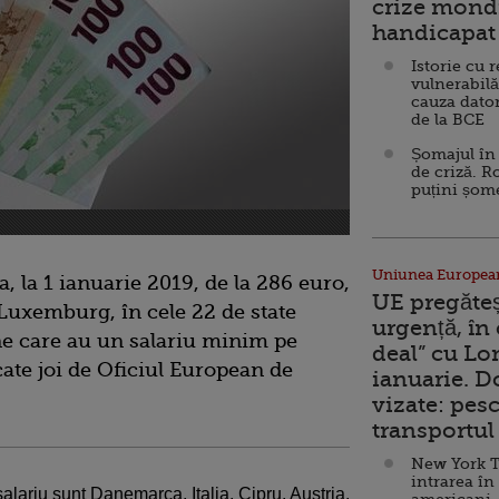
crize mondi
handicapat 
Istorie cu 
vulnerabilă
cauza dator
de la BCE
Șomajul în 
de criză. R
puțini șom
Uniunea Europea
, la 1 ianuarie 2019, de la 286 euro,
UE pregăte
n Luxemburg, în cele 22 de state
urgență, în
e care au un salariu minim pe
deal” cu Lo
ate joi de Oficiul European de
ianuarie. 
vizate: pesc
transportul 
New York T
intrarea în
salariu sunt Danemarca, Italia, Cipru, Austria,