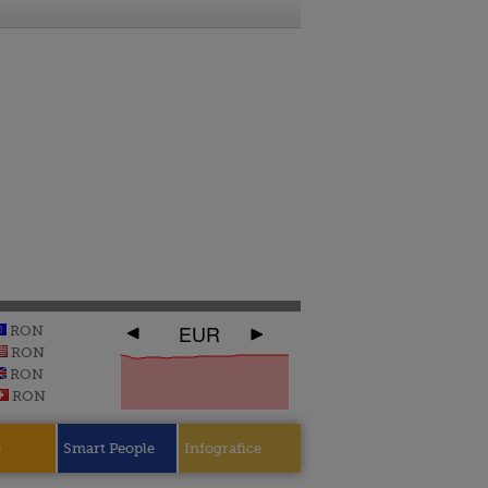
EUR
RON
RON
RON
RON
e
Smart People
Infografice