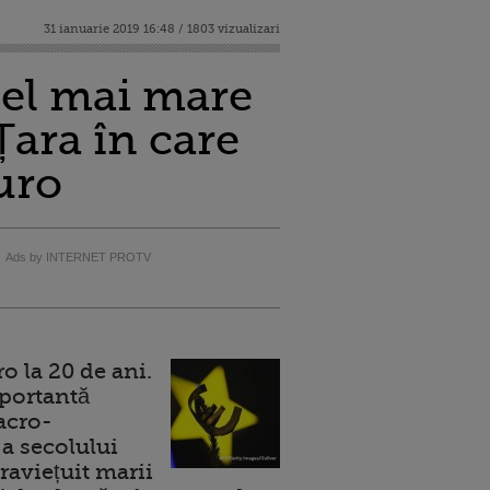
31 ianuarie 2019 16:48 / 1803 vizualizari
cel mai mare
Țara în care
uro
Ads by INTERNET PROTV
 la 20 de ani.
portantă
acro-
a secolului
raviețuit marii