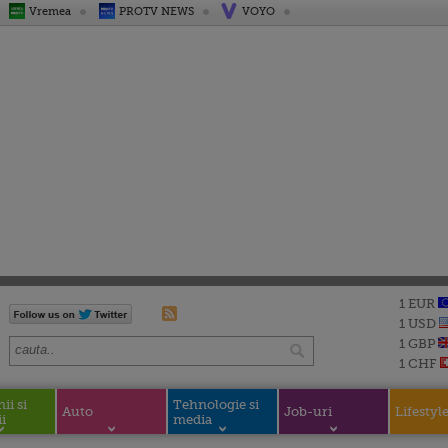
Vremea
PROTV NEWS
VOYO
1 EUR
1 USD
1 GBP
1 CHF
i si
Tehnologie si
Auto
Job-uri
Lifestyl
i
media