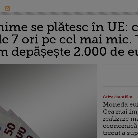
nime se plătesc în UE: 
de 7 ori pe cel mai mic. 
m depășește 2.000 de e
Criza datoriilor
Moneda euro
Cea mai im
realizare m
economică 
trecut a sup