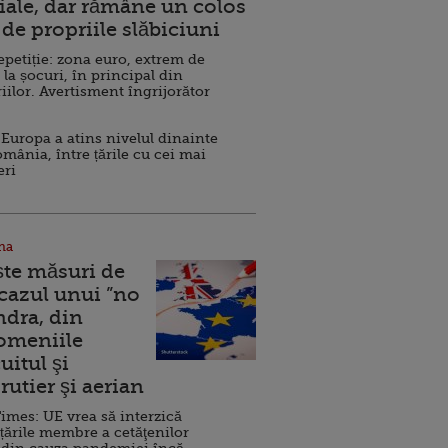
ale, dar rămâne un colos
de propriile slăbiciuni
repetiție: zona euro, extrem de
 la șocuri, în principal din
iilor. Avertisment îngrijorător
Europa a atins nivelul dinainte
omânia, între țările cu cei mai
eri
na
ște măsuri de
 cazul unui ”no
ndra, din
Domeniile
uitul şi
rutier şi aerian
imes: UE vrea să interzică
 țările membre a cetăţenilor