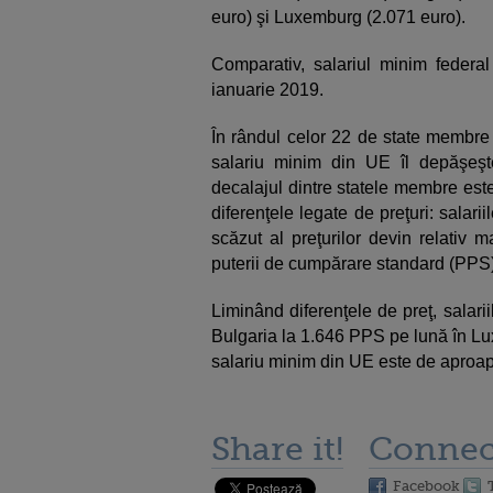
euro) şi Luxemburg (2.071 euro).
Comparativ, salariul minim feder
ianuarie 2019.
În rândul celor 22 de state membre i
salariu minim din UE îl depăşeşt
decalajul dintre statele membre est
diferenţele legate de preţuri: salar
scăzut al preţurilor devin relativ 
puterii de cumpărare standard (PPS)
Liminând diferenţele de preţ, salar
Bulgaria la 1.646 PPS pe lună în L
salariu minim din UE este de aproape
Share it!
Connec
Facebook