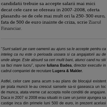
candidatii trebuie sa accepte salarii mai mici
decat cele care se ofereau in 2007-2008, oferta
plasandu-se de cele mai mult ori la 250-300 euro,
fata de 500 de euro inainte de criza, scrie
Ziarul
Financiar
.
"
Sunt salarii pe care oamenii au ajuns sa le accepte pentru ca
inteleg ca nu este o perioada usoara si ca angajatorii au de
unde alege. Este absurd sa ceri multi bani, atunci cand nu stii
sa faci mare lucru
", spune
Iuliana Badea
, director executiv in
cadrul companiei de recrutare
Lugera & Makler
.
Astfel, celor care pana acum s-au plans de blocajul existent
pe piata muncii le-au crescut sansele sa-si gaseasca un loc
de munca, atata vreme cat accepta noile conditii de angajare.
Daca in 2007 si 2008 erau situatii in care un junior ajungea sa
castige inca din primele luni 500 de euro, in prezent acelasi