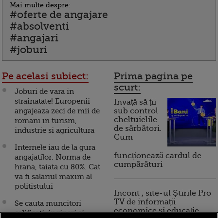
Mai multe despre:
#oferte de angajare
#absolventi
#angajari
#joburi
Pe acelasi subiect:
Prima pagina pe
scurt:
Joburi de vara in
strainatate! Europenii
Invață să ții
angajeaza zeci de mii de
sub control
cheltuielile
romani in turism,
de sărbători.
industrie si agricultura
Cum
Internele iau de la gura
funcționează cardul de
angajatilor. Norma de
cumpărături
hrana, taiata cu 80%. Cat
va fi salariul maxim al
politistului
Incont , site-ul Știrile Pro
TV de informații
Se cauta muncitori
economice și educație
calificati, ingineri si